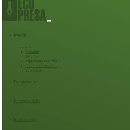
Mediu
Mediu
Atitudini
Externe
Agricultura durabila
Schimbari climatice
Ecoturism
Evenimente
Energie verde
Ecolifestyle