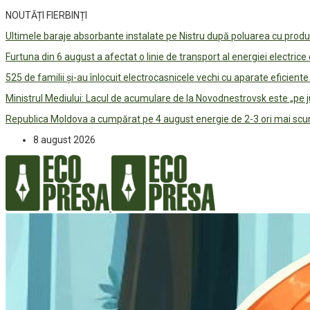
NOUTĂȚI FIERBINȚI
Ultimele baraje absorbante instalate pe Nistru după poluarea cu prod
Furtuna din 6 august a afectat o linie de transport al energiei electrice
525 de familii și-au înlocuit electrocasnicele vechi cu aparate eficient
Ministrul Mediului: Lacul de acumulare de la Novodnestrovsk este „pe 
Republica Moldova a cumpărat pe 4 august energie de 2-3 ori mai scum
8 august 2026