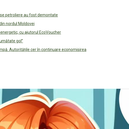
use petroliere au fost demontate
 din nordul Moldovei
e energetic, cu ajutorul EcoVoucher
jumătate gol”
pă. Autoritățile cer în continuare economisirea