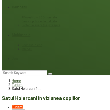
Campanii
#Povești din ECOmunitate
Servicii publice de calitate
Protecție ariilor (ne)protejate
Multimedia
Podcasturi eco
Interviu
Joc
Home
Turism
Satul Holercani în…
Satul Holercani în viziunea copiilor
Turism