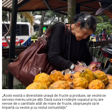
„Acolo există o diversitate uriașă de fructe și produse, iar vecinii se
servesc mereu unii pe alții. Dacă cuiva îi rodește copacul și nu are
nevoie de o cantitate atât de mare de fructe, obișnuiește să le
împartă cu vecinii și cu restul comunității.”