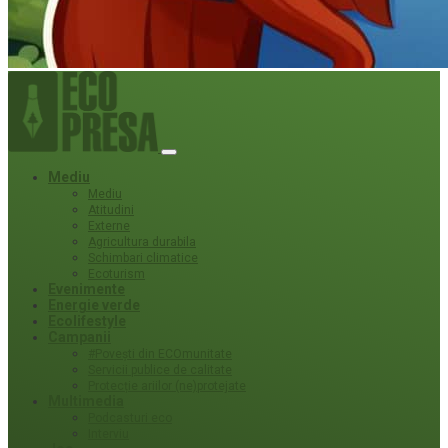
Mediu
Mediu
Atitudini
Externe
Agricultura durabila
Schimbari climatice
Ecoturism
Evenimente
Energie verde
Ecolifestyle
Campanii
#Povești din ECOmunitate
Servicii publice de calitate
Protecție ariilor (ne)protejate
Multimedia
Podcasturi eco
Interviu