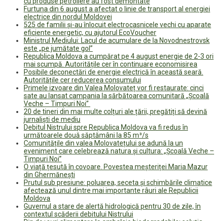
cu produse petroliere au fost demontate
Furtuna din 6 august a afectat o linie de transport al energiei
electrice din nordul Moldovei
525 de familii și-au înlocuit electrocasnicele vechi cu aparate
eficiente energetic, cu ajutorul EcoVoucher
Ministrul Mediului: Lacul de acumulare de la Novodnestrovsk
este „pe jumătate gol”
Republica Moldova a cumpărat pe 4 august energie de 2-3 ori
mai scumpă. Autoritățile cer în continuare economisirea
Posibile deconectări de energie electrică în această seară.
Autoritățile cer reducerea consumului
Primele izvoare din Valea Molovateț vor fi restaurate: cinci
sate au lansat campania la sărbătoarea comunitară „Școală
Veche – Timpuri Noi”
20 de tineri din mai multe colțuri ale țării, pregătiți să devină
jurnaliști de mediu
Debitul Nistrului spre Republica Moldova va fi redus în
următoarele două săptămâni la 85 m³/s
Comunitățile din valea Molovatețului se adună la un
eveniment care celebrează natura și cultura: „Școală Veche –
Timpuri Noi”
O viață țesută în covoare. Povestea meșteriței Maria Mazur
din Ghermănești
Prutul sub presiune: poluarea, seceta și schimbările climatice
afectează unul dintre mai importante râuri ale Republicii
Moldova
Guvernul a stare de alertă hidrologică pentru 30 de zile, în
contextul scăderii debitului Nistrului