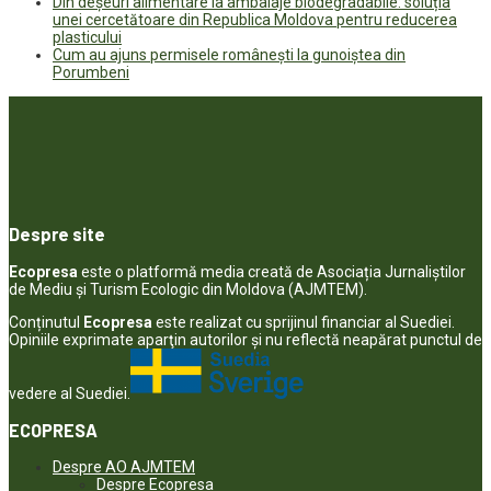
Din deșeuri alimentare la ambalaje biodegradabile: soluția
unei cercetătoare din Republica Moldova pentru reducerea
plasticului
Cum au ajuns permisele românești la gunoiștea din
Porumbeni
Despre site
Ecopresa
este o platformă media creată de Asociația Jurnaliștilor
de Mediu și Turism Ecologic din Moldova (AJMTEM).
Conținutul
Ecopresa
este realizat cu sprijinul financiar al Suediei.
Opiniile exprimate aparţin autorilor şi nu reflectă neapărat punctul de
vedere al Suediei.
ECOPRESA
Despre AO AJMTEM
Despre Ecopresa