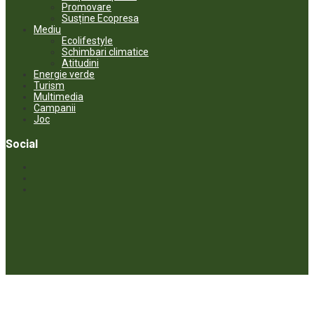
Promovare
Susține Ecopresa
Mediu
Ecolifestyle
Schimbari climatice
Atitudini
Energie verde
Turism
Multimedia
Campanii
Joc
Social
© ECOPRESA. All rights reserved *** Preluarea textelor care aparțin
www.ecopresa.md poate fi făcută doar cu indicarea sursei și link
activ către subiectul preluat.