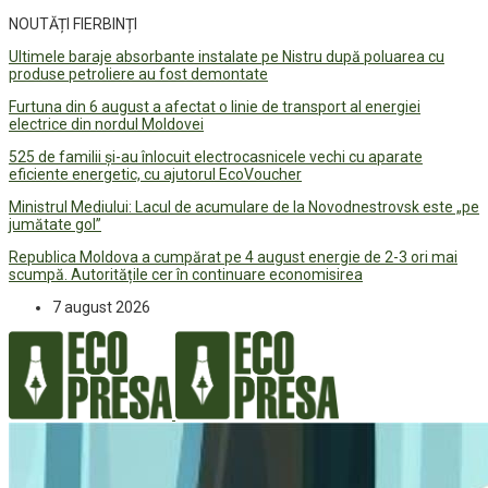
NOUTĂȚI FIERBINȚI
Ultimele baraje absorbante instalate pe Nistru după poluarea cu
produse petroliere au fost demontate
Furtuna din 6 august a afectat o linie de transport al energiei
electrice din nordul Moldovei
525 de familii și-au înlocuit electrocasnicele vechi cu aparate
eficiente energetic, cu ajutorul EcoVoucher
Ministrul Mediului: Lacul de acumulare de la Novodnestrovsk este „pe
jumătate gol”
Republica Moldova a cumpărat pe 4 august energie de 2-3 ori mai
scumpă. Autoritățile cer în continuare economisirea
7 august 2026