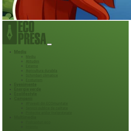
Mediu
Mediu
Atitudini
Externe
Agricultura durabila
Schimbari climatice
Ecoturism
Evenimente
Energie verde
Ecolifestyle
Campanii
#Povești din ECOmunitate
Servicii publice de calitate
Protecție ariilor (ne)protejate
Multimedia
Podcasturi eco
Interviu