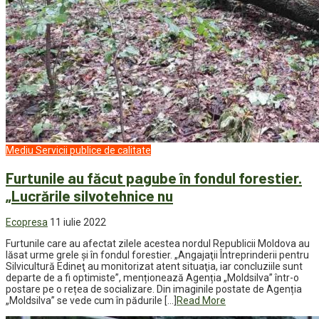
Mediu
Servicii publice de calitate
Furtunile au făcut pagube în fondul forestier.
„Lucrările silvotehnice nu
Ecopresa
11 iulie 2022
Furtunile care au afectat zilele acestea nordul Republicii Moldova au
lăsat urme grele şi în fondul forestier. „Angajaţii Întreprinderii pentru
Silvicultură Edineţ au monitorizat atent situaţia, iar concluziile sunt
departe de a fi optimiste”, menționează Agenția „Moldsilva” într-o
postare pe o rețea de socializare. Din imaginile postate de Agenția
„Moldsilva” se vede cum în pădurile […]
Read More