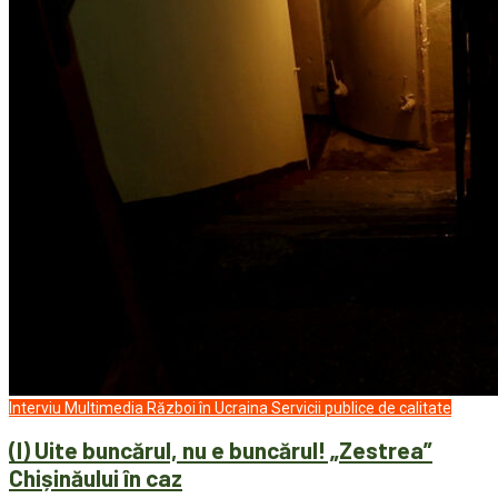
Interviu
Multimedia
Război în Ucraina
Servicii publice de calitate
(I) Uite buncărul, nu e buncărul! „Zestrea”
Chișinăului în caz