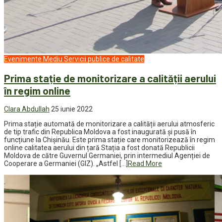
Evenimente
Mediu
Servicii publice de calitate
Prima stație de monitorizare a calității aerului
în regim online
Clara Abdullah
25 iunie 2022
Prima stație automată de monitorizare a calității aerului atmosferic
de tip trafic din Republica Moldova a fost inaugurată și pusă în
funcțiune la Chișinău. Este prima stație care monitorizează în regim
online calitatea aerului din țară Stația a fost donată Republicii
Moldova de către Guvernul Germaniei, prin intermediul Agenției de
Cooperare a Germaniei (GIZ). „Astfel […]
Read More