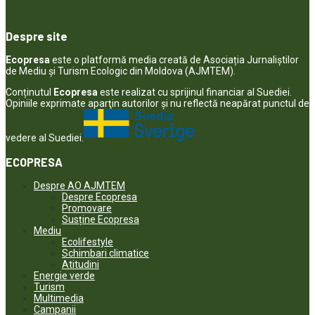
Despre site
Ecopresa
este o platformă media creată de Asociația Jurnaliștilor
de Mediu și Turism Ecologic din Moldova (AJMTEM).
Conținutul
Ecopresa
este realizat cu sprijinul financiar al Suediei.
Opiniile exprimate aparţin autorilor şi nu reflectă neapărat punctul de
vedere al Suediei.
ECOPRESA
Despre AO AJMTEM
Despre Ecopresa
Promovare
Susține Ecopresa
Mediu
Ecolifestyle
Schimbari climatice
Atitudini
Energie verde
Turism
Multimedia
Campanii