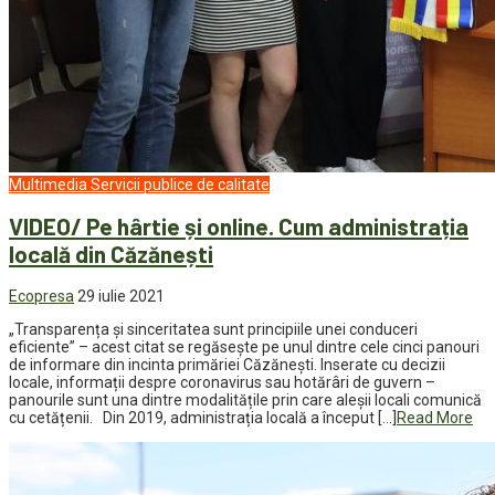
Multimedia
Servicii publice de calitate
VIDEO/ Pe hârtie și online. Cum administrația
locală din Căzănești
Ecopresa
29 iulie 2021
„Transparența și sinceritatea sunt principiile unei conduceri
eficiente” – acest citat se regăsește pe unul dintre cele cinci panouri
de informare din incinta primăriei Căzănești. Inserate cu decizii
locale, informații despre coronavirus sau hotărâri de guvern –
panourile sunt una dintre modalitățile prin care aleșii locali comunică
cu cetățenii. Din 2019, administrația locală a început […]
Read More