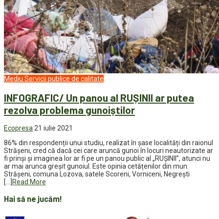
Mediu
Servicii publice de calitate
INFOGRAFIC/ Un panou al RUȘINII ar putea
rezolva problema gunoiștilor
Ecopresa
21 iulie 2021
86% din respondenții unui studiu, realizat în șase localități din raionul
Strășeni, cred că dacă cei care aruncă gunoi în locuri neautorizate ar
fi prinși și imaginea lor ar fi pe un panou public al „RUȘINII”, atunci nu
ar mai arunca greșit gunoiul. Este opinia cetățenilor din mun.
Strășeni, comuna Lozova, satele Scoreni, Vorniceni, Negrești
[…]
Read More
Hai să ne jucăm!