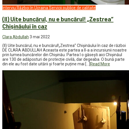
Interviu
Război în Ucraina
Servicii publice de calitate
(II) Uite buncărul, nu e buncărul! „Zestrea”
Chișinăului în caz
Clara Abdullah
3 mai 2022
(II) Uite buncărul, nu e buncărul!„Zestrea” Chișinăului în caz de război
DE CLARA ABDULLAH Aceasta este partea a II-a a incursiunii noastre
prin lumea buncărelor din Chișinău. Partea I o găsești aici Chișinăul
are 130 de adăposturi de protecție civilă, dar degeaba. O bună parte
din ele au fost date uitării și foarte puține mai […]
Read More