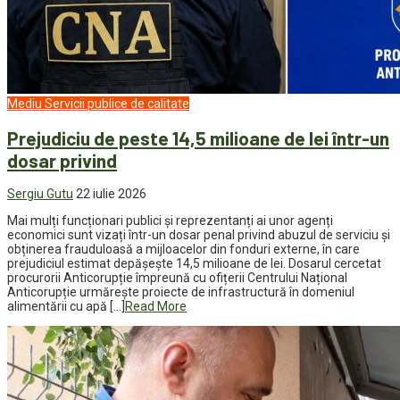
Mediu
Servicii publice de calitate
Prejudiciu de peste 14,5 milioane de lei într-un
dosar privind
Sergiu Gutu
22 iulie 2026
Mai mulți funcționari publici și reprezentanți ai unor agenți
economici sunt vizați într-un dosar penal privind abuzul de serviciu și
obținerea frauduloasă a mijloacelor din fonduri externe, în care
prejudiciul estimat depășește 14,5 milioane de lei. Dosarul cercetat
procurorii Anticorupție împreună cu ofițerii Centrului Național
Anticorupție urmărește proiecte de infrastructură în domeniul
alimentării cu apă […]
Read More