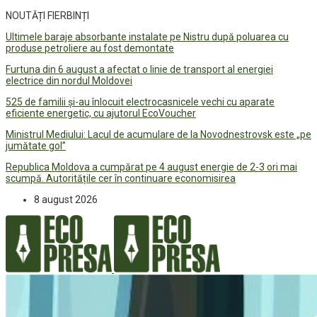
NOUTĂȚI FIERBINȚI
Ultimele baraje absorbante instalate pe Nistru după poluarea cu
produse petroliere au fost demontate
Furtuna din 6 august a afectat o linie de transport al energiei
electrice din nordul Moldovei
525 de familii și-au înlocuit electrocasnicele vechi cu aparate
eficiente energetic, cu ajutorul EcoVoucher
Ministrul Mediului: Lacul de acumulare de la Novodnestrovsk este „pe
jumătate gol”
Republica Moldova a cumpărat pe 4 august energie de 2-3 ori mai
scumpă. Autoritățile cer în continuare economisirea
8 august 2026