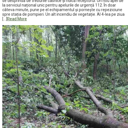
se desprindă de treburile casnice și ridică receptorul. Un nou apel de
la serviciul național unic pentru apelurile de urgență 112. În doar
câteva minute, pune pe el echipamentul și pornește cu repeziciune
spre stația de pompieri. Un alt incendiu de vegetație. Al 4-lea pe ziua
[…]
Read More