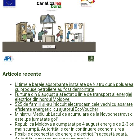
Articole recente
Ultimele baraje absorbante instalate pe Nistru după poluarea
cu produse petroliere au fost demontate
Furtuna din 6 august a afectat o linie de transport al energiei
electrice din nordul Moldovei
525 de familii și-au înlocuit electrocasnicele vechi cu aparate
eficiente energetic, cu ajutorul EcoVoucher
Ministrul Mediului: Lacul de acumulare de la Novodnestrovsk
este „pe jumătate gol”
Republica Moldova a cumpărat pe 4 august energie de 2-3 ori
mai scumpă. Autoritățile cer în continuare economisirea
Posibile deconectări de energie electrică în această seară.
Autoritățile cer reducerea consumului