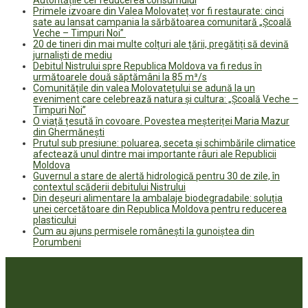
Primele izvoare din Valea Molovateț vor fi restaurate: cinci
sate au lansat campania la sărbătoarea comunitară „Școală
Veche – Timpuri Noi”
20 de tineri din mai multe colțuri ale țării, pregătiți să devină
jurnaliști de mediu
Debitul Nistrului spre Republica Moldova va fi redus în
următoarele două săptămâni la 85 m³/s
Comunitățile din valea Molovatețului se adună la un
eveniment care celebrează natura și cultura: „Școală Veche –
Timpuri Noi”
O viață țesută în covoare. Povestea meșteriței Maria Mazur
din Ghermănești
Prutul sub presiune: poluarea, seceta și schimbările climatice
afectează unul dintre mai importante râuri ale Republicii
Moldova
Guvernul a stare de alertă hidrologică pentru 30 de zile, în
contextul scăderii debitului Nistrului
Din deșeuri alimentare la ambalaje biodegradabile: soluția
unei cercetătoare din Republica Moldova pentru reducerea
plasticului
Cum au ajuns permisele românești la gunoiștea din
Porumbeni