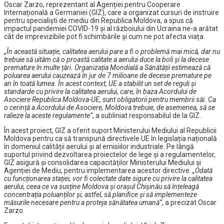
Oscar Zarzo, reprezentant al Agenției pentru Cooperare
Internațională a Germaniei (GIZ), care a organizat cursuri de instruire
pentru specialiști de mediu din Republica Moldova, a spus că
impactul pandemiei COVID-19 și al războiului din Ucraina ne-a arătat
cât de imprevizibile pot fi schimbările și cum ne pot afecta viața.
„În această situație, calitatea aerului pare a fi o problemă mai mică, dar nu
trebuie să uităm că o proastă calitate a aerului duce la boli și la decese
premature în multe țări. Organizația Mondială a Sănătății estimează că
poluarea aerului cauzează în jur de 7 milioane de decese premature pe
an în toată lumea. În acest context, UE a stabilit un set de reguli și
standarde cu privire la calitatea aerului, care, în baza Acordului de
Asociere Republica Moldova-UE, sunt obligatorii pentru membrii săi. Ca
o cerință a Acordului de Asociere, Moldova trebuie, de asemenea, să se
ralieze la aceste regulamente”
, a subliniat responsabilul de la GIZ.
În acest proiect, GIZ a oferit suport Ministerului Mediului al Republicii
Moldova pentru ca să transpună directivele UE în legislația națională
în domeniul calității aerului și al emisiilor industriale. Pe lângă
suportul privind dezvoltarea proiectelor de lege și a regulamentelor,
GIZ asigură și consolidarea capacităților Ministerului Mediului și
Agenției de Mediu, pentru implementarea acestor directive.
„Odată
cu funcționarea stației, vor fi colectate date sigure cu privire la calitatea
aerului, ceea ce va susține Moldova și orașul Chișinău să înțeleagă
concentrația poluanților și, astfel, să planifice și să implementeze
măsurile necesare pentru a proteja sănătatea umană”
, a precizat Oscar
Zarzo.