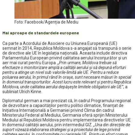
Foto: Facebook/Agenția de Mediu
Mai aproape de standardele europene
Ca parte a Acordului de Asociere cu Uniunea Europeană (UE)
semnat în 2014, Republica Moldova s-a angajat să transpună o serie
de directive ale UE în legislația națională. Aceasta include directiva
Parlamentului European privind calitatea aerului înconjurător și un
aer mai curat pentru Europa.
„Prin urmare, Moldova trebuie să
efectueze o monitorizare amplă a calității aerului și să depună eforturi
pentru a atinge un nivel sub valorile-limită ale UE. Pentru a reduce
poluarea aerului, în primul rând în orașe, sunt necesare măsuri în special
în domeniul transporturilor. Acest lucru este relevant și pentru Republica
Moldova, unde calitatea aerului depășește limitele obligatorii ale UE”
, a
subliniat Ulrich Kinne.
Diplomatul german a mai precizat că, în cadrul Programului regional
de dezvoltare a capacităților pentru politici climatice, finanțat de
Inițiativa Internațională a Germaniei privind Clima din cadrul
Ministerului Federal al Mediului, Germania oferă sprijin Ministerului
Mediului al Republicii Moldova pentru implementarea directivelor UE
în domeniul calității aerului, prin intermediul GIZ.
„Una din direcțiile de
suport vizează elaborarea strategiei și a proiectului de lege privind
calitatea aerului, în conformitate cu cerințele UE. Printr-un efort comun