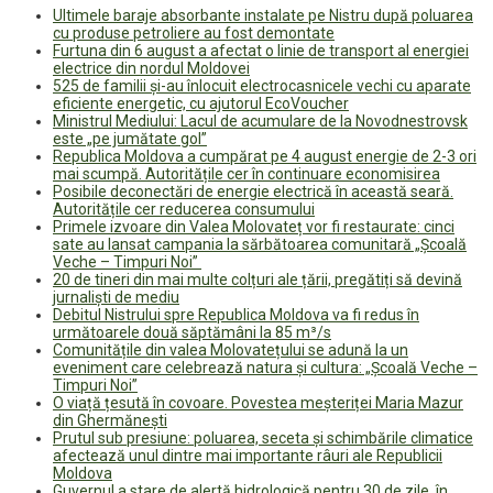
Ultimele baraje absorbante instalate pe Nistru după poluarea
cu produse petroliere au fost demontate
Furtuna din 6 august a afectat o linie de transport al energiei
electrice din nordul Moldovei
525 de familii și-au înlocuit electrocasnicele vechi cu aparate
eficiente energetic, cu ajutorul EcoVoucher
Ministrul Mediului: Lacul de acumulare de la Novodnestrovsk
este „pe jumătate gol”
Republica Moldova a cumpărat pe 4 august energie de 2-3 ori
mai scumpă. Autoritățile cer în continuare economisirea
Posibile deconectări de energie electrică în această seară.
Autoritățile cer reducerea consumului
Primele izvoare din Valea Molovateț vor fi restaurate: cinci
sate au lansat campania la sărbătoarea comunitară „Școală
Veche – Timpuri Noi”
20 de tineri din mai multe colțuri ale țării, pregătiți să devină
jurnaliști de mediu
Debitul Nistrului spre Republica Moldova va fi redus în
următoarele două săptămâni la 85 m³/s
Comunitățile din valea Molovatețului se adună la un
eveniment care celebrează natura și cultura: „Școală Veche –
Timpuri Noi”
O viață țesută în covoare. Povestea meșteriței Maria Mazur
din Ghermănești
Prutul sub presiune: poluarea, seceta și schimbările climatice
afectează unul dintre mai importante râuri ale Republicii
Moldova
Guvernul a stare de alertă hidrologică pentru 30 de zile, în