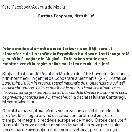
Foto: Facebook/Agenția de Mediu
Susține Ecopresa, distribuie!
Prima stație automată de monitorizare a calității aerului
atmosferic de tip trafic din Republica Moldova a fost inaugurată
și pusă în funcțiune la Chișinău. Este prima stație care
monitorizează în regim online calitatea aerului din țară
Stația a fost donată Republicii Moldova de către Guvernul Germaniei,
prin intermediul Agenției de Cooperare a Germaniei (GIZ). „
Astfel se
pune primul pilon în crearea rețelei naționale de monitorizare a calității
aerului atmosferic. Este un pas înainte pentru Republica Moldova în
dezvoltarea sa și în apropierea de standardele Uniunii Europene în ceea
ce privește protecția aerului atmosferic”
, a declarat Iuliana Cantaragiu,
Ministra Mediului.
Oficialul a mai subliniat că dezvoltarea unei astfel de rețele este
prevăzută în Legea privind calitatea aerului atmosferic, care
transpune integral directivele europene de mediu. Datele care vor fi
furnizate în baza acestei monitorizări vor sta la baza procesului
decizional de nivel național, dar și de nivel local, pentru a crește