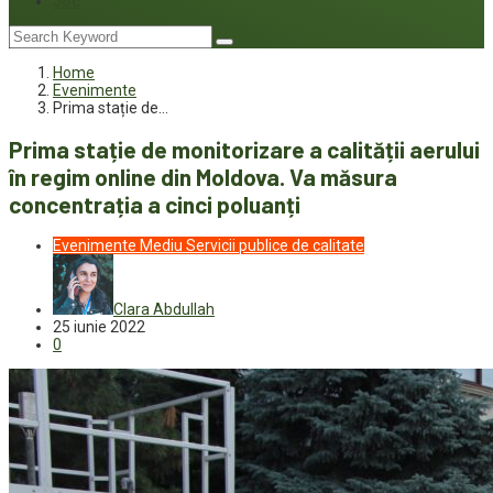
Joc
Home
Evenimente
Prima stație de…
Prima stație de monitorizare a calității aerului
în regim online din Moldova. Va măsura
concentrația a cinci poluanți
Evenimente
Mediu
Servicii publice de calitate
Clara Abdullah
25 iunie 2022
0