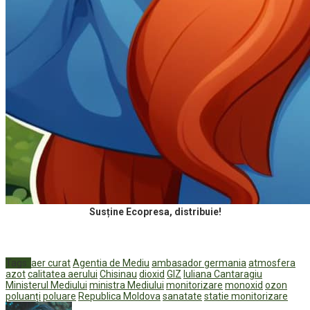
Susține Ecopresa, distribuie!
Tags:
aer curat
Agentia de Mediu
ambasador germania
atmosfera
azot
calitatea aerului
Chisinau
dioxid
GIZ
Iuliana Cantaragiu
Ministerul Mediului
ministra Mediului
monitorizare
monoxid
ozon
poluanți
poluare
Republica Moldova
sanatate
statie monitorizare