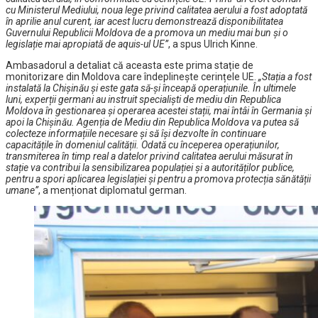
cu Ministerul Mediului, noua lege privind calitatea aerului a fost adoptată
în aprilie anul curent, iar acest lucru demonstrează disponibilitatea
Guvernului Republicii Moldova de a promova un mediu mai bun și o
legislație mai apropiată de aquis-ul UE”
, a spus Ulrich Kinne.
Ambasadorul a detaliat că aceasta este prima stație de
monitorizare din Moldova care îndeplinește cerințele UE.
„Stația a fost
instalată la Chișinău și este gata să-și înceapă operațiunile. În ultimele
luni, experții germani au instruit specialiști de mediu din Republica
Moldova în gestionarea și operarea acestei stații, mai întâi în Germania și
apoi la Chișinău. Agenția de Mediu din Republica Moldova va putea să
colecteze informațiile necesare și să își dezvolte în continuare
capacitățile în domeniul calității. Odată cu începerea operațiunilor,
transmiterea în timp real a datelor privind calitatea aerului măsurat în
stație va contribui la sensibilizarea populației și a autorităților publice,
pentru a spori aplicarea legislației și pentru a promova protecția sănătății
umane”
, a menționat diplomatul german.