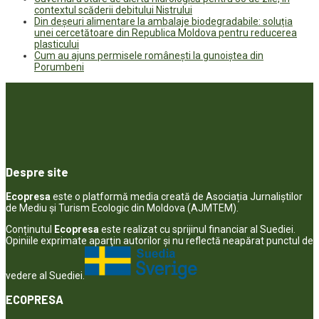
contextul scăderii debitului Nistrului
Din deșeuri alimentare la ambalaje biodegradabile: soluția
unei cercetătoare din Republica Moldova pentru reducerea
plasticului
Cum au ajuns permisele românești la gunoiștea din
Porumbeni
Despre site
Ecopresa
este o platformă media creată de Asociația Jurnaliștilor
de Mediu și Turism Ecologic din Moldova (AJMTEM).
Conținutul
Ecopresa
este realizat cu sprijinul financiar al Suediei.
Opiniile exprimate aparţin autorilor şi nu reflectă neapărat punctul de
vedere al Suediei.
ECOPRESA