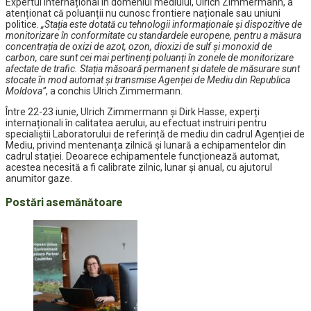
Expertul internațional în domeniul mediului, Ulrich Zimmermann, a
atenționat că poluanții nu cunosc frontiere naționale sau uniuni
politice.
„Stația este dotată cu tehnologii informaționale și dispozitive de
monitorizare în conformitate cu standardele europene, pentru a măsura
concentrația de oxizi de azot, ozon, dioxizi de sulf și monoxid de
carbon, care sunt cei mai pertinenți poluanți în zonele de monitorizare
afectate de trafic. Stația măsoară permanent și datele de măsurare sunt
stocate în mod automat și transmise Agenției de Mediu din Republica
Moldova”
, a conchis Ulrich Zimmermann.
Între 22-23 iunie, Ulrich Zimmermann și Dirk Hasse, experți
internaționali în calitatea aerului, au efectuat instruiri pentru
specialiștii Laboratorului de referință de mediu din cadrul Agenției de
Mediu, privind mentenanța zilnică și lunară a echipamentelor din
cadrul stației. Deoarece echipamentele funcționează automat,
acestea necesită a fi calibrate zilnic, lunar și anual, cu ajutorul
anumitor gaze.
Postări asemănătoare