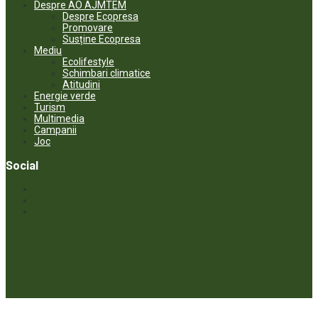
Despre AO AJMTEM
Despre Ecopresa
Promovare
Susține Ecopresa
Mediu
Ecolifestyle
Schimbari climatice
Atitudini
Energie verde
Turism
Multimedia
Campanii
Joc
Social
© ECOPRESA. All rights reserved *** Preluarea textelor care aparțin