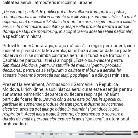
calitatea aerului atmosferic în localități urbane.
„De exemplu, astfel de politici pot fi dezvoltarea transportului public,
restricționarea traficului în anumite ore ale zilei pe anumite străzi. La nivel
național, sunt necesare 18 stații de monitorizare în regim online a calității
aerului. În continuare, discutăm și despre alte proiecte pentru a aduce
donații de stații de monitoring, în scopul creării acestei rețele naționale”
,
a specificat ministra.
Potrivit Iulianei Cantaragiu, stația măsoară, în regim permanent, cinci
indicatori privind calitatea aerului, iar în baza acestor date se poate
observa cum se schimbă calitatea aerului în funcție de traficul din
Capitală pe parcursul zilei și al nopții.
„Este o plus-valoare pentru
Republica Moldova, pentru instituțiile de mediu și pentru procesul
decizional, pentru ca să asigurăm o calitate mai bună a aerului, iar
aceasta înseamnă protecția sănătății populației”,
a adăugat ministra.
Prezent la eveniment, Ambasadorul Germaniei în Republica
Moldova, Ulrich Kinne, a subliniat că aerul curat este esențial pentru
sănătatea oamenilor, deoarece cu fiecare respirație inhalăm
particule foarte fine.
„Atunci când aerul este poluat, în special cu
particule în suspensie produse de transport, industrie sau centrale
electrice, acestea pot ajunge adânc în plămâni și pot duce la boli
respiratorii. Acest lucru poate însemna, de asemenea, o scurtare a
duratei de viață a persoanelor expuse la acești poluanți
”, a atenționat
ambasadorul.