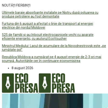
NOUTĂȚI FIERBINȚI
Ultimele baraje absorbante instalate pe Nistru după poluarea cu
produse petroliere au fost demontate
Furtuna din 6 august a afectat o linie de transport al energiei
electrice din nordul Moldovei
525 de familii și-au înlocuit electrocasnicele vechi cu aparate
eficiente energetic, cu ajutorul EcoVoucher
Ministrul Mediului: Lacul de acumulare de la Novodnestrovsk este „pe
jumătate gol”
Republica Moldova a cumpărat pe 4 august energie de 2-3 ori mai
scumpă. Autoritățile cer în continuare economisirea
8 august 2026