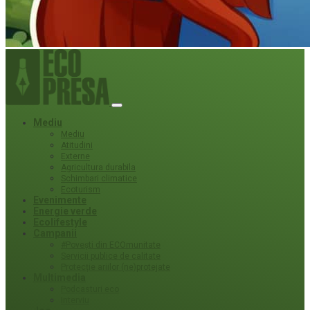
Mediu
Mediu
Atitudini
Externe
Agricultura durabila
Schimbari climatice
Ecoturism
Evenimente
Energie verde
Ecolifestyle
Campanii
#Povești din ECOmunitate
Servicii publice de calitate
Protecție ariilor (ne)protejate
Multimedia
Podcasturi eco
Interviu