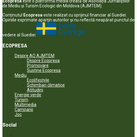
Ecopresa
este o platformă media creată de Asociația Jurnaliștilor
de Mediu și Turism Ecologic din Moldova (AJMTEM).
Conținutul
Ecopresa
este realizat cu sprijinul financiar al Suediei.
Opiniile exprimate aparţin autorilor şi nu reflectă neapărat punctul de
vedere al Suediei.
ECOPRESA
Despre AO AJMTEM
Despre Ecopresa
Promovare
Susține Ecopresa
Mediu
Ecolifestyle
Schimbari climatice
Atitudini
Energie verde
Turism
Multimedia
Campanii
Joc
Social