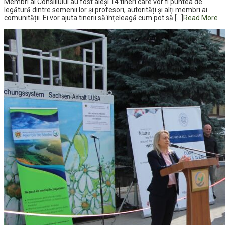
Membri ai Consiliului au fost aleși 14 tineri care vor fi puntea de
legătură dintre semenii lor și profesori, autorități și alți membri ai
comunității. Ei vor ajuta tinerii să înțeleagă cum pot să […]
Read More