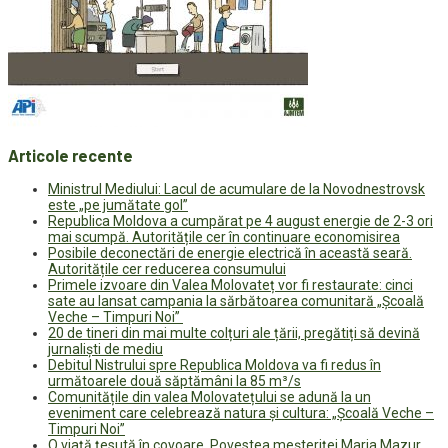
Articole recente
Ministrul Mediului: Lacul de acumulare de la Novodnestrovsk
este „pe jumătate gol”
Republica Moldova a cumpărat pe 4 august energie de 2-3 ori
mai scumpă. Autoritățile cer în continuare economisirea
Posibile deconectări de energie electrică în această seară.
Autoritățile cer reducerea consumului
Primele izvoare din Valea Molovateț vor fi restaurate: cinci
sate au lansat campania la sărbătoarea comunitară „Școală
Veche – Timpuri Noi”
20 de tineri din mai multe colțuri ale țării, pregătiți să devină
jurnaliști de mediu
Debitul Nistrului spre Republica Moldova va fi redus în
următoarele două săptămâni la 85 m³/s
Comunitățile din valea Molovatețului se adună la un
eveniment care celebrează natura și cultura: „Școală Veche –
Timpuri Noi”
O viață țesută în covoare. Povestea meșteriței Maria Mazur