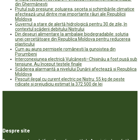
din Ghermănești
Prutul sub presiune: poluarea, seceta și schimbările climatice
afectează unul dintre mai importante râuri ale Republicii
Moldova
Guvernul a stare de alertă hidrologică pentru 30 de zile, în
contextul scăderii debitului Nistrului
Din deșeuri alimentare la ambalaje biodegradabile: soluția
unei cercetătoare din Republica Moldova pentru reducerea
plasticului
Cum au ajuns permisele românești la gunoiștea din
Porumbeni
Interconexiunea electrică Vulcănești–Chișinău a fost pusă sub
tensiune. Au început testele finale
Scăderea alarmantă a nivelului Dunării afectează și Republica
Moldova
Pescuit ilegal cu curent electric pe Nistru: 55 kg de pește
ridicate și prejudiciu estimat la 372 500 de lei
Despre site