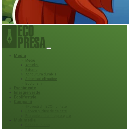
Mediu
Mediu
Atitudini
Externe
Agricultura durabila
Schimbari climatice
Ecoturism
Evenimente
Energie verde
Ecolifestyle
Campanii
#Povești din ECOmunitate
Servicii publice de calitate
Protecție ariilor (ne)protejate
Multimedia
Podcasturi eco