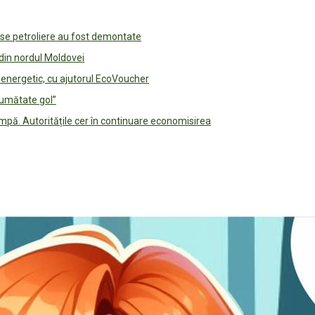
use petroliere au fost demontate
 din nordul Moldovei
e energetic, cu ajutorul EcoVoucher
jumătate gol”
pă. Autoritățile cer în continuare economisirea