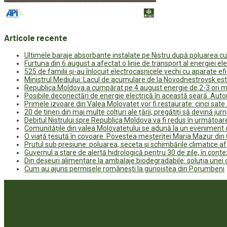
Articole recente
Ultimele baraje absorbante instalate pe Nistru după poluarea c
Furtuna din 6 august a afectat o linie de transport al energiei el
525 de familii și-au înlocuit electrocasnicele vechi cu aparate e
Ministrul Mediului: Lacul de acumulare de la Novodnestrovsk est
Republica Moldova a cumpărat pe 4 august energie de 2-3 ori ma
Posibile deconectări de energie electrică în această seară. Auto
Primele izvoare din Valea Molovateț vor fi restaurate: cinci sa
20 de tineri din mai multe colțuri ale țării, pregătiți să devină jur
Debitul Nistrului spre Republica Moldova va fi redus în următoa
Comunitățile din valea Molovatețului se adună la un eveniment c
O viață țesută în covoare. Povestea meșteriței Maria Mazur di
Prutul sub presiune: poluarea, seceta și schimbările climatice a
Guvernul a stare de alertă hidrologică pentru 30 de zile, în contex
Din deșeuri alimentare la ambalaje biodegradabile: soluția unei
Cum au ajuns permisele românești la gunoiștea din Porumbeni