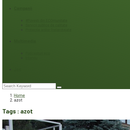
Campanii
#Povești din ECOmunitate
Servicii publice de calitate
Protecție ariilor (ne)protejate
Multimedia
Podcasturi eco
Interviu
Joc
Home
azot
Tags : azot