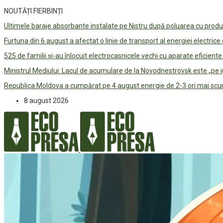
NOUTĂȚI FIERBINȚI
Ultimele baraje absorbante instalate pe Nistru după poluarea cu prod
Furtuna din 6 august a afectat o linie de transport al energiei electrice
525 de familii și-au înlocuit electrocasnicele vechi cu aparate eficient
Ministrul Mediului: Lacul de acumulare de la Novodnestrovsk este „pe 
Republica Moldova a cumpărat pe 4 august energie de 2-3 ori mai scum
8 august 2026