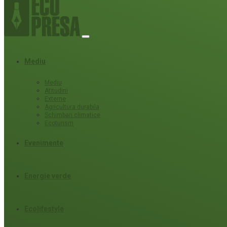
Mediu
Mediu
Atitudini
Externe
Agricultura durabila
Schimbari climatice
Ecoturism
Evenimente
Energie verde
Ecolifestyle