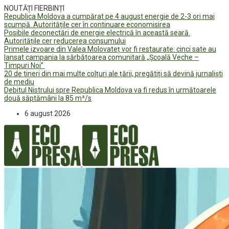
NOUTĂȚI FIERBINȚI
Republica Moldova a cumpărat pe 4 august energie de 2-3 ori mai
scumpă. Autoritățile cer în continuare economisirea
Posibile deconectări de energie electrică în această seară.
Autoritățile cer reducerea consumului
Primele izvoare din Valea Molovateț vor fi restaurate: cinci sate au
lansat campania la sărbătoarea comunitară „Școală Veche –
Timpuri Noi”
20 de tineri din mai multe colțuri ale țării, pregătiți să devină jurnaliști
de mediu
Debitul Nistrului spre Republica Moldova va fi redus în următoarele
două săptămâni la 85 m³/s
6 august 2026