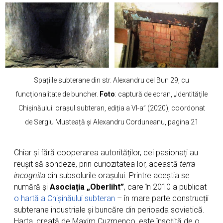
Spațiile subterane din str. Alexandru cel Bun 29, cu
funcționalitate de buncher.
Foto
: captură de ecran, „Identităţile
Chişinăului: orașul subteran, ediția a VI-a” (2020), coordonat
de Sergiu Musteață și Alexandru Corduneanu, pagina 21
Chiar și fără cooperarea autorităților, cei pasionați au
reușit să sondeze, prin curiozitatea lor, această
terra
incognita
din subsolurile orașului. Printre aceștia se
numără și
Asociația „Oberliht”
, care în 2010 a publicat
o hartă a Chișinăului subteran
– în mare parte construcții
subterane industriale și buncăre din perioada sovietică.
Harta, creată de Maxim Cuzmenco, este însoțită de o