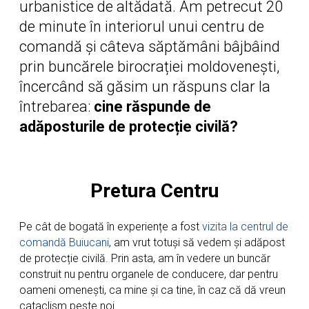
urbanistice de altădată. Am petrecut 20
de minute în interiorul unui centru de
comandă și câteva săptămâni bâjbâind
prin buncărele birocrației moldovenești,
încercând să găsim un răspuns clar la
întrebarea:
cine răspunde de
adăposturile de protecție civilă?
Pretura Centru
Pe cât de bogată în experiențe a fost
vizita la centrul de
comandă Buiucani
, am vrut totuși să vedem și adăpost
de protecție civilă. Prin asta, am în vedere un buncăr
construit nu pentru organele de conducere, dar pentru
oameni omenești, ca mine și ca tine, în caz că dă vreun
cataclism peste noi.