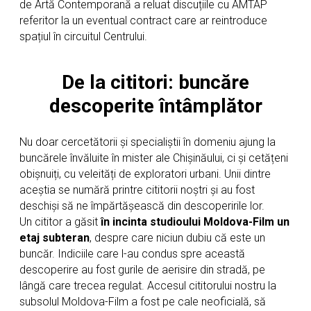
de Artă Contemporană a reluat discuțiile cu AMTAP
referitor la un eventual contract care ar reintroduce
spațiul în circuitul Centrului.
De la cititori: buncăre
descoperite întâmplător
Nu doar cercetătorii și specialiștii în domeniu ajung la
buncărele învăluite în mister ale Chișinăului, ci și cetățeni
obișnuiți, cu veleități de exploratori urbani. Unii dintre
aceștia se numără printre cititorii noștri și au fost
deschiși să ne împărtășească din descoperirile lor.
Un cititor a găsit
în incinta studioului Moldova-Film un
etaj subteran
, despre care niciun dubiu că este un
buncăr. Indiciile care l-au condus spre această
descoperire au fost gurile de aerisire din stradă, pe
lângă care trecea regulat. Accesul cititorului nostru la
subsolul Moldova-Film a fost pe cale neoficială, să