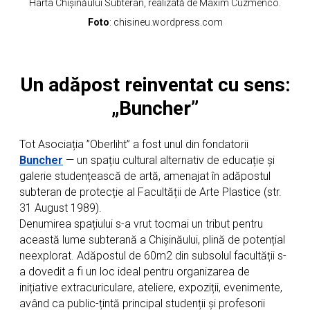
Harta Chișinăului Subteran, realizată de Maxim Cuzmenco.
Foto
: chisineu.wordpress.com
Un adăpost reinventat cu sens:
„Buncher”
Tot Asociația ”Oberliht” a fost unul din fondatorii
Buncher
— un spațiu cultural alternativ de educație și
galerie studențească de artă, amenajat în adăpostul
subteran de protecție al Facultății de Arte Plastice (str.
31 August 1989).
Denumirea spațiului s-a vrut tocmai un tribut pentru
această lume subterană a Chișinăului, plină de potențial
neexplorat. Adăpostul de 60m2 din subsolul facultății s-
a dovedit a fi un loc ideal pentru organizarea de
inițiative extracuriculare, ateliere, expoziții, evenimente,
având ca public-țintă principal studenții și profesorii