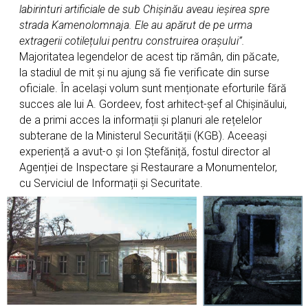
labirinturi artificiale de sub Chișinău aveau ieșirea spre
strada Kamenolomnaja. Ele au apărut de pe urma
extragerii cotilețului pentru construirea orașului”.
Majoritatea legendelor de acest tip rămân, din păcate,
la stadiul de mit și nu ajung să fie verificate din surse
oficiale. În același volum sunt menționate eforturile fără
succes ale lui A. Gordeev, fost arhitect-șef al Chișinăului,
de a primi acces la informații și planuri ale rețelelor
subterane de la Ministerul Securității (KGB). Aceeași
experiență a avut-o și Ion Ştefăniță, fostul director al
Agenției de Inspectare și Restaurare a Monumentelor,
cu Serviciul de Informații și Securitate.