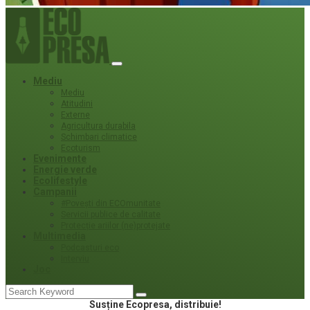
Mediu
Mediu
Atitudini
Externe
Agricultura durabila
Schimbari climatice
Ecoturism
Evenimente
Energie verde
Ecolifestyle
Campanii
#Povești din ECOmunitate
Servicii publice de calitate
Protecție ariilor (ne)protejate
Multimedia
Podcasturi eco
Interviu
Joc
Susține Ecopresa, distribuie!