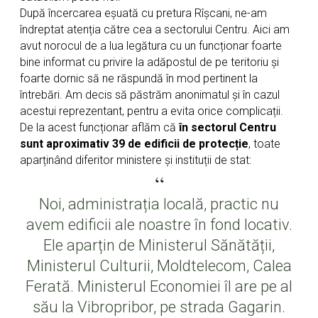
După încercarea eșuată cu pretura Rîșcani, ne-am
îndreptat atenția către cea a sectorului Centru. Aici am
avut norocul de a lua legătura cu un funcționar foarte
bine informat cu privire la adăpostul de pe teritoriu și
foarte dornic să ne răspundă în mod pertinent la
întrebări. Am decis să păstrăm anonimatul și în cazul
acestui reprezentant, pentru a evita orice complicații.
De la acest funcționar aflăm că
în sectorul Centru
sunt aproximativ 39 de edificii de protecție
, toate
aparținând diferitor ministere și instituții de stat:
“
Noi, administrația locală, practic nu
avem edificii ale noastre în fond locativ.
Ele aparțin de Ministerul Sănătății,
Ministerul Culturii, Moldtelecom, Calea
Ferată. Ministerul Economiei îl are pe al
său la Vibropribor, pe strada Gagarin.