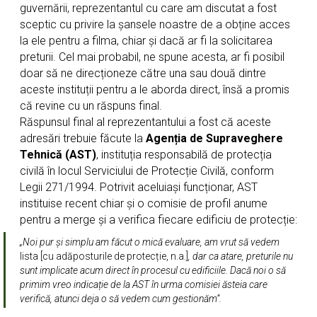
guvernării, reprezentantul cu care am discutat a fost
sceptic cu privire la șansele noastre de a obține acces
la ele pentru a filma, chiar și dacă ar fi la solicitarea
preturii. Cel mai probabil, ne spune acesta, ar fi posibil
doar să ne direcționeze către una sau două dintre
aceste instituții pentru a le aborda direct, însă a promis
că revine cu un răspuns final.
Răspunsul final al reprezentantului a fost că aceste
adresări trebuie făcute la
Agenția de Supraveghere
Tehnică (AST)
, instituția responsabilă de protecția
civilă în locul Serviciului de Protecție Civilă, conform
Legii 271/1994. Potrivit aceluiași funcționar, AST
instituise recent chiar și o comisie de profil anume
pentru a merge și a verifica fiecare edificiu de protecție:
„Noi pur și simplu am făcut o mică evaluare, am vrut să vedem
lista [cu adăposturile de protecție, n.a.]
, dar ca atare, preturile nu
sunt implicate acum direct în procesul cu edificiile. Dacă noi o să
primim vreo indicație de la AST în urma comisiei ăsteia care
verifică, atunci deja o să vedem cum gestionăm”.