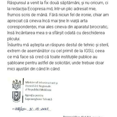
Răspunsul a venit la fix două săptămâni, și nu oricum, ci
la redacția Ecopresa.md, într-un plic adresat mie,
frumos scris de mână. Fără niciun fel de ironie, chiar am
apreciat că cineva încă mai ține în viață arta
corespondenței, mai ales cineva din aparatul birocratic,
însă încântarea mea s-a sfârșit odată cu deschiderea
plicului.
Înăuntru mă aștepta un răspuns destul de tehnic și steril,
extrem de asemănător cu cel primit de la IGSU, ceea
ce mă face să cred că toate instituțiile publice au
șabloane pentru astfel de solicitări, unde trebuie doar
mici ajustări din când în când.