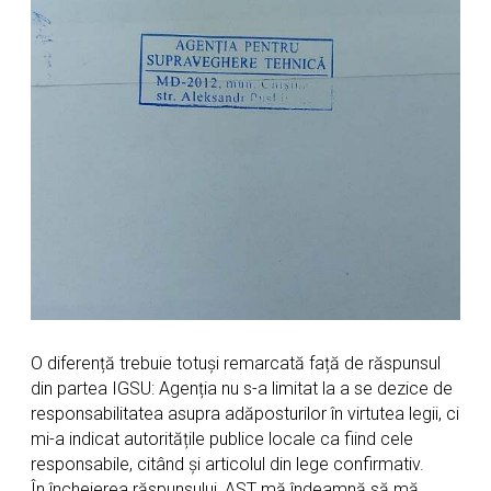
O diferență trebuie totuși remarcată față de răspunsul
din partea IGSU: Agenția nu s-a limitat la a se dezice de
responsabilitatea asupra adăposturilor în virtutea legii, ci
mi-a indicat autoritățile publice locale ca fiind cele
responsabile, citând și articolul din lege confirmativ.
În încheierea răspunsului, AST mă îndeamnă să mă