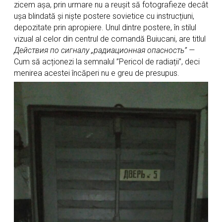
zicem așa, prin urmare nu a reușit să fotografieze decât
ușa blindată și niște postere sovietice cu instrucțiuni,
depozitate prin apropiere. Unul dintre postere, în stilul
vizual al celor din centrul de comandă Buiucani, are titlul
Действия по сигналу „радиационная опасность” —
Cum să acționezi la semnalul ”Pericol de radiații”, deci
menirea acestei încăperi nu e greu de presupus.