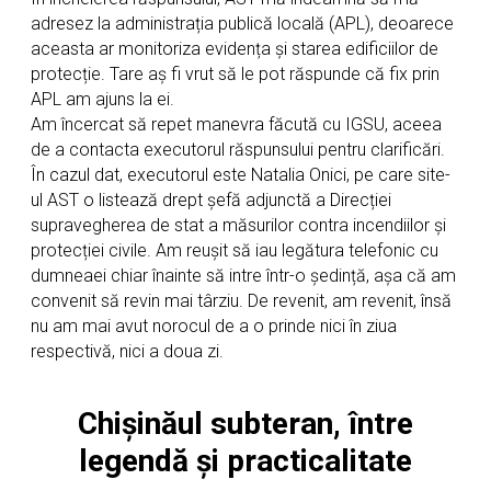
adresez la administrația publică locală (APL), deoarece
aceasta ar monitoriza evidența și starea edificiilor de
protecție. Tare aș fi vrut să le pot răspunde că fix prin
APL am ajuns la ei.
Am încercat să repet manevra făcută cu IGSU, aceea
de a contacta executorul răspunsului pentru clarificări.
În cazul dat, executorul este Natalia Onici, pe care site-
ul AST o listează drept șefă adjunctă a Direcției
supravegherea de stat a măsurilor contra incendiilor și
protecției civile. Am reușit să iau legătura telefonic cu
dumneaei chiar înainte să intre într-o ședință, așa că am
convenit să revin mai târziu. De revenit, am revenit, însă
nu am mai avut norocul de a o prinde nici în ziua
respectivă, nici a doua zi.
Chișinăul subteran, între
legendă și practicalitate