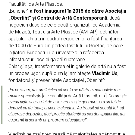
Facultății de Arte Plastice.
„Buncher”
a fost inaugurat în 2015 de către Asociația
„Oberliht” și Centrul de Artă Contemporană
, după
negocieri duse de cele două organizații cu Academia
de Muzică, Teatru şi Arte Plastice (AMTAP), deținătorii
spațiului. Un atu în cadrul negocierilor a fost finanțarea
de 1000 de Euro din partea Institutului Goethe, pe care
inițiatorii Buncherului au investit-o în refacerea
infrastructurii acelei galerii subterane.
Chiar și așa, transformarea ei în galerie de artă nu a fost
un proces ușor, după cum își amintește
Vladimir Us
,
fondatorul și președintele Asociației „Oberliht”:
„Eu nu știam, dar am înțeles că acolo se păstrau materialele mai
multor specializări
[ale Facultății de Artă Plastică, n.a.].
Ceramiștii
aveau niște saci cu lut de-al lor, erau niște geamuri…era un fel de
depozit cu de toate, aruncate alandala. Au trebuit să scoată tot, să
elibereze depozitul, deci practic studenții au pierdut spațiul ăla, dar
au primit la schimb un program educațional”.
Vladimir ne mai precizează că majoritatea adăposturile