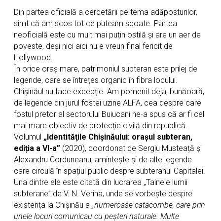
Din partea oficială a cercetării pe tema adăposturilor,
simt că am scos tot ce puteam scoate. Partea
neoficială este cu mult mai puțin ostilă și are un aer de
poveste, deși nici aici nu e vreun final fericit de
Hollywood.
În orice oraș mare, patrimoniul subteran este prilej de
legende, care se întrețes organic în fibra locului.
Chișinăul nu face excepție. Am pomenit deja, bunăoară,
de legende din jurul fostei uzine ALFA, cea despre care
fostul pretor al sectorului Buiucani ne-a spus că ar fi cel
mai mare obiectiv de protecție civilă din republică.
Volumul
„Identităţile Chişinăului: orașul subteran,
ediția a VI-a”
(2020), coordonat de Sergiu Musteață și
Alexandru Corduneanu, amintește și de alte legende
care circulă în spațiul public despre subteranul Capitalei.
Una dintre ele este citată din lucrarea „Tainele lumii
subterane” de V. N. Verina, unde se vorbește despre
existența la Chișinău a
„numeroase catacombe, care prin
unele locuri comunicau cu peșteri naturale. Multe