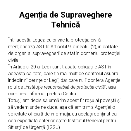
Agenția de Supraveghere
Tehnică
Într-adevăr, Legea cu privire la protecția civilă
menționează AST la Articolul 9, alineatul (2), în calitate
de organ al supravegherii de stat în domeniul protecției
civile.
În Articolul 20 al Legii sunt trasate obligațiile AST în
această calitate, care țin mai mult de controlul asupra
îndeplinirii cerințelor Legii, dar care nu îi conferă Agenției
rolul de „
instituție responsabilă de protecția civilă
”, așa
cum ne-a informat pretura Centru.
Totuși, am decis să urmărim acest fir roșu al poveștii și
să vedem unde ne duce, așa că am trimis Agenției o
solicitate oficială de informații, cu același conținut ca
cea expediată anterior către Institutul General pentru
Situații de Urgență (IGSU).