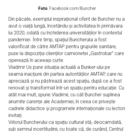
Foto
: Facebook.com/Buncher
Din păcate, exemplul inspirațional oferit de Buncher nu a
avut o viață lungă, încetându-și activitatea în primăvara
lui 2020, odată cu închiderea universităților în contextul
pandemiei. Între timp, spațiul Buncherului a fost
valorificat de către AMTAP pentru grupurile sanitare,
puse la dispoziția clienților camionetei „Gastrobar” care
operează în aceeași curte.
Vladimir Us pune situația actuală a Bunker-ului pe
seama inacțiunii din partea autorităților AMTAP, care nu
apreciază și nu păstrează acest spațiu, după ce a fost
renovat și transformat într-un spațiu pentru educație. Cu
atât mai mult, spune Vladimir, cu cât Buncher suplinea
anumite carențe ale Academiei, în ceea ce privește
cadrele didactice și programele internaționale cu lectori
invitați.
Viitorul Buncherului ca spațiu cultural stă, deocamdată,
sub semnul incertitudinii, cu toate că, de curând, Centrul