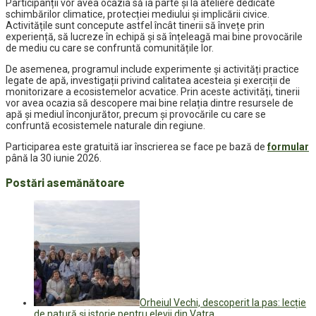
Participanții vor avea ocazia să ia parte și la ateliere dedicate
schimbărilor climatice, protecției mediului și implicării civice.
Activitățile sunt concepute astfel încât tinerii să învețe prin
experiență, să lucreze în echipă și să înțeleagă mai bine provocările
de mediu cu care se confruntă comunitățile lor.
De asemenea, programul include experimente și activități practice
legate de apă, investigații privind calitatea acesteia și exerciții de
monitorizare a ecosistemelor acvatice. Prin aceste activități, tinerii
vor avea ocazia să descopere mai bine relația dintre resursele de
apă și mediul înconjurător, precum și provocările cu care se
confruntă ecosistemele naturale din regiune.
Participarea este gratuită iar înscrierea se face pe bază de
formular
până la 30 iunie 2026.
Postări asemănătoare
Orheiul Vechi, descoperit la pas: lecție
de natură și istorie pentru elevii din Vatra