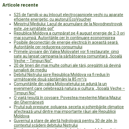
Articole recente
525 de familii și-au înlocuit electrocasnicele vechi cu aparate
eficiente energetic, cu ajutorul EcoVoucher
Ministrul Mediului: Lacul de acumulare de la Novodnestrovsk
este „pe jumătate gol”
Republica Moldova a cumpărat pe 4 august energie de 2-3 ori
mai scumpă. Autoritățile cer în continuare economisirea
Posibile deconectări de energie electrică în această seară.
Autoritățile cer reducerea consumului
Primele izvoare din Valea Molovateț vor fi restaurate: cinci
sate au lansat campania la sărbătoarea comunitară „Școală
Veche – Timpuri Noi”
20 de tineri din mai multe colțuri ale țării, pregătiți să devină
jurnaliști de mediu
Debitul Nistrului spre Republica Moldova va fi redus în
următoarele două săptămâni la 85 m³/s
Comunitățile din valea Molovatețului se adună la un
eveniment care celebrează natura și cultura: „Școală Veche –
Timpuri Noi”
O viață țesută în covoare. Povestea meșteriței Maria Mazur
din Ghermănești
Prutul sub presiune: poluarea, seceta și schimbările climatice
afectează unul dintre mai importante râuri ale Republicii
Moldova
Guvernul a stare de alertă hidrologică pentru 30 de zile, în
contextul scăderii debitului Nistrului