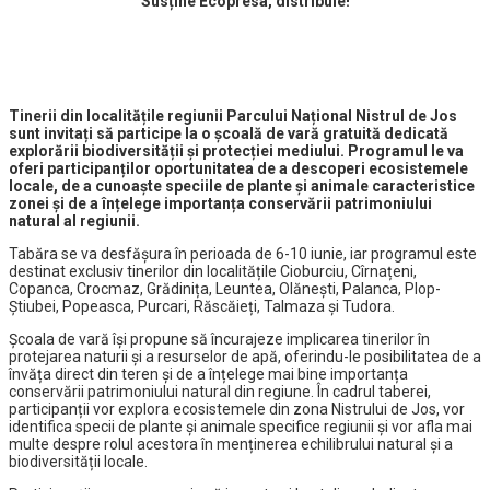
Susține Ecopresa, distribuie!
Tinerii din localitățile regiunii Parcului Național Nistrul de Jos
sunt invitați să participe la o școală de vară
gratuită
dedicată
explorării biodiversității și protecției mediului. Programul le va
oferi participanților oportunitatea de a descoperi ecosistemele
locale, de a cunoaște speciile de plante și animale caracteristice
zonei și de a înțelege importanța conservării patrimoniului
natural al regiunii.
Tabăra se va desfășura în perioada de 6-10 iunie, iar programul este
destinat exclusiv tinerilor din localitățile Cioburciu, Cîrnațeni,
Copanca, Crocmaz, Grădinița, Leuntea, Olănești, Palanca, Plop-
Știubei, Popeasca, Purcari, Răscăieți, Talmaza și Tudora.
Școala de vară își propune să încurajeze implicarea tinerilor în
protejarea naturii și a resurselor de apă, oferindu-le posibilitatea de a
învăța direct din teren și de a înțelege mai bine importanța
conservării patrimoniului natural din regiune. În cadrul taberei,
participanții vor explora ecosistemele din zona Nistrului de Jos, vor
identifica specii de plante și animale specifice regiunii și vor afla mai
multe despre rolul acestora în menținerea echilibrului natural și a
biodiversității locale.