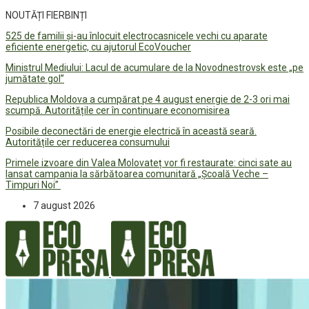
NOUTĂȚI FIERBINȚI
525 de familii și-au înlocuit electrocasnicele vechi cu aparate
eficiente energetic, cu ajutorul EcoVoucher
Ministrul Mediului: Lacul de acumulare de la Novodnestrovsk este „pe
jumătate gol”
Republica Moldova a cumpărat pe 4 august energie de 2-3 ori mai
scumpă. Autoritățile cer în continuare economisirea
Posibile deconectări de energie electrică în această seară.
Autoritățile cer reducerea consumului
Primele izvoare din Valea Molovateț vor fi restaurate: cinci sate au
lansat campania la sărbătoarea comunitară „Școală Veche –
Timpuri Noi”
7 august 2026