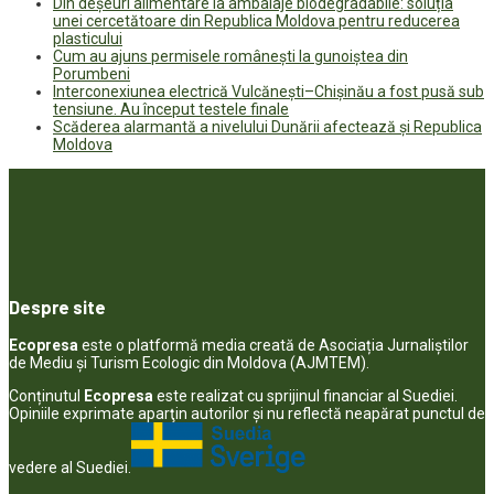
Din deșeuri alimentare la ambalaje biodegradabile: soluția
unei cercetătoare din Republica Moldova pentru reducerea
plasticului
Cum au ajuns permisele românești la gunoiștea din
Porumbeni
Interconexiunea electrică Vulcănești–Chișinău a fost pusă sub
tensiune. Au început testele finale
Scăderea alarmantă a nivelului Dunării afectează și Republica
Moldova
Despre site
Ecopresa
este o platformă media creată de Asociația Jurnaliștilor
de Mediu și Turism Ecologic din Moldova (AJMTEM).
Conținutul
Ecopresa
este realizat cu sprijinul financiar al Suediei.
Opiniile exprimate aparţin autorilor şi nu reflectă neapărat punctul de
vedere al Suediei.