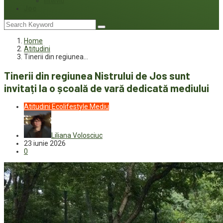
Interviu
Joc
Home
Atitudini
Tinerii din regiunea…
Tinerii din regiunea Nistrului de Jos sunt
invitați la o școală de vară dedicată mediului
Atitudini
Ecolifestyle
Mediu
Liliana Volosciuc
23 iunie 2026
0