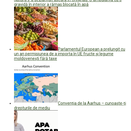
gravidă în interior a rămas blocată în apă
Parlamentul European a prelungit cu
un an permisiunea de a importa în UE fructe și legume
moldovenești fără taxe
Convenţia de la Aarhus – cunoaşte-ţi
drepturile de mediu