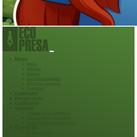
Mediu
Mediu
Atitudini
Externe
Agricultura durabila
Schimbari climatice
Ecoturism
Evenimente
Energie verde
Ecolifestyle
Campanii
#Povești din ECOmunitate
Servicii publice de calitate
Protecție ariilor (ne)protejate
Multimedia
Podcasturi eco