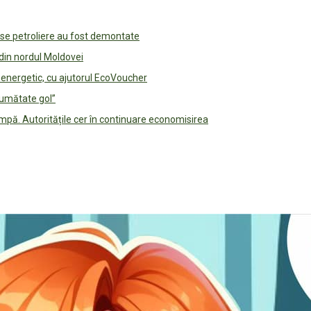
use petroliere au fost demontate
 din nordul Moldovei
e energetic, cu ajutorul EcoVoucher
jumătate gol”
pă. Autoritățile cer în continuare economisirea