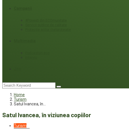
Campanii
#Povești din ECOmunitate
Servicii publice de calitate
Protecție ariilor (ne)protejate
Multimedia
Podcasturi eco
Interviu
Joc
Home
Turism
Satul Ivancea, în…
Satul Ivancea, în viziunea copiilor
Turism