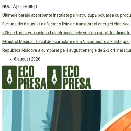
NOUTĂȚI FIERBINȚI
Ultimele baraje absorbante instalate pe Nistru după poluarea cu prod
Furtuna din 6 august a afectat o linie de transport al energiei electrice
525 de familii și-au înlocuit electrocasnicele vechi cu aparate eficient
Ministrul Mediului: Lacul de acumulare de la Novodnestrovsk este „pe 
Republica Moldova a cumpărat pe 4 august energie de 2-3 ori mai scum
8 august 2026