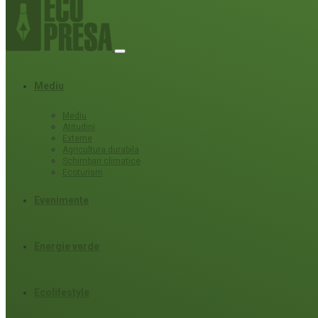
Mediu
Mediu
Atitudini
Externe
Agricultura durabila
Schimbari climatice
Ecoturism
Evenimente
Energie verde
Ecolifestyle