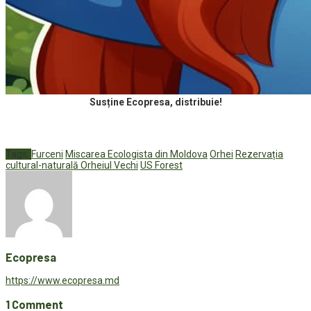
Susține Ecopresa, distribuie!
Tags:
Furceni
Miscarea Ecologista din Moldova
Orhei
Rezervația
cultural-naturală Orheiul Vechi
US Forest
Ecopresa
https://www.ecopresa.md
1 Comment