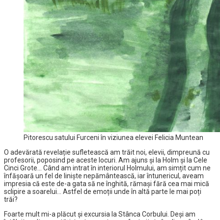
Pitorescu satului Furceni în viziunea elevei Felicia Muntean
O adevărată revelație sufletească am trăit noi, elevii, dimpreună cu
profesorii, poposind pe aceste locuri. Am ajuns și la Holm și la Cele
Cinci Grote… Când am intrat în interiorul Holmului, am simțit cum ne
înfășoară un fel de liniște nepământească, iar întunericul, aveam
impresia că este de-a gata să ne înghită, rămași fără cea mai mică
sclipire a soarelui… Astfel de emoții unde în altă parte le mai poți
trăi?
Foarte mult mi-a plăcut și excursia la Stânca Corbului. Deși am