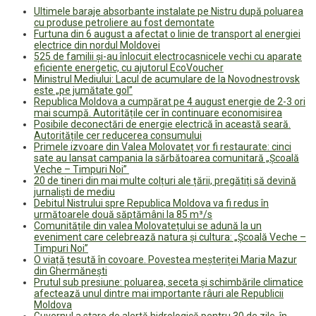
Ultimele baraje absorbante instalate pe Nistru după poluarea
cu produse petroliere au fost demontate
Furtuna din 6 august a afectat o linie de transport al energiei
electrice din nordul Moldovei
525 de familii și-au înlocuit electrocasnicele vechi cu aparate
eficiente energetic, cu ajutorul EcoVoucher
Ministrul Mediului: Lacul de acumulare de la Novodnestrovsk
este „pe jumătate gol”
Republica Moldova a cumpărat pe 4 august energie de 2-3 ori
mai scumpă. Autoritățile cer în continuare economisirea
Posibile deconectări de energie electrică în această seară.
Autoritățile cer reducerea consumului
Primele izvoare din Valea Molovateț vor fi restaurate: cinci
sate au lansat campania la sărbătoarea comunitară „Școală
Veche – Timpuri Noi”
20 de tineri din mai multe colțuri ale țării, pregătiți să devină
jurnaliști de mediu
Debitul Nistrului spre Republica Moldova va fi redus în
următoarele două săptămâni la 85 m³/s
Comunitățile din valea Molovatețului se adună la un
eveniment care celebrează natura și cultura: „Școală Veche –
Timpuri Noi”
O viață țesută în covoare. Povestea meșteriței Maria Mazur
din Ghermănești
Prutul sub presiune: poluarea, seceta și schimbările climatice
afectează unul dintre mai importante râuri ale Republicii
Moldova
Guvernul a stare de alertă hidrologică pentru 30 de zile, în