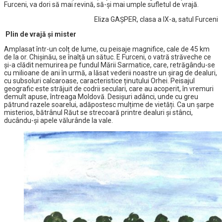
Furceni, va dori să mai revină, să-şi mai umple sufletul de vrajă.
Eliza GAȘPER, clasa a IX-a, satul Furceni
Plin de vrajă şi mister
Amplasat într-un colț de lume, cu peisaje magnifice, cale de 45 km
de la or. Chișinău, se înalţă un sătuc. E Furceni, o vatră străveche ce
și-a clădit nemurirea pe fundul Mării Sarmatice, care, retrăgându-se
cu milioane de ani în urmă, a lăsat vederii noastre un șirag de dealuri,
cu subsoluri calcaroase, caracteristice ținutului Orhei. Peisajul
geografic este străjuit de codrii seculari, care au acoperit, în vremuri
demult apuse, întreaga Moldovă. Desișuri adânci, unde cu greu
pătrund razele soarelui, adăpostesc mulțime de vietăți. Ca un șarpe
misterios, bătrânul Răut se strecoară printre dealuri și stânci,
ducându-și apele vălurânde la vale.