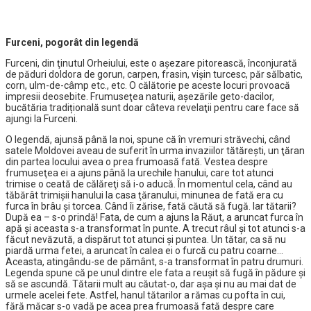
Furceni, pogorât din legendă
Furceni, din ţinutul Orheiului, este o așezare pitorească, înconjurată
de păduri doldora de gorun, carpen, frasin, vişin turcesc, păr sălbatic,
corn, ulm-de-câmp etc., etc. O călătorie pe aceste locuri provoacă
impresii deosebite. Frumuseţea naturii, așezările geto-dacilor,
bucătăria tradițională sunt doar câteva revelaţii pentru care face să
ajungi la Furceni.
O legendă, ajunsă până la noi, spune că în vremuri străvechi, când
satele Moldovei aveau de suferit în urma invaziilor tătăreşti, un ţăran
din partea locului avea o prea frumoasă fată. Vestea despre
frumuseţea ei a ajuns până la urechile hanului, care tot atunci
trimise o ceată de călăreţi să i-o aducă. În momentul cela, când au
tăbărât trimişii hanului la casa ţăranului, minunea de fată era cu
furca în brâu şi torcea. Când îi zărise, fată căută să fugă. Iar tătarii?
După ea – s-o prindă! Fata, de cum a ajuns la Răut, a aruncat furca în
apă şi aceasta s-a transformat în punte. A trecut râul și tot atunci s-a
făcut nevăzută, a dispărut tot atunci şi puntea. Un tătar, ca să nu
piardă urma fetei, a aruncat în calea ei o furcă cu patru coarne…
Aceasta, atingându-se de pământ, s-a transformat în patru drumuri.
Legenda spune că pe unul dintre ele fata a reușit să fugă în pădure şi
să se ascundă. Tătarii mult au căutat-o, dar aşa şi nu au mai dat de
urmele acelei fete. Astfel, hanul tătarilor a rămas cu pofta în cui,
fără măcar s-o vadă pe acea prea frumoasă fată despre care