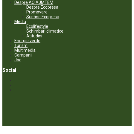
Despre AO AJMTEM
Despre Ecopresa
Promovare
Susține Ecopresa
Mediu
Ecolifestyle
Schimbari climatice
Atitudini
Energie verde
Turism
Multimedia
Campanii
Joc
Social
© ECOPRESA. All rights reserved *** Preluarea textelor care aparțin