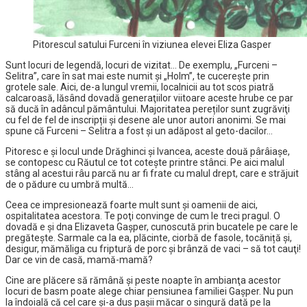
Pitorescul satului Furceni în viziunea elevei Eliza Gasper
Sunt locuri de legendă, locuri de vizitat… De exemplu, „Furceni –
Selitra”, care în sat mai este numit şi „Holm”, te cucereşte prin
grotele sale. Aici, de-a lungul vremii, localnicii au tot scos piatră
calcaroasă, lăsând dovadă generaţiilor viitoare aceste hrube ce par
să ducă în adâncul pământului. Majoritatea pereților sunt zugrăviţi
cu fel de fel de inscripții şi desene ale unor autori anonimi. Se mai
spune că Furceni – Selitra a fost și un adăpost al geto-dacilor…
Pitoresc e şi locul unde Drăghinci și Ivancea, aceste două pârâiaşe,
se contopesc cu Răutul ce tot coteşte printre stânci. Pe aici malul
stâng al acestui râu parcă nu ar fi frate cu malul drept, care e străjuit
de o pădure cu umbră multă…
Ceea ce impresionează foarte mult sunt şi oamenii de aici,
ospitalitatea acestora. Te poţi convinge de cum le treci pragul. O
dovadă e şi dna Elizaveta Gașper, cunoscută prin bucatele pe care le
pregătește. Sarmale ca la ea, plăcinte, ciorbă de fasole, tocăniță și,
desigur, mămăliga cu friptură de porc și brânză de vaci – să tot cauţi!
Dar ce vin de casă, mamă-mamă?
Cine are plăcere să rămână şi peste noapte în ambianţa acestor
locuri de basm poate alege chiar pensiunea familiei Gașper. Nu pun
la îndoială că cel care şi-a dus paşii măcar o singură dată pe la