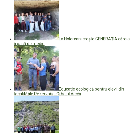
La Holercani creşte GENERAȚIA căreia
îi pasă de mediu
Educație ecologică pentru elevii din
localitățile Rezervației Orheiul Vechi