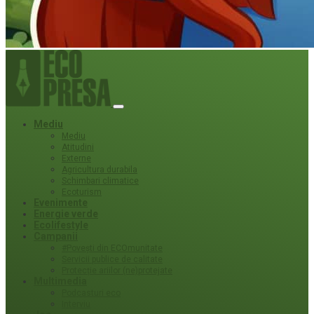
Mediu
Mediu
Atitudini
Externe
Agricultura durabila
Schimbari climatice
Ecoturism
Evenimente
Energie verde
Ecolifestyle
Campanii
#Povești din ECOmunitate
Servicii publice de calitate
Protecție ariilor (ne)protejate
Multimedia
Podcasturi eco
Interviu