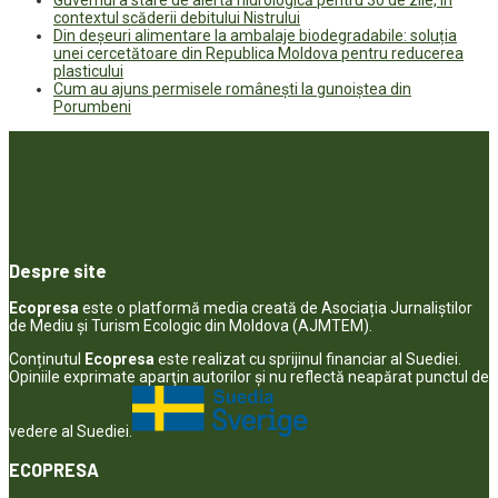
contextul scăderii debitului Nistrului
Din deșeuri alimentare la ambalaje biodegradabile: soluția
unei cercetătoare din Republica Moldova pentru reducerea
plasticului
Cum au ajuns permisele românești la gunoiștea din
Porumbeni
Despre site
Ecopresa
este o platformă media creată de Asociația Jurnaliștilor
de Mediu și Turism Ecologic din Moldova (AJMTEM).
Conținutul
Ecopresa
este realizat cu sprijinul financiar al Suediei.
Opiniile exprimate aparţin autorilor şi nu reflectă neapărat punctul de
vedere al Suediei.
ECOPRESA