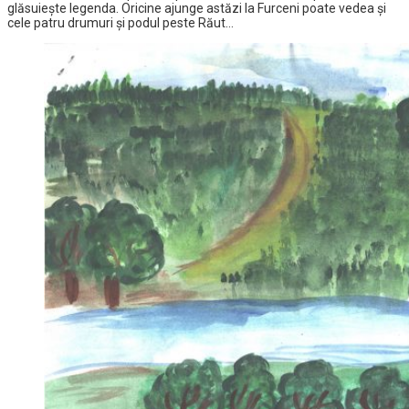
glăsuieşte legenda. Oricine ajunge astăzi la Furceni poate vedea şi
cele patru drumuri şi podul peste Răut…