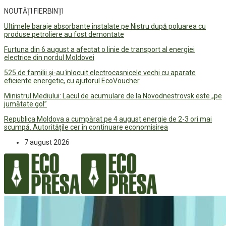
NOUTĂȚI FIERBINȚI
Ultimele baraje absorbante instalate pe Nistru după poluarea cu
produse petroliere au fost demontate
Furtuna din 6 august a afectat o linie de transport al energiei
electrice din nordul Moldovei
525 de familii și-au înlocuit electrocasnicele vechi cu aparate
eficiente energetic, cu ajutorul EcoVoucher
Ministrul Mediului: Lacul de acumulare de la Novodnestrovsk este „pe
jumătate gol”
Republica Moldova a cumpărat pe 4 august energie de 2-3 ori mai
scumpă. Autoritățile cer în continuare economisirea
7 august 2026