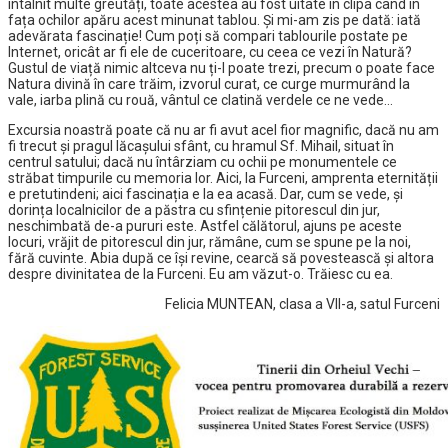
întâlnit multe greutăți, toate acestea au fost uitate în clipa când în
fața ochilor apăru acest minunat tablou. Și mi-am zis pe dată: iată
adevărata fascinație! Cum poți să compari tablourile postate pe
Internet, oricât ar fi ele de cuceritoare, cu ceea ce vezi în Natură?
Gustul de viață nimic altceva nu ți-l poate trezi, precum o poate face
Natura divină în care trăim, izvorul curat, ce curge murmurând la
vale, iarba plină cu rouă, vântul ce clatină verdele ce ne vede…
Excursia noastră poate că nu ar fi avut acel fior magnific, dacă nu am
fi trecut și pragul lăcaşului sfânt, cu hramul Sf. Mihail, situat în
centrul satului; dacă nu întârziam cu ochii pe monumentele ce
străbat timpurile cu memoria lor. Aici, la Furceni, amprenta eternității
e pretutindeni; aici fascinația e la ea acasă. Dar, cum se vede, și
dorința localnicilor de a păstra cu sfințenie pitorescul din jur,
neschimbată de-a pururi este. Astfel călătorul, ajuns pe aceste
locuri, vrăjit de pitorescul din jur, rămâne, cum se spune pe la noi,
fără cuvinte. Abia după ce își revine, cearcă să povestească și altora
despre divinitatea de la Furceni. Eu am văzut-o. Trăiesc cu ea.
Felicia MUNTEAN, clasa a VII-a, satul Furceni