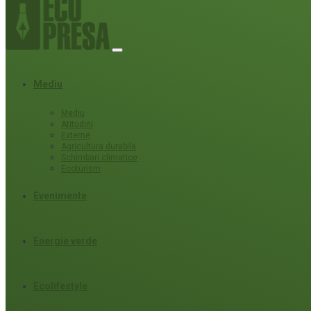
Mediu
Mediu
Atitudini
Externe
Agricultura durabila
Schimbari climatice
Ecoturism
Evenimente
Energie verde
Ecolifestyle