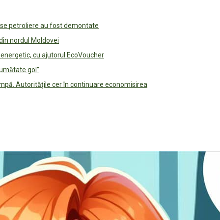
use petroliere au fost demontate
 din nordul Moldovei
e energetic, cu ajutorul EcoVoucher
jumătate gol”
pă. Autoritățile cer în continuare economisirea