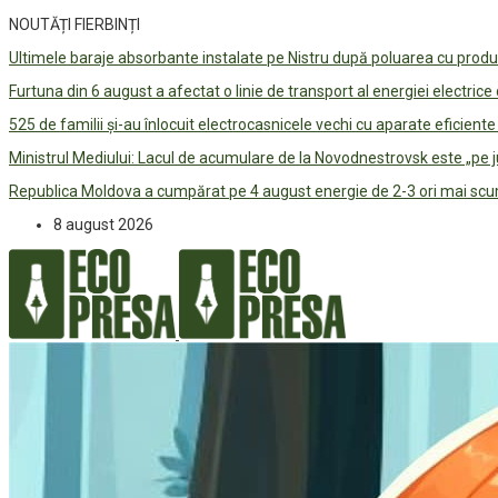
NOUTĂȚI FIERBINȚI
Ultimele baraje absorbante instalate pe Nistru după poluarea cu prod
Furtuna din 6 august a afectat o linie de transport al energiei electrice
525 de familii și-au înlocuit electrocasnicele vechi cu aparate eficient
Ministrul Mediului: Lacul de acumulare de la Novodnestrovsk este „pe 
Republica Moldova a cumpărat pe 4 august energie de 2-3 ori mai scum
8 august 2026