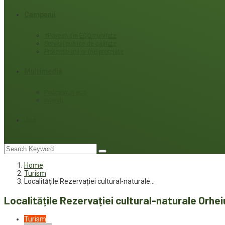
Campanii
#Povești din ECOmunitate
Servicii publice de calitate
Protecție ariilor (ne)protejate
Multimedia
Podcasturi eco
Interviu
Joc
Home
Turism
Localitățile Rezervației cultural-naturale…
Localitățile Rezervației cultural-naturale Orheiu
Turism