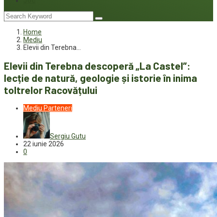
Joc
Home
Mediu
Elevii din Terebna…
Elevii din Terebna descoperă „La Castel”:
lecție de natură, geologie și istorie în inima
toltrelor Racovățului
Mediu
Parteneri
Sergiu Gutu
22 iunie 2026
0