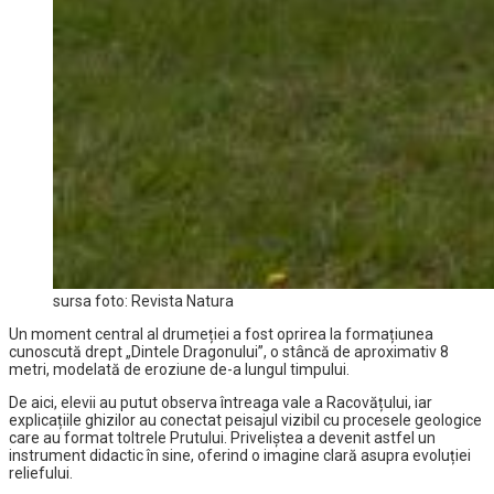
sursa foto: Revista Natura
Un moment central al drumeției a fost oprirea la formațiunea
cunoscută drept „Dintele Dragonului”, o stâncă de aproximativ 8
metri, modelată de eroziune de-a lungul timpului.
De aici, elevii au putut observa întreaga vale a Racovățului, iar
explicațiile ghizilor au conectat peisajul vizibil cu procesele geologice
care au format toltrele Prutului. Priveliștea a devenit astfel un
instrument didactic în sine, oferind o imagine clară asupra evoluției
reliefului.