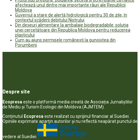
Prutul sub presiune: poluarea, seceta și schimbările climatice
afectează unul dintre mai importante râuri ale Republicii
Moldova
Guvernul a stare de alertă hidrologică pentru 30 de zile, în
contextul scăderii debitului Nistrului
Din deșeuri alimentare la ambalaje biodegradabile: soluția
unei cercetătoare din Republica Moldova pentru reducerea
plasticului
Cum au ajuns permisele românești la gunoiștea din
Porumbeni
Despre site
Ecopresa
este o platformă media creată de Asociația Jurnaliștilor
de Mediu și Turism Ecologic din Moldova (AJMTEM).
Conținutul
Ecopresa
este realizat cu sprijinul financiar al Suediei.
Opiniile exprimate aparţin autorilor şi nu reflectă neapărat punctul de
vedere al Suediei.