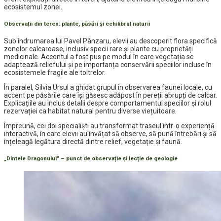
ecosistemul zonei.
Observații din teren: plante, păsări și echilibrul naturii
Sub îndrumarea lui Pavel Pânzaru, elevii au descoperit flora specifică
zonelor calcaroase, inclusiv specii rare și plante cu proprietăți
medicinale. Accentul a fost pus pe modul în care vegetația se
adaptează reliefului și pe importanța conservării speciilor incluse în
ecosistemele fragile ale toltrelor.
În paralel, Silvia Ursul a ghidat grupul în observarea faunei locale, cu
accent pe păsările care își găsesc adăpost în pereții abrupți de calcar.
Explicațiile au inclus detalii despre comportamentul speciilor și rolul
rezervației ca habitat natural pentru diverse viețuitoare.
Împreună, cei doi specialiști au transformat traseul într-o experiență
interactivă, în care elevii au învățat să observe, să pună întrebări și să
înțeleagă legătura directă dintre relief, vegetație și faună.
„Dintele Dragonului” – punct de observație și lecție de geologie