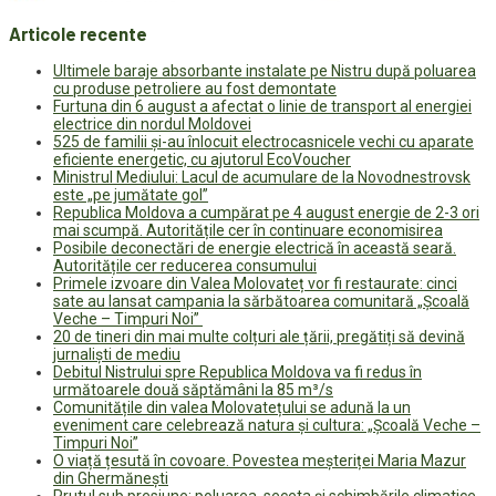
Articole recente
Ultimele baraje absorbante instalate pe Nistru după poluarea
cu produse petroliere au fost demontate
Furtuna din 6 august a afectat o linie de transport al energiei
electrice din nordul Moldovei
525 de familii și-au înlocuit electrocasnicele vechi cu aparate
eficiente energetic, cu ajutorul EcoVoucher
Ministrul Mediului: Lacul de acumulare de la Novodnestrovsk
este „pe jumătate gol”
Republica Moldova a cumpărat pe 4 august energie de 2-3 ori
mai scumpă. Autoritățile cer în continuare economisirea
Posibile deconectări de energie electrică în această seară.
Autoritățile cer reducerea consumului
Primele izvoare din Valea Molovateț vor fi restaurate: cinci
sate au lansat campania la sărbătoarea comunitară „Școală
Veche – Timpuri Noi”
20 de tineri din mai multe colțuri ale țării, pregătiți să devină
jurnaliști de mediu
Debitul Nistrului spre Republica Moldova va fi redus în
următoarele două săptămâni la 85 m³/s
Comunitățile din valea Molovatețului se adună la un
eveniment care celebrează natura și cultura: „Școală Veche –
Timpuri Noi”
O viață țesută în covoare. Povestea meșteriței Maria Mazur
din Ghermănești