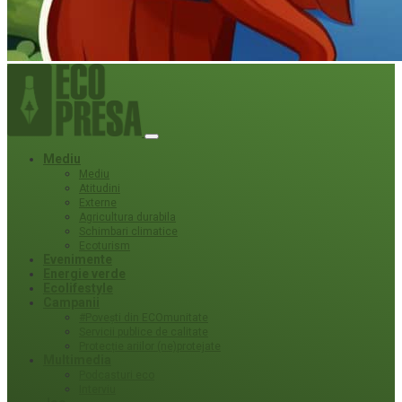
Mediu
Mediu
Atitudini
Externe
Agricultura durabila
Schimbari climatice
Ecoturism
Evenimente
Energie verde
Ecolifestyle
Campanii
#Povești din ECOmunitate
Servicii publice de calitate
Protecție ariilor (ne)protejate
Multimedia
Podcasturi eco
Interviu