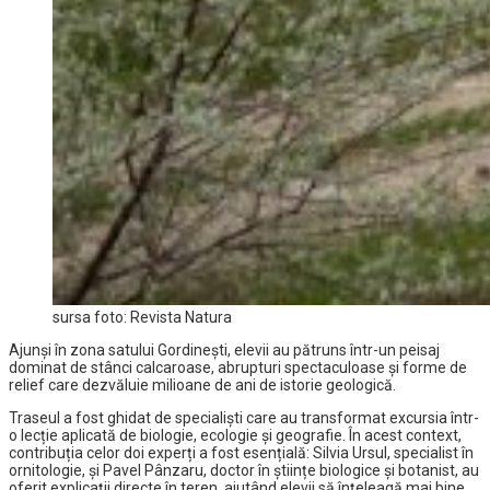
sursa foto: Revista Natura
Ajunși în zona satului Gordinești, elevii au pătruns într-un peisaj
dominat de stânci calcaroase, abrupturi spectaculoase și forme de
relief care dezvăluie milioane de ani de istorie geologică.
Traseul a fost ghidat de specialiști care au transformat excursia într-
o lecție aplicată de biologie, ecologie și geografie. În acest context,
contribuția celor doi experți a fost esențială: Silvia Ursul, specialist în
ornitologie, și Pavel Pânzaru, doctor în științe biologice și botanist, au
oferit explicații directe în teren, ajutând elevii să înțeleagă mai bine