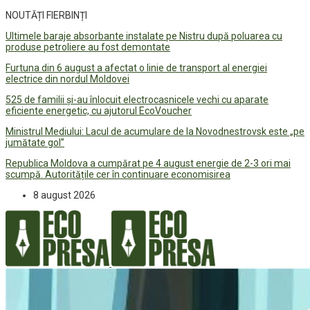
NOUTĂȚI FIERBINȚI
Ultimele baraje absorbante instalate pe Nistru după poluarea cu
produse petroliere au fost demontate
Furtuna din 6 august a afectat o linie de transport al energiei
electrice din nordul Moldovei
525 de familii și-au înlocuit electrocasnicele vechi cu aparate
eficiente energetic, cu ajutorul EcoVoucher
Ministrul Mediului: Lacul de acumulare de la Novodnestrovsk este „pe
jumătate gol”
Republica Moldova a cumpărat pe 4 august energie de 2-3 ori mai
scumpă. Autoritățile cer în continuare economisirea
8 august 2026