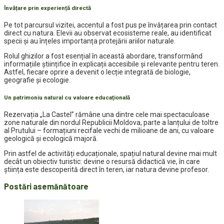
Învățare prin experiență directă
Pe tot parcursul vizitei, accentul a fost pus pe învățarea prin contact
direct cu natura. Elevii au observat ecosisteme reale, au identificat
specii și au înțeles importanța protejării ariilor naturale.
Rolul ghizilor a fost esențial în această abordare, transformând
informațiile științifice în explicații accesibile și relevante pentru teren.
Astfel, fiecare oprire a devenit o lecție integrată de biologie,
geografie și ecologie.
Un patrimoniu natural cu valoare educațională
Rezervația „La Castel” rămâne una dintre cele mai spectaculoase
zone naturale din nordul Republicii Moldova, parte a lanțului de toltre
al Prutului – formațiuni recifale vechi de milioane de ani, cu valoare
geologică și ecologică majoră.
Prin astfel de activități educaționale, spațiul natural devine mai mult
decât un obiectiv turistic: devine o resursă didactică vie, în care
știința este descoperită direct în teren, iar natura devine profesor.
Postări asemănătoare