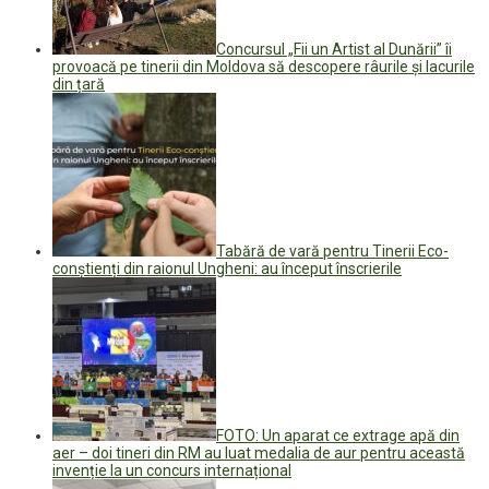
Concursul „Fii un Artist al Dunării” îi
provoacă pe tinerii din Moldova să descopere râurile și lacurile
din țară
Tabără de vară pentru Tinerii Eco-
conștienți din raionul Ungheni: au început înscrierile
FOTO: Un aparat ce extrage apă din
aer – doi tineri din RM au luat medalia de aur pentru această
invenție la un concurs internațional