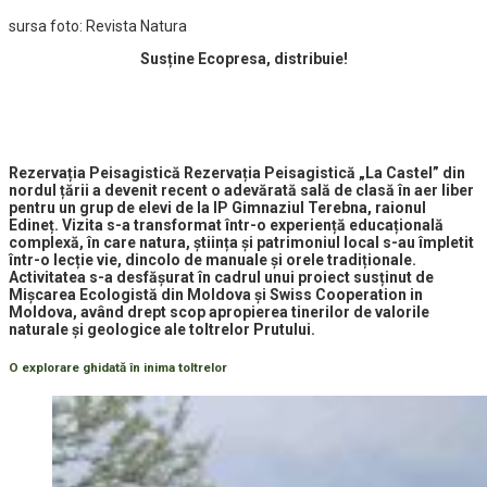
sursa foto: Revista Natura
Susține Ecopresa, distribuie!
Rezervația Peisagistică Rezervația Peisagistică „La Castel” din
nordul țării a devenit recent o adevărată sală de clasă în aer liber
pentru un grup de elevi de la IP Gimnaziul Terebna, raionul
Edineț. Vizita s-a transformat într-o experiență educațională
complexă, în care natura, știința și patrimoniul local s-au împletit
într-o lecție vie, dincolo de manuale și orele tradiționale.
Activitatea s-a desfășurat în cadrul unui proiect susținut de
Mișcarea Ecologistă din Moldova și Swiss Cooperation in
Moldova, având drept scop apropierea tinerilor de valorile
naturale și geologice ale toltrelor Prutului.
O explorare ghidată în inim
a toltrelor