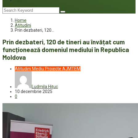
Joc
Home
Atitudini
Prin dezbateri, 120…
Prin dezbateri, 120 de tineri au învățat cum
funcționează domeniul mediului în Republica
Moldova
Atitudini
Mediu
Proiecte AJMTEM
Ludmila Hițuc
10 decembrie 2025
0