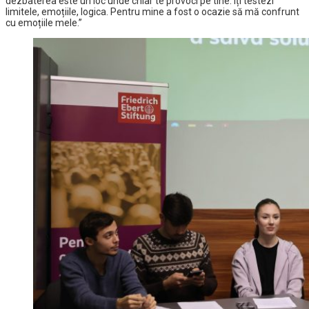
dezbaterea este un loc unde chiar te provoci pe tine: îți testezi
limitele, emoțiile, logica. Pentru mine a fost o ocazie să mă confrunt
cu emoțiile mele.”