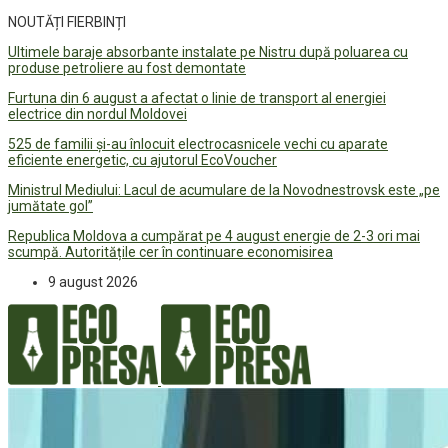
NOUTĂȚI FIERBINȚI
Ultimele baraje absorbante instalate pe Nistru după poluarea cu
produse petroliere au fost demontate
Furtuna din 6 august a afectat o linie de transport al energiei
electrice din nordul Moldovei
525 de familii și-au înlocuit electrocasnicele vechi cu aparate
eficiente energetic, cu ajutorul EcoVoucher
Ministrul Mediului: Lacul de acumulare de la Novodnestrovsk este „pe
jumătate gol”
Republica Moldova a cumpărat pe 4 august energie de 2-3 ori mai
scumpă. Autoritățile cer în continuare economisirea
9 august 2026