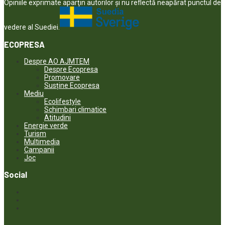
Opiniile exprimate aparţin autorilor şi nu reflectă neapărat punctul de
vedere al Suediei.
ECOPRESA
Despre AO AJMTEM
Despre Ecopresa
Promovare
Susține Ecopresa
Mediu
Ecolifestyle
Schimbari climatice
Atitudini
Energie verde
Turism
Multimedia
Campanii
Joc
Social