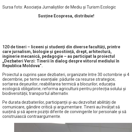
Sursa foto: Asociația Jurnaliștilor de Mediu și Turism Ecologic
Susține Ecopresa, distribuie!
120 de tineri – liceeni și studenți din diverse facultăți, printre
care jurnalism, biologie și geostiință, drept, arhitectură,
inginerie mecanică, pedagogie – au participat la proiectul
„Dezbateri Verzi: Tinerii în dialog despre viitorul mediului în
Republica Moldova”.
Proiectul a cuprins șase dezbateri, organizate între 30 octombrie și 4
decembrie, pe teme esențiale: pădurile ca resurse strategice;
sortarea deșeurilor; reabilitarea termică a blocurilor; educația
ecologică obligatorie; reforma agriculturii pentru protecția solului și
biodiversității; transportul alternativ.
Pe durata dezbaterilor, participanții și-au dezvoltat abilități de
comunicare, gândire critică și argumentare. Tinerii au învățat să
susțină și să apere poziții diferite de convingerile lor personale și să
construiască contraargumente.