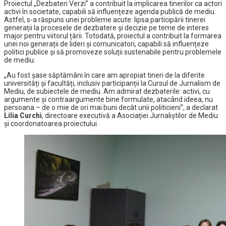
Proiectul „Dezbateri Verzi” a contribuit la implicarea tinerilor ca actori
activi în societate, capabili să influențeze agenda publică de mediu.
Astfel, s-a răspuns unei probleme acute: lipsa participării tinerei
generații la procesele de dezbatere și decizie pe teme de interes
major pentru viitorul țării. Totodată, proiectul a contribuit la formarea
unei noi generații de lideri și comunicatori, capabili să influențeze
politici publice și să promoveze soluții sustenabile pentru problemele
de mediu.
„Au fost șase săptămâni în care am apropiat tineri de la diferite
universități și facultăți, inclusiv participanții la Cursul de Jurnalism de
Mediu, de subiectele de mediu. Am admirat dezbaterile: activi, cu
argumente și contraargumente bine formulate, atacând ideea, nu
persoana – de o mie de ori mai buni decât unii politicieni”, a declarat
Lilia Curchi
, directoare executivă a Asociației Jurnaliștilor de Mediu
și coordonatoarea proiectului.