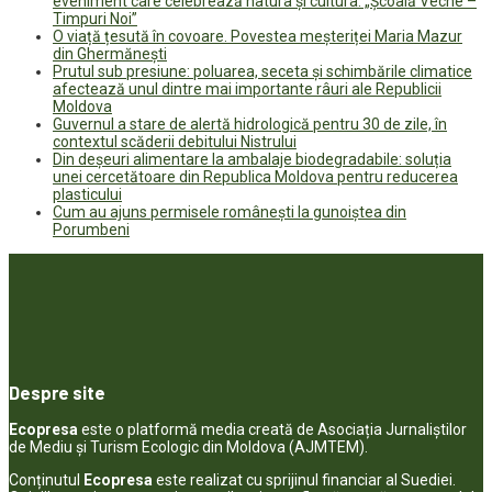
eveniment care celebrează natura și cultura: „Școală Veche –
Timpuri Noi”
O viață țesută în covoare. Povestea meșteriței Maria Mazur
din Ghermănești
Prutul sub presiune: poluarea, seceta și schimbările climatice
afectează unul dintre mai importante râuri ale Republicii
Moldova
Guvernul a stare de alertă hidrologică pentru 30 de zile, în
contextul scăderii debitului Nistrului
Din deșeuri alimentare la ambalaje biodegradabile: soluția
unei cercetătoare din Republica Moldova pentru reducerea
plasticului
Cum au ajuns permisele românești la gunoiștea din
Porumbeni
Despre site
Ecopresa
este o platformă media creată de Asociația Jurnaliștilor
de Mediu și Turism Ecologic din Moldova (AJMTEM).
Conținutul
Ecopresa
este realizat cu sprijinul financiar al Suediei.