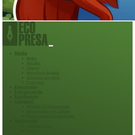
Mediu
Mediu
Atitudini
Externe
Agricultura durabila
Schimbari climatice
Ecoturism
Evenimente
Energie verde
Ecolifestyle
Campanii
#Povești din ECOmunitate
Servicii publice de calitate
Protecție ariilor (ne)protejate
Multimedia
Podcasturi eco
Interviu