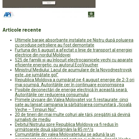
Articole recente
Ultimele baraje absorbante instalate pe Nistru după poluarea
cu produse petroliere au fost demontate
Furtuna din 6 august a afectat o linie de transport al energiei
electrice din nordul Moldovei
525 de familii și-au înlocuit electrocasnicele vechi cu aparate
eficiente energetic, cu ajutorul EcoVoucher
Ministrul Mediului: Lacul de acumulare de la Novodnestrovsk
este „pe jumătate gol”
Republica Moldova a cumpărat pe 4 august energie de 2-3 ori
mai scumpă. Autoritățile cer în continuare economisirea
Posibile deconectări de energie electrică în această seară.
Autoritățile cer reducerea consumului
Primele izvoare din Valea Molovateț vor fi restaurate: cinci
sate au lansat campania la sărbătoarea comunitară „Școală
Veche – Timpuri Noi”
20 de tineri din mai multe colțuri ale țării, pregătiți să devină
jurnaliști de mediu
Debitul Nistrului spre Republica Moldova va fi redus în
următoarele două săptămâni la 85 m³/s
Comunitățile din valea Molovatețului se adună la un