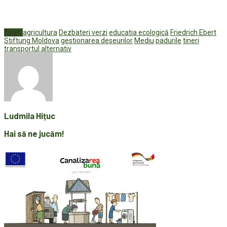
Tags:
agricultura
Dezbateri verzi
educatia ecologică
Friedrich Ebert
Stiftung Moldova
gestionarea deseurilor
Mediu
padurile
tineri
transportul alternativ
Ludmila Hițuc
Hai să ne jucăm!