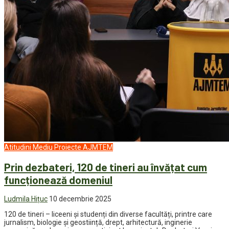
Atitudini
Mediu
Proiecte AJMTEM
Prin dezbateri, 120 de tineri au învățat cum
funcționează domeniul
Ludmila Hițuc
10 decembrie 2025
120 de tineri – liceeni și studenți din diverse facultăți, printre care
jurnalism, biologie și geostiință, drept, arhitectură, inginerie