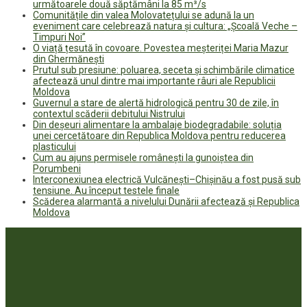
următoarele două săptămâni la 85 m³/s
Comunitățile din valea Molovatețului se adună la un
eveniment care celebrează natura și cultura: „Școală Veche –
Timpuri Noi”
O viață țesută în covoare. Povestea meșteriței Maria Mazur
din Ghermănești
Prutul sub presiune: poluarea, seceta și schimbările climatice
afectează unul dintre mai importante râuri ale Republicii
Moldova
Guvernul a stare de alertă hidrologică pentru 30 de zile, în
contextul scăderii debitului Nistrului
Din deșeuri alimentare la ambalaje biodegradabile: soluția
unei cercetătoare din Republica Moldova pentru reducerea
plasticului
Cum au ajuns permisele românești la gunoiștea din
Porumbeni
Interconexiunea electrică Vulcănești–Chișinău a fost pusă sub
tensiune. Au început testele finale
Scăderea alarmantă a nivelului Dunării afectează și Republica
Moldova