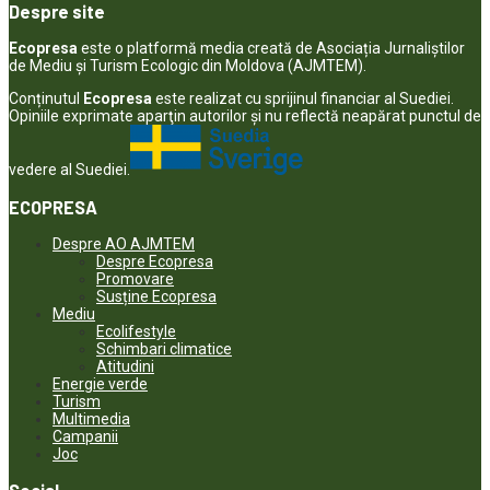
Despre site
Ecopresa
este o platformă media creată de Asociația Jurnaliștilor
de Mediu și Turism Ecologic din Moldova (AJMTEM).
Conținutul
Ecopresa
este realizat cu sprijinul financiar al Suediei.
Opiniile exprimate aparţin autorilor şi nu reflectă neapărat punctul de
vedere al Suediei.
ECOPRESA
Despre AO AJMTEM
Despre Ecopresa
Promovare
Susține Ecopresa
Mediu
Ecolifestyle
Schimbari climatice
Atitudini
Energie verde
Turism
Multimedia
Campanii
Joc