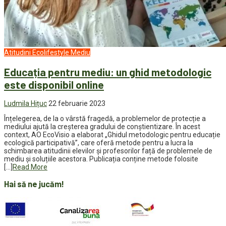
Atitudini
Ecolifestyle
Mediu
Educația pentru mediu: un ghid metodologic
este disponibil online
Ludmila Hițuc
22 februarie 2023
Înțelegerea, de la o vârstă fragedă, a problemelor de protecție a
mediului ajută la creșterea gradului de conștientizare. În acest
context, AO EcoVisio a elaborat „Ghidul metodologic pentru educație
ecologică participativă”, care oferă metode pentru a lucra la
schimbarea atitudinii elevilor și profesorilor față de problemele de
mediu și soluțiile acestora. Publicația conține metode folosite
[…]
Read More
Hai să ne jucăm!