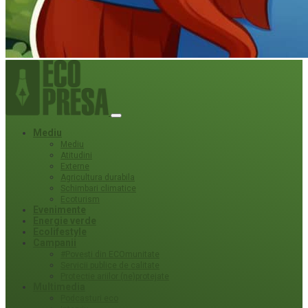
Mediu
Mediu
Atitudini
Externe
Agricultura durabila
Schimbari climatice
Ecoturism
Evenimente
Energie verde
Ecolifestyle
Campanii
#Povești din ECOmunitate
Servicii publice de calitate
Protecție ariilor (ne)protejate
Multimedia
Podcasturi eco