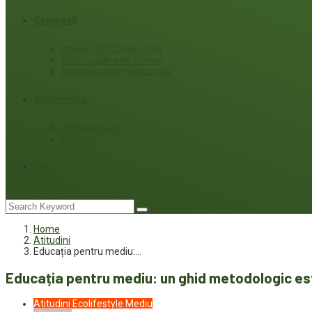
Campanii
#Povești din ECOmunitate
Servicii publice de calitate
Protecție ariilor (ne)protejate
Multimedia
Podcasturi eco
Interviu
Joc
Home
Atitudini
Educația pentru mediu:…
Educația pentru mediu: un ghid metodologic est
Atitudini
Ecolifestyle
Mediu