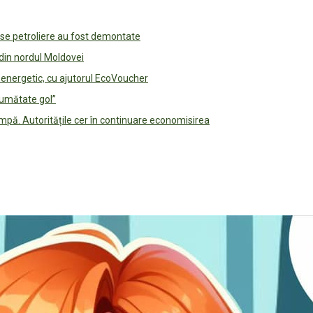
use petroliere au fost demontate
 din nordul Moldovei
e energetic, cu ajutorul EcoVoucher
jumătate gol”
pă. Autoritățile cer în continuare economisirea