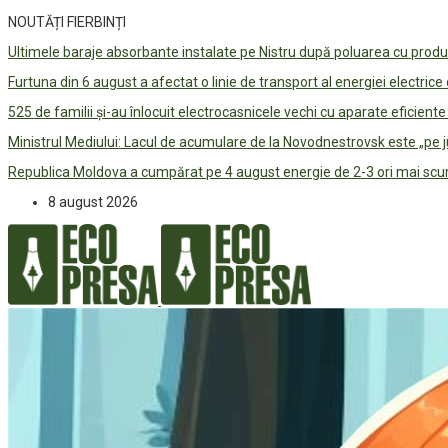
NOUTĂȚI FIERBINȚI
Ultimele baraje absorbante instalate pe Nistru după poluarea cu prod
Furtuna din 6 august a afectat o linie de transport al energiei electrice
525 de familii și-au înlocuit electrocasnicele vechi cu aparate eficient
Ministrul Mediului: Lacul de acumulare de la Novodnestrovsk este „pe 
Republica Moldova a cumpărat pe 4 august energie de 2-3 ori mai scum
8 august 2026