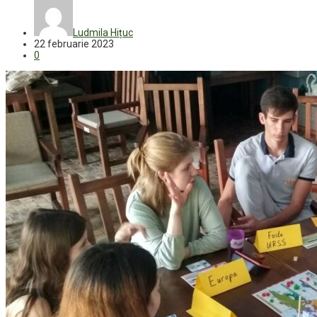
Ludmila Hițuc
22 februarie 2023
0