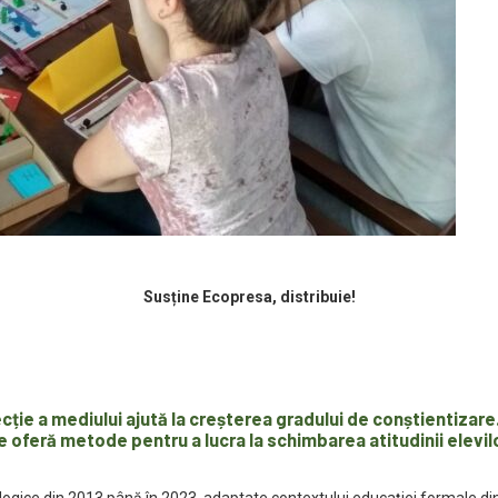
Susține Ecopresa, distribuie!
cție a mediului ajută la creșterea gradului de conștientizare
oferă metode pentru a lucra la schimbarea atitudinii elevilor
cologice din 2013 până în 2023, adaptate contextului educației formale d