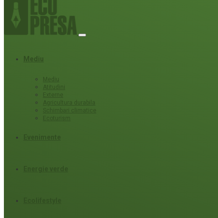
Mediu
Mediu
Atitudini
Externe
Agricultura durabila
Schimbari climatice
Ecoturism
Evenimente
Energie verde
Ecolifestyle