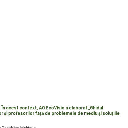
. În acest context, AO EcoVisio a elaborat
„Ghidul
 și profesorilor față de problemele de mediu și soluțiile
in Republica Moldova.