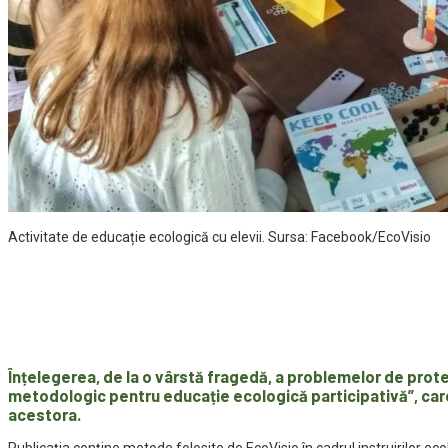
Activitate de educație ecologică cu elevii. Sursa: Facebook/EcoVisio
Înțelegerea, de la o vârstă fragedă, a problemelor de prote
metodologic pentru educație ecologică participativă”, care 
acestora.
Publicația conține metode folosite de EcoVisio în cadrul instruirilor e