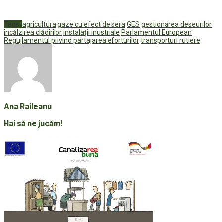
Tags:
agricultura
gaze cu efect de sera
GES
gestionarea deseurilor
încălzirea clădirilor
instalații inustriale
Parlamentul European
Regujlamentul privind partajarea eforturilor
transporturi rutiere
Ana Raileanu
Hai să ne jucăm!