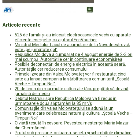
Articole recente
525 de familii și-au înlocuit electrocasnicele vechi cu aparate
eficiente energetic, cu ajutorul EcoVoucher
Ministrul Mediului: Lacul de acumulare de la Novodnestrovsk
este „pe jumătate gol”
Republica Moldova a cumpărat pe 4 august energie de 2-3 ori
mai scumpă. Autoritățile cer în continuare economisirea
Posibile deconectări de energie electrică în această seară.
Autoritățile cer reducerea consumului
Primele izvoare din Valea Molovateț vor fi restaurate: cinci
sate au lansat campania la sărbătoarea comunitară „Școală
Veche – Timpuri Noi”
20 de tineri din mai multe colțuri ale țării, pregătiți să devină
jurnaliști de mediu
Debitul Nistrului spre Republica Moldova va fi redus în
următoarele două săptămâni la 85 m³/s
Comunitățile din valea Molovatețului se adună la un
eveniment care celebrează natura și cultura: „Școală Veche –
Timpuri Noi”
O viață țesută în covoare. Povestea meșteriței Maria Mazur
din Ghermănești
Prutul sub presiune: poluarea, seceta și schimbările climatice