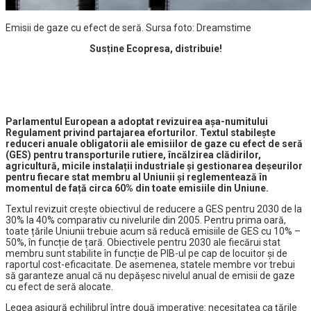
Emisii de gaze cu efect de seră. Sursa foto: Dreamstime
Susține Ecopresa, distribuie!
Parlamentul European a adoptat revizuirea așa-numitului
Regulament privind partajarea eforturilor. Textul stabilește
reduceri anuale obligatorii ale emisiilor de gaze cu efect de seră
(GES) pentru transporturile rutiere, încălzirea clădirilor,
agricultură, micile instalații industriale și gestionarea deșeurilor
pentru fiecare stat membru al Uniunii și reglementează în
momentul de față circa 60% din toate emisiile din Uniune.
Textul revizuit crește obiectivul de reducere a GES pentru 2030 de la
30% la 40% comparativ cu nivelurile din 2005. Pentru prima oară,
toate țările Uniunii trebuie acum să reducă emisiile de GES cu 10% –
50%, în funcție de țară. Obiectivele pentru 2030 ale fiecărui stat
membru sunt stabilite în funcție de PIB-ul pe cap de locuitor și de
raportul cost-eficacitate. De asemenea, statele membre vor trebui
să garanteze anual că nu depășesc nivelul anual de emisii de gaze
cu efect de seră alocate.
Legea asigură echilibrul între două imperative: necesitatea ca țările