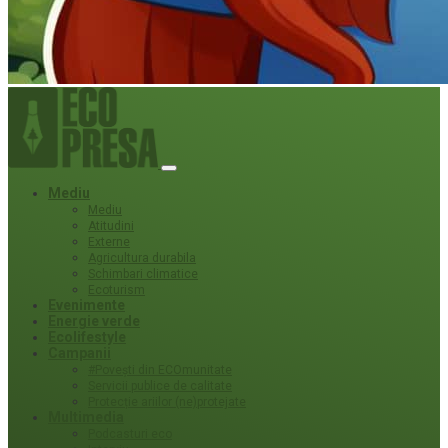
Mediu
Mediu
Atitudini
Externe
Agricultura durabila
Schimbari climatice
Ecoturism
Evenimente
Energie verde
Ecolifestyle
Campanii
#Povești din ECOmunitate
Servicii publice de calitate
Protecție ariilor (ne)protejate
Multimedia
Podcasturi eco