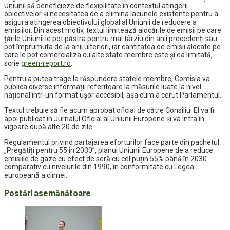
Uniunii să beneficieze de flexibilitate în contextul atingerii
obiectivelor și necesitatea de a elimina lacunele existente pentru a
asigura atingerea obiectivului global al Uniunii de reducere a
emisiilor. Din acest motiv, textul limitează alocările de emisii pe care
țările Uniunii le pot păstra pentru mai târziu din anii precedenți sau
pot împrumuta de la anii ulteriori, iar cantitatea de emisii alocate pe
care le pot comercializa cu alte state membre este și ea limitată,
scrie
green-report.ro
.
Pentru a putea trage la răspundere statele membre, Comisia va
publica diverse informații referitoare la măsurile luate la nivel
național într-un format ușor accesibil, așa cum a cerut Parlamentul.
Textul trebuie să fie acum aprobat oficial de către Consiliu. El va fi
apoi publicat în Jurnalul Oficial al Uniunii Europene și va intra în
vigoare după alte 20 de zile.
Regulamentul privind partajarea eforturilor face parte din pachetul
„Pregătiți pentru 55 în 2030”, planul Uniunii Europene de a reduce
emisiile de gaze cu efect de seră cu cel puțin 55% până în 2030
comparativ cu nivelurile din 1990, în conformitate cu Legea
europeană a climei.
Postări asemănătoare