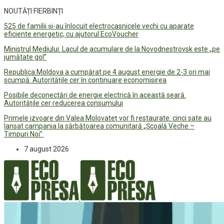
NOUTĂȚI FIERBINȚI
525 de familii și-au înlocuit electrocasnicele vechi cu aparate
eficiente energetic, cu ajutorul EcoVoucher
Ministrul Mediului: Lacul de acumulare de la Novodnestrovsk este „pe
jumătate gol”
Republica Moldova a cumpărat pe 4 august energie de 2-3 ori mai
scumpă. Autoritățile cer în continuare economisirea
Posibile deconectări de energie electrică în această seară.
Autoritățile cer reducerea consumului
Primele izvoare din Valea Molovateț vor fi restaurate: cinci sate au
lansat campania la sărbătoarea comunitară „Școală Veche –
Timpuri Noi”
7 august 2026