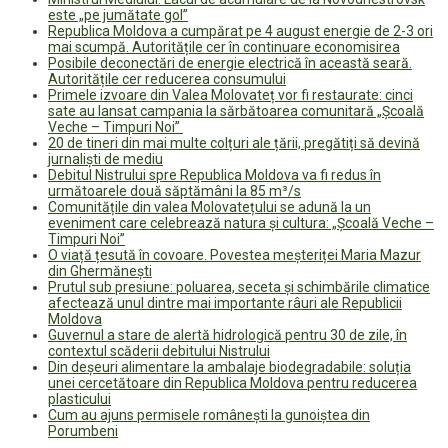
este „pe jumătate gol”
Republica Moldova a cumpărat pe 4 august energie de 2-3 ori
mai scumpă. Autoritățile cer în continuare economisirea
Posibile deconectări de energie electrică în această seară.
Autoritățile cer reducerea consumului
Primele izvoare din Valea Molovateț vor fi restaurate: cinci
sate au lansat campania la sărbătoarea comunitară „Școală
Veche – Timpuri Noi”
20 de tineri din mai multe colțuri ale țării, pregătiți să devină
jurnaliști de mediu
Debitul Nistrului spre Republica Moldova va fi redus în
următoarele două săptămâni la 85 m³/s
Comunitățile din valea Molovatețului se adună la un
eveniment care celebrează natura și cultura: „Școală Veche –
Timpuri Noi”
O viață țesută în covoare. Povestea meșteriței Maria Mazur
din Ghermănești
Prutul sub presiune: poluarea, seceta și schimbările climatice
afectează unul dintre mai importante râuri ale Republicii
Moldova
Guvernul a stare de alertă hidrologică pentru 30 de zile, în
contextul scăderii debitului Nistrului
Din deșeuri alimentare la ambalaje biodegradabile: soluția
unei cercetătoare din Republica Moldova pentru reducerea
plasticului
Cum au ajuns permisele românești la gunoiștea din
Porumbeni