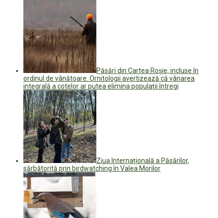
Păsări din Cartea Roșie, incluse în
ordinul de vânătoare. Ornitologii avertizează că vânarea
integrală a cotelor ar putea elimina populații întregi
Ziua Internațională a Păsărilor,
sărbătorită prin birdwatching în Valea Morilor