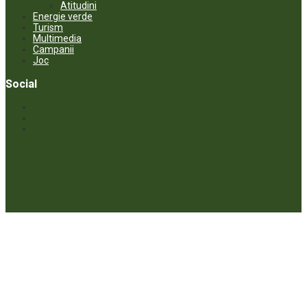
Atitudini
Energie verde
Turism
Multimedia
Campanii
Joc
Social
© ECOPRESA. All rights reserved *** Preluarea textelor care aparțin
www.ecopresa.md poate fi făcută doar cu indicarea sursei și link
activ către subiectul preluat.