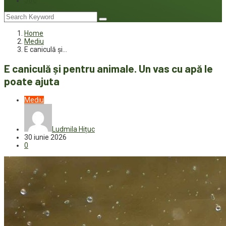
Joc
Home
Mediu
E caniculă și…
E caniculă și pentru animale. Un vas cu apă le
poate ajuta
Mediu
Ludmila Hițuc
30 iunie 2026
0