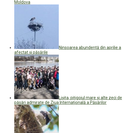
Moldova
Ninsoarea abundentă din aprilie a
afectat și păsările
Lișița, pițigoiul mare și alte zeci de
păsări admirate de Ziua Internațională a Păsărilor