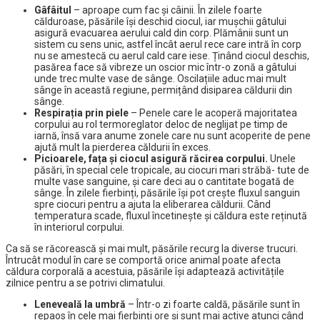
Gâfâitul
– aproape cum fac și câinii. În zilele foarte
călduroase, păsările își deschid ciocul, iar mușchii gâtului
asigură evacuarea aerului cald din corp. Plămânii sunt un
sistem cu sens unic, astfel încât aerul rece care intră în corp
nu se amestecă cu aerul cald care iese. Ținând ciocul deschis,
pasărea face să vibreze un oscior mic într-o zonă a gâtului
unde trec multe vase de sânge. Oscilațiile aduc mai mult
sânge în această regiune, permițând disiparea căldurii din
sânge.
Respirația prin piele
– Penele care le acoperă majoritatea
corpului au rol termoreglator deloc de neglijat pe timp de
iarnă, însă vara anume zonele care nu sunt acoperite de pene
ajută mult la pierderea căldurii în exces.
Picioarele, fața și ciocul asigură răcirea corpului.
Unele
păsări, în special cele tropicale, au ciocuri mari străbă- tute de
multe vase sanguine, și care deci au o cantitate bogată de
sânge. În zilele fierbinți, păsările își pot crește fluxul sanguin
spre ciocuri pentru a ajuta la eliberarea căldurii. Când
temperatura scade, fluxul încetinește și căldura este reținută
în interiorul corpului.
Ca să se răcorească și mai mult, păsările recurg la diverse trucuri.
Întrucât modul în care se comportă orice animal poate afecta
căldura corporală a acestuia, păsările își adaptează activitățile
zilnice pentru a se potrivi climatului.
Leneveală la umbră
– Într-o zi foarte caldă, păsările sunt în
repaos în cele mai fierbinți ore și sunt mai active atunci când