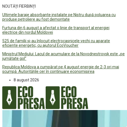
NOUTĂȚI FIERBINȚI
Ultimele baraje absorbante instalate pe Nistru după poluarea cu
produse petroliere au fost demontate
Furtuna din 6 august a afectat o linie de transport al energiei
electrice din nordul Moldovei
525 de familii și-au înlocuit electrocasnicele vechi cu aparate
eficiente energetic, cu ajutorul EcoVoucher
Ministrul Mediului: Lacul de acumulare de la Novodnestrovsk este „pe
jumătate gol”
Republica Moldova a cumpărat pe 4 august energie de 2-3 ori mai
scumpă. Autoritățile cer în continuare economisirea
8 august 2026