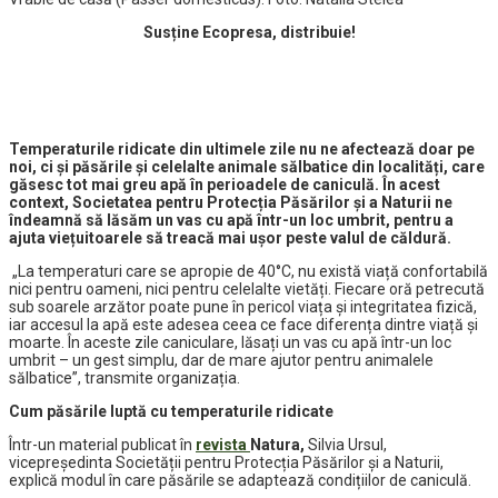
Susține Ecopresa, distribuie!
Temperaturile ridicate din ultimele zile nu ne afectează doar pe
noi, ci și păsările și celelalte animale sălbatice din localități, care
găsesc tot mai greu apă în perioadele de caniculă. În acest
context, Societatea pentru Protecția Păsărilor și a Naturii ne
îndeamnă să lăsăm un vas cu apă într-un loc umbrit, pentru a
ajuta viețuitoarele să treacă mai ușor peste valul de căldură.
„La temperaturi care se apropie de 40°C, nu există viață confortabilă
nici pentru oameni, nici pentru celelalte vietăți. Fiecare oră petrecută
sub soarele arzător poate pune în pericol viața și integritatea fizică,
iar accesul la apă este adesea ceea ce face diferența dintre viață și
moarte. În aceste zile caniculare, lăsați un vas cu apă într-un loc
umbrit – un gest simplu, dar de mare ajutor pentru animalele
sălbatice”, transmite organizația.
Cum păsările luptă cu temperaturile ridicate
Într-un material publicat în
revista
Natura
,
Silvia Ursul,
vicepreședinta Societății pentru Protecția Păsărilor și a Naturii,
explică modul în care păsările se adaptează condițiilor de caniculă.