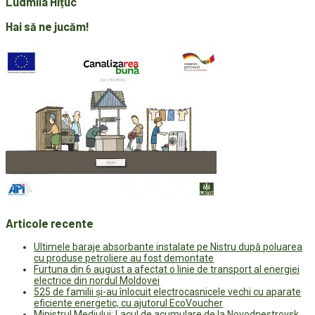
Ludmila Hițuc
Hai să ne jucăm!
Articole recente
Ultimele baraje absorbante instalate pe Nistru după poluarea
cu produse petroliere au fost demontate
Furtuna din 6 august a afectat o linie de transport al energiei
electrice din nordul Moldovei
525 de familii și-au înlocuit electrocasnicele vechi cu aparate
eficiente energetic, cu ajutorul EcoVoucher
Ministrul Mediului: Lacul de acumulare de la Novodnestrovsk