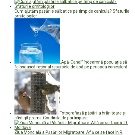
Cum ajutăm păsările sălbatice pe timp de caniculă? Sfaturile
ornitologilor
„Apă-Canal” îndeamnă populația să
folosească rațional resursele de apă pe perioada caniculară
Fotografiază păsări la hrănitoare și
câștigă premii. Condițiile de participare
Ziua Mondială a Păsărilor Migratoare. Află ce se face în R.