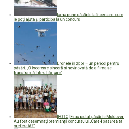
Iarna pune păsările la încercare: cum
le poți ajuta și participa la un concurs
Dronele în zbor – un pericol pentru
păsări. „O încercare sinceră și nevinovată de a filma se
transformă într-o hărțuire”
[FOTO] Ei au pictat păsările Moldovei.
Au fost desemnați premianții concursului „Care-i pasărea ta
preferată?”