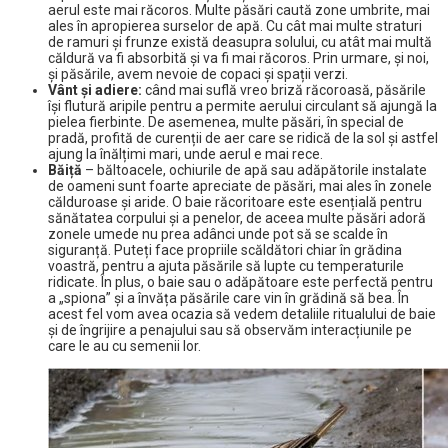
aerul este mai răcoros. Multe păsări caută zone umbrite, mai
ales în apropierea surselor de apă. Cu cât mai multe straturi
de ramuri și frunze există deasupra solului, cu atât mai multă
căldură va fi absorbită și va fi mai răcoros. Prin urmare, și noi,
și păsările, avem nevoie de copaci și spații verzi.
Vânt și adiere:
când mai suflă vreo briză răcoroasă, păsările
își flutură aripile pentru a permite aerului circulant să ajungă la
pielea fierbinte. De asemenea, multe păsări, în special de
pradă, profită de curenții de aer care se ridică de la sol și astfel
ajung la înălțimi mari, unde aerul e mai rece.
Băiță
– băltoacele, ochiurile de apă sau adăpătorile instalate
de oameni sunt foarte apreciate de păsări, mai ales în zonele
călduroase și aride. O baie răcoritoare este esențială pentru
sănătatea corpului și a penelor, de aceea multe păsări adoră
zonele umede nu prea adânci unde pot să se scalde în
siguranță. Puteți face propriile scăldători chiar în grădina
voastră, pentru a ajuta păsările să lupte cu temperaturile
ridicate. În plus, o baie sau o adăpătoare este perfectă pentru
a „spiona” și a învăța păsările care vin în grădină să bea. În
acest fel vom avea ocazia să vedem detaliile ritualului de baie
și de îngrijire a penajului sau să observăm interacțiunile pe
care le au cu semenii lor.