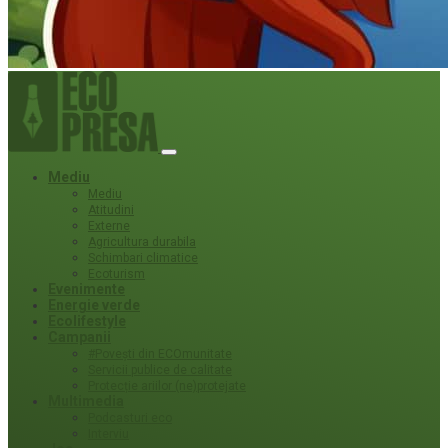
Mediu
Mediu
Atitudini
Externe
Agricultura durabila
Schimbari climatice
Ecoturism
Evenimente
Energie verde
Ecolifestyle
Campanii
#Povești din ECOmunitate
Servicii publice de calitate
Protecție ariilor (ne)protejate
Multimedia
Podcasturi eco
Interviu