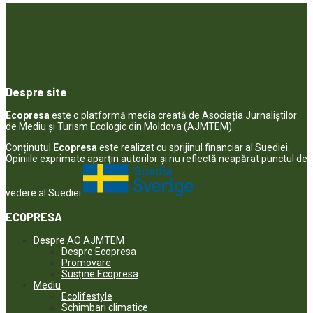
Despre site
Ecopresa
este o platformă media creată de Asociația Jurnaliștilor
de Mediu și Turism Ecologic din Moldova (AJMTEM).
Conținutul
Ecopresa
este realizat cu sprijinul financiar al Suediei.
Opiniile exprimate aparţin autorilor şi nu reflectă neapărat punctul de
vedere al Suediei.
ECOPRESA
Despre AO AJMTEM
Despre Ecopresa
Promovare
Susține Ecopresa
Mediu
Ecolifestyle
Schimbari climatice