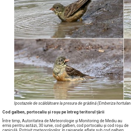
Ipostazele de scăldătoare la presura de grădină (Emberiza hortulana)
Cod galben, portocaliu și roșu pe întreg teritorul țării
Între timp, Autoritatea de Meteorologie și Monitoring de Mediu au
emis pentru astăzi, 30 iunie, cod galben, cod portocaliu și cod roșu de
caniculă. Potrivit meteorologilor, în raioanele aflate sub cod galben