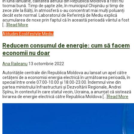
În luna ianuarie, calitatea aerului din Republica Moldova a fost nu
tocmai bună. Timp de șapte zile, în municipiul Chișinău și timp de
zece zile la Bălți, în atmosferă s-au concentrat mai mulți poluanți
decât este normal. Laboratorul de Referință de Mediu explică
acumularea de noxe prin faptul că în această perioadă vântul a fost
[…]
Read More
Atitudini
Ecolifestyle
Mediu
Reducem consumul de energie: cum să facem
economii nu doar
Ana Raileanu
13 octombrie 2022
Autoritățile centrale din Republica Moldova au lansat un apel către
cetățeni de a economisi energia electrică în următoarea perioadă, în
special între orele 07.00-10.00 și 18.00-23.00. Îndemnul vine din
partea ministrului Infrastructurii și Dezvoltării Regionale, Andrei
Spînu, în contextul în care statul vecin, Ucraina, a anunțat că sistează
livrarea de energie electrică către Republica Moldova […]
Read More