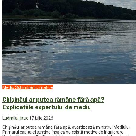
Mediu
Schimbari climatice
Chișinăul ar putea rămâne fără apă?
Explicațiile expertului de mediu
Ludmila Hițuc
17 iulie 2026
Chișinăul ar putea rămâne fără apă, avertizează ministrul Mediului.
Primarul capitalei susține însă că nu există motive de îngrijorare.