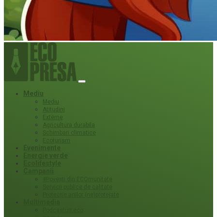
Mediu
Mediu
Atitudini
Externe
Agricultura durabila
Schimbari climatice
Ecoturism
Evenimente
Energie verde
Ecolifestyle
Campanii
#Povești din ECOmunitate
Servicii publice de calitate
Protecție ariilor (ne)protejate
Multimedia
Podcasturi eco