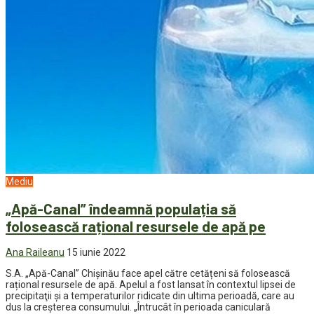
Mediu
„Apă-Canal” îndeamnă populația să
folosească rațional resursele de apă pe
Ana Raileanu
15 iunie 2022
S.A. „Apă-Canal” Chișinău face apel către cetățeni să folosească
rațional resursele de apă. Apelul a fost lansat în contextul lipsei de
precipitaţii şi a temperaturilor ridicate din ultima perioadă, care au
dus la creşterea consumului. „Întrucât în perioada caniculară