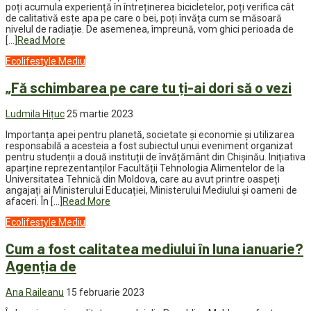
poți acumula experiență în întreținerea bicicletelor, poți verifica cât
de calitativă este apa pe care o bei, poți învăța cum se măsoară
nivelul de radiație. De asemenea, împreună, vom ghici perioada de
[…]
Read More
Ecolifestyle
Mediu
„Fă schimbarea pe care tu ți-ai dori să o vezi
Ludmila Hițuc
25 martie 2023
Importanța apei pentru planetă, societate și economie și utilizarea
responsabilă a acesteia a fost subiectul unui eveniment organizat
pentru studenții a două instituții de învățământ din Chișinău. Inițiativa
aparține reprezentanților Facultății Tehnologia Alimentelor de la
Universitatea Tehnică din Moldova, care au avut printre oaspeți
angajați ai Ministerului Educației, Ministerului Mediului și oameni de
afaceri. În […]
Read More
Ecolifestyle
Mediu
Cum a fost calitatea mediului în luna ianuarie?
Agenția de
Ana Raileanu
15 februarie 2023