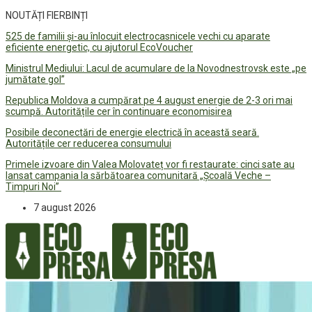
NOUTĂȚI FIERBINȚI
525 de familii și-au înlocuit electrocasnicele vechi cu aparate
eficiente energetic, cu ajutorul EcoVoucher
Ministrul Mediului: Lacul de acumulare de la Novodnestrovsk este „pe
jumătate gol”
Republica Moldova a cumpărat pe 4 august energie de 2-3 ori mai
scumpă. Autoritățile cer în continuare economisirea
Posibile deconectări de energie electrică în această seară.
Autoritățile cer reducerea consumului
Primele izvoare din Valea Molovateț vor fi restaurate: cinci sate au
lansat campania la sărbătoarea comunitară „Școală Veche –
Timpuri Noi”
7 august 2026