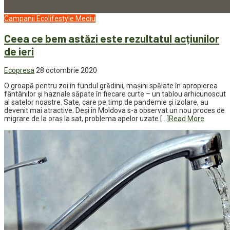
Campanii
Ecolifestyle
Mediu
Ceea ce bem astăzi este rezultatul acțiunilor
de ieri
Ecopresa
28 octombrie 2020
O groapă pentru zoi în fundul grădinii, mașini spălate în apropierea
fântânilor și haznale săpate în fiecare curte – un tablou arhicunoscut
al satelor noastre. Sate, care pe timp de pandemie și izolare, au
devenit mai atractive. Deși în Moldova s-a observat un nou proces de
migrare de la oraș la sat, problema apelor uzate […]
Read More