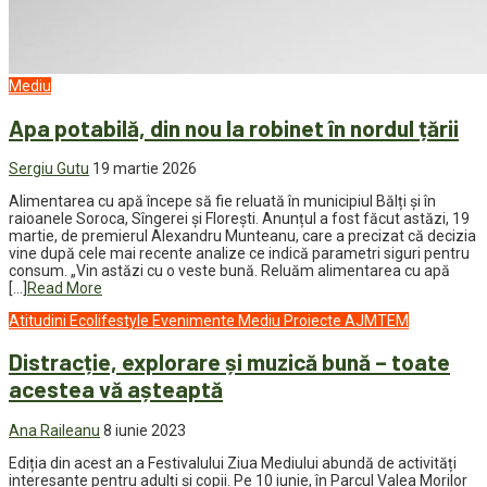
Mediu
Apa potabilă, din nou la robinet în nordul țării
Sergiu Gutu
19 martie 2026
Alimentarea cu apă începe să fie reluată în municipiul Bălți și în
raioanele Soroca, Sîngerei și Florești. Anunțul a fost făcut astăzi, 19
martie, de premierul Alexandru Munteanu, care a precizat că decizia
vine după cele mai recente analize ce indică parametri siguri pentru
consum. „Vin astăzi cu o veste bună. Reluăm alimentarea cu apă
[…]
Read More
Atitudini
Ecolifestyle
Evenimente
Mediu
Proiecte AJMTEM
Distracție, explorare și muzică bună – toate
acestea vă așteaptă
Ana Raileanu
8 iunie 2023
Ediția din acest an a Festivalului Ziua Mediului abundă de activități
interesante pentru adulți și copii. Pe 10 iunie, în Parcul Valea Morilor