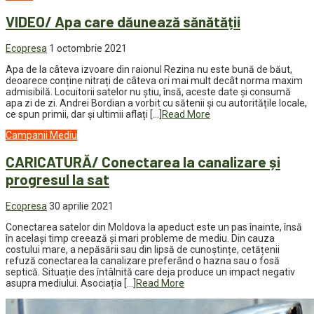
VIDEO/ Apa care dăunează sănătății
Ecopresa
1 octombrie 2021
Apa de la câteva izvoare din raionul Rezina nu este bună de băut,
deoarece conține nitrați de câteva ori mai mult decât norma maxim
admisibilă. Locuitorii satelor nu știu, însă, aceste date și consumă
apa zi de zi. Andrei Bordian a vorbit cu sătenii și cu autoritățile locale,
ce spun primii, dar și ultimii aflați […]
Read More
Campanii
Mediu
CARICATURĂ/ Conectarea la canalizare și
progresul la sat
Ecopresa
30 aprilie 2021
Conectarea satelor din Moldova la apeduct este un pas înainte, însă
în același timp creează și mari probleme de mediu. Din cauza
costului mare, a nepăsării sau din lipsă de cunoștințe, cetățenii
refuză conectarea la canalizare preferând o hazna sau o fosă
septică. Situație des întâlnită care deja produce un impact negativ
asupra mediului. Asociația […]
Read More