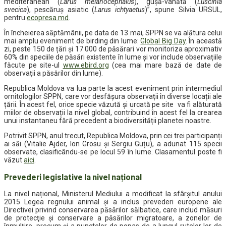
mediteranean (
Larus melanocephalus
), gușă-vânătă (
Luscinia
svecica
), pescăruș asiatic (
Larus ichtyaetus
)”, spune Silvia URSUL,
pentru
ecopresa.md
.
În încheierea săptămânii, pe data de 13 mai, SPPN se va alătura celui
mai amplu eveniment de birding din lume:
Global Big Day
. În această
zi, peste 150 de țări și 17 000 de păsărari vor monitoriza aproximativ
60% din speciile de păsări existente în lume și vor include observațiile
făcute pe site-ul
www.ebird.org
(cea mai mare bază de date de
observații a păsărilor din lume).
Republica Moldova va lua parte la acest eveniment prin intermediul
ornitologilor SPPN, care vor desfășura observații în diverse locații ale
țării. În acest fel, orice specie văzută și urcată pe site va fi alăturată
miilor de observații la nivel global, contribuind în acest fel la crearea
unui instantaneu fără precedent a biodiversității planetei noastre.
Potrivit SPPN, anul trecut, Republica Moldova, prin cei trei participanți
ai săi (Vitalie Ajder, Ion Grosu și Sergiu Guțu), a adunat 115 specii
observate, clasificându-se pe locul 59 în lume. Clasamentul poste fi
văzut
aici
.
Prevederi legislative la nivel național
La nivel național, Ministerul Mediului a modificat la sfârșitul anului
2015 Legea regnului animal și a inclus prevederi europene ale
Directivei privind conservarea păsărilor sălbatice, care includ măsuri
de protecţie şi conservare a păsărilor migratoare, a zonelor de