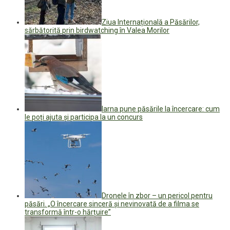
Ziua Internațională a Păsărilor,
sărbătorită prin birdwatching în Valea Morilor
Iarna pune păsările la încercare: cum
le poți ajuta și participa la un concurs
Dronele în zbor – un pericol pentru
păsări. „O încercare sinceră și nevinovată de a filma se
transformă într-o hărțuire”