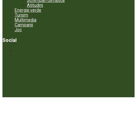
Schimbari climatice
Atitudini
Energie verde
Turism
Multimedia
Campanii
Joc
Social
© ECOPRESA. All rights reserved *** Preluarea textelor care aparțin
www.ecopresa.md poate fi făcută doar cu indicarea sursei și link
activ către subiectul preluat.