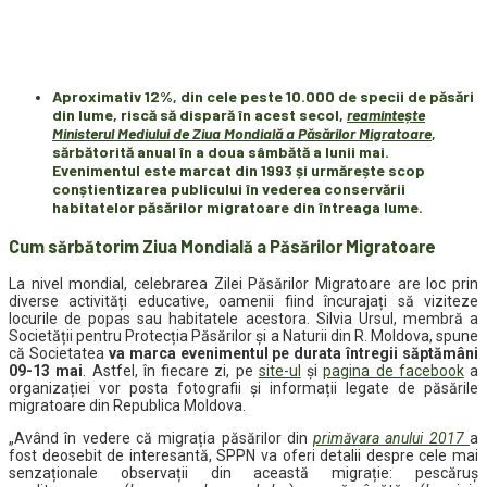
Aproximativ 12%, din cele peste 10.000 de specii de păsări
din lume, riscă să dispară în acest secol,
reamintește
Ministerul Mediului de Ziua Mondială a Păsărilor Migratoare
,
sărbătorită anual în a doua sâmbătă a lunii mai.
Evenimentul este marcat din 1993 și urmărește scop
conștientizarea publicului în vederea conservării
habitatelor păsărilor migratoare din întreaga lume.
Cum sărbătorim Ziua Mondială a Păsărilor Migratoare
La nivel mondial, celebrarea Zilei Păsărilor Migratoare are loc prin
diverse activități educative, oamenii fiind încurajați să viziteze
locurile de popas sau habitatele acestora. Silvia Ursul, membră a
Societății pentru Protecția Păsărilor și a Naturii din R. Moldova, spune
că Societatea
va marca evenimentul pe durata întregii săptămâni
09-13 mai
. Astfel, în fiecare zi, pe
site-ul
și
pagina de facebook
a
organizației vor posta fotografii și informații legate de păsările
migratoare din Republica Moldova.
„Având în vedere că migrația păsărilor din
primăvara anului 2017
a
fost deosebit de interesantă, SPPN va oferi detalii despre cele mai
senzaționale observații din această migrație: pescăruș