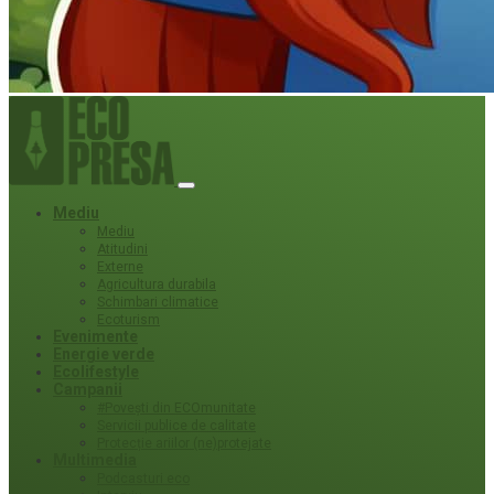
Mediu
Mediu
Atitudini
Externe
Agricultura durabila
Schimbari climatice
Ecoturism
Evenimente
Energie verde
Ecolifestyle
Campanii
#Povești din ECOmunitate
Servicii publice de calitate
Protecție ariilor (ne)protejate
Multimedia
Podcasturi eco