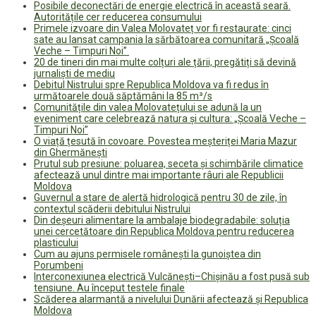
Posibile deconectări de energie electrică în această seară.
Autoritățile cer reducerea consumului
Primele izvoare din Valea Molovateț vor fi restaurate: cinci
sate au lansat campania la sărbătoarea comunitară „Școală
Veche – Timpuri Noi”
20 de tineri din mai multe colțuri ale țării, pregătiți să devină
jurnaliști de mediu
Debitul Nistrului spre Republica Moldova va fi redus în
următoarele două săptămâni la 85 m³/s
Comunitățile din valea Molovatețului se adună la un
eveniment care celebrează natura și cultura: „Școală Veche –
Timpuri Noi”
O viață țesută în covoare. Povestea meșteriței Maria Mazur
din Ghermănești
Prutul sub presiune: poluarea, seceta și schimbările climatice
afectează unul dintre mai importante râuri ale Republicii
Moldova
Guvernul a stare de alertă hidrologică pentru 30 de zile, în
contextul scăderii debitului Nistrului
Din deșeuri alimentare la ambalaje biodegradabile: soluția
unei cercetătoare din Republica Moldova pentru reducerea
plasticului
Cum au ajuns permisele românești la gunoiștea din
Porumbeni
Interconexiunea electrică Vulcănești–Chișinău a fost pusă sub
tensiune. Au început testele finale
Scăderea alarmantă a nivelului Dunării afectează și Republica
Moldova