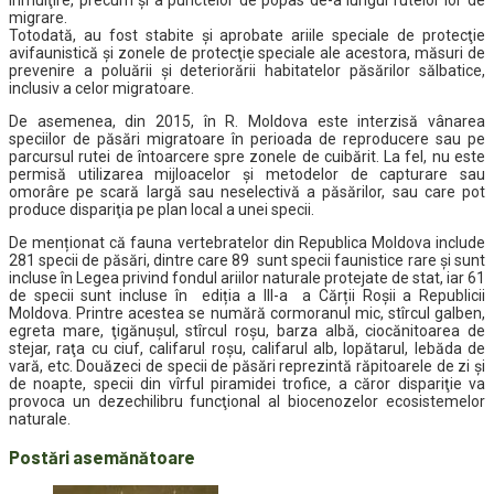
înmulţire, precum şi a punctelor de popas de-a lungul rutelor lor de
migrare.
Totodată, au fost stabite și aprobate ariile speciale de protecţie
avifaunistică şi zonele de protecţie speciale ale acestora, măsuri de
prevenire a poluării şi deteriorării habitatelor păsărilor sălbatice,
inclusiv a celor migratoare.
De asemenea, din 2015, în R. Moldova este interzisă vânarea
speciilor de păsări migratoare în perioada de reproducere sau pe
parcursul rutei de întoarcere spre zonele de cuibărit. La fel, nu este
permisă utilizarea mijloacelor şi metodelor de capturare sau
omorâre pe scară largă sau neselectivă a păsărilor, sau care pot
produce dispariţia pe plan local a unei specii.
De menționat că fauna vertebratelor din Republica Moldova include
281 specii de păsări, dintre care 89 sunt specii faunistice rare şi sunt
incluse în Legea privind fondul ariilor naturale protejate de stat, iar 61
de specii sunt incluse în ediția a III-a a Cărții Roşii a Republicii
Moldova. Printre acestea se numără cormoranul mic, stîrcul galben,
egreta mare, ţigănuşul, stîrcul roşu, barza albă, ciocănitoarea de
stejar, raţa cu ciuf, califarul roşu, califarul alb, lopătarul, lebăda de
vară, etc. Douăzeci de specii de păsări reprezintă răpitoarele de zi şi
de noapte, specii din vîrful piramidei trofice, a căror dispariţie va
provoca un dezechilibru funcţional al biocenozelor ecosistemelor
naturale.
Postări asemănătoare