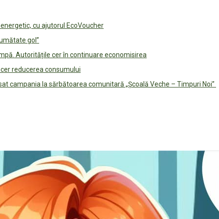
e energetic, cu ajutorul EcoVoucher
jumătate gol”
pă. Autoritățile cer în continuare economisirea
le cer reducerea consumului
lansat campania la sărbătoarea comunitară „Școală Veche – Timpuri Noi”