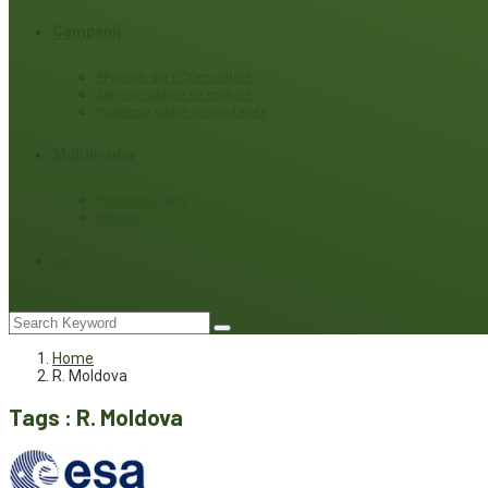
Campanii
#Povești din ECOmunitate
Servicii publice de calitate
Protecție ariilor (ne)protejate
Multimedia
Podcasturi eco
Interviu
Joc
Home
R. Moldova
Tags : R. Moldova