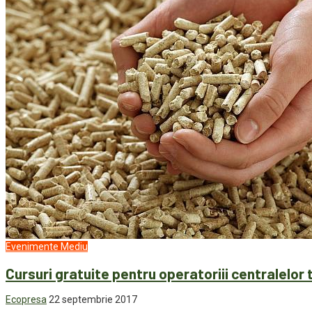
Evenimente
Mediu
Cursuri gratuite pentru operatoriii centralelo
Ecopresa
22 septembrie 2017