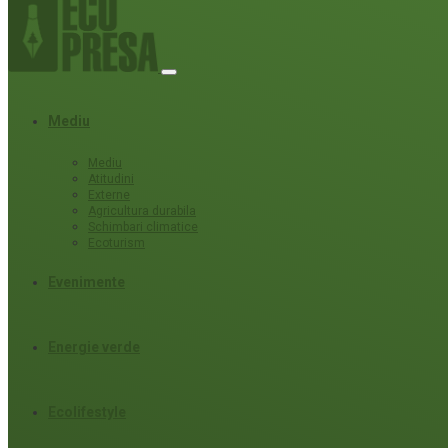
Mediu
Mediu
Atitudini
Externe
Agricultura durabila
Schimbari climatice
Ecoturism
Evenimente
Energie verde
Ecolifestyle