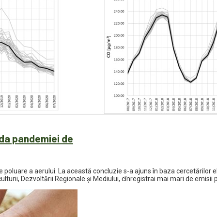
oada pandemiei de
de poluare a aerului. La această concluzie s-a ajuns în baza cercetărilo
turii, Dezvoltării Regionale și Mediului, cînregistrai mai mari de emisii p