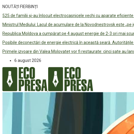
NOUTĂȚI FIERBINȚI
525 de familii și-au înlocuit electrocasnicele vechi cu aparate eficient
Ministrul Mediului: Lacul de acumulare de la Novodnestrovsk este „pe 
Republica Moldova a cumpărat pe 4 august energie de 2-3 ori mai scum
Posibile deconectări de energie electrică în această seară. Autorități
Primele izvoare din Valea Molovateț vor fi restaurate: cinci sate au 
6 august 2026