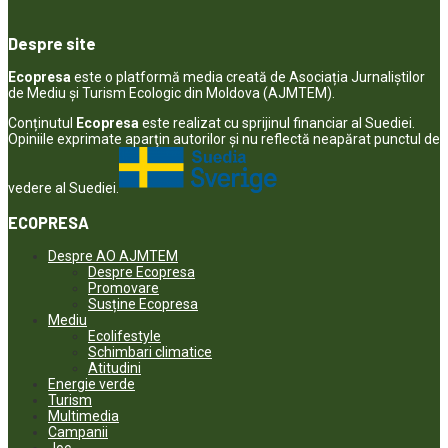
Despre site
Ecopresa
este o platformă media creată de Asociația Jurnaliștilor
de Mediu și Turism Ecologic din Moldova (AJMTEM).
Conținutul
Ecopresa
este realizat cu sprijinul financiar al Suediei.
Opiniile exprimate aparţin autorilor şi nu reflectă neapărat punctul de
vedere al Suediei.
ECOPRESA
Despre AO AJMTEM
Despre Ecopresa
Promovare
Susține Ecopresa
Mediu
Ecolifestyle
Schimbari climatice
Atitudini
Energie verde
Turism
Multimedia
Campanii