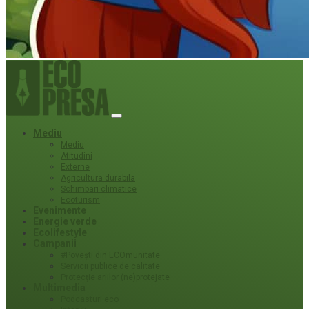
Mediu
Mediu
Atitudini
Externe
Agricultura durabila
Schimbari climatice
Ecoturism
Evenimente
Energie verde
Ecolifestyle
Campanii
#Povești din ECOmunitate
Servicii publice de calitate
Protecție ariilor (ne)protejate
Multimedia
Podcasturi eco