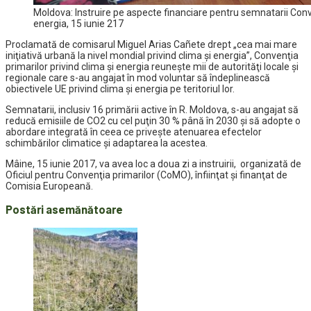
Moldova: Instruire pe aspecte financiare pentru semnatarii Conven
energia, 15 iunie 217
Proclamată de comisarul Miguel Arias Cañete drept „cea mai mare
iniţiativă urbană la nivel mondial privind clima şi energia”, Convenţia
primarilor privind clima şi energia reuneşte mii de autorităţi locale şi
regionale care s-au angajat în mod voluntar să îndeplinească
obiectivele UE privind clima şi energia pe teritoriul lor.
Semnatarii, inclusiv 16 primării active în R. Moldova, s-au angajat să
reducă emisiile de CO2 cu cel puţin 30 % până în 2030 şi să adopte o
abordare integrată în ceea ce priveşte atenuarea efectelor
schimbărilor climatice şi adaptarea la acestea.
Mâine, 15 iunie 2017, va avea loc a doua zi a instruirii, organizată de
Oficiul pentru Convenţia primarilor (CoMO), înfiinţat şi finanţat de
Comisia Europeană.
Postări asemănătoare