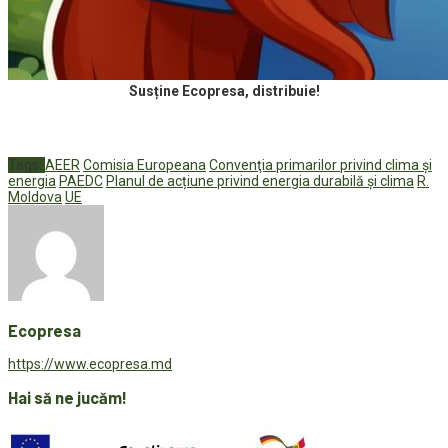
Susține Ecopresa, distribuie!
Tags:
AEER
Comisia Europeana
Convenţia primarilor privind clima şi
energia
PAEDC
Planul de acțiune privind energia durabilă și clima
R.
Moldova
UE
Ecopresa
https://www.ecopresa.md
Hai să ne jucăm!