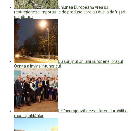
Uniunea Europeană vrea să
restricționeze importurile de produse care au dus la defrișări
de pădure
Cu sprijinul Uniunii Europene, orașul
Ocnița a învins întunericul
UE încurajează dezvoltarea durabilă a
municipalităților