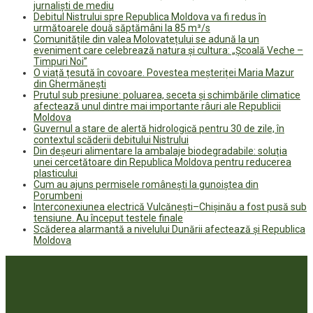
jurnaliști de mediu
Debitul Nistrului spre Republica Moldova va fi redus în
următoarele două săptămâni la 85 m³/s
Comunitățile din valea Molovatețului se adună la un
eveniment care celebrează natura și cultura: „Școală Veche –
Timpuri Noi”
O viață țesută în covoare. Povestea meșteriței Maria Mazur
din Ghermănești
Prutul sub presiune: poluarea, seceta și schimbările climatice
afectează unul dintre mai importante râuri ale Republicii
Moldova
Guvernul a stare de alertă hidrologică pentru 30 de zile, în
contextul scăderii debitului Nistrului
Din deșeuri alimentare la ambalaje biodegradabile: soluția
unei cercetătoare din Republica Moldova pentru reducerea
plasticului
Cum au ajuns permisele românești la gunoiștea din
Porumbeni
Interconexiunea electrică Vulcănești–Chișinău a fost pusă sub
tensiune. Au început testele finale
Scăderea alarmantă a nivelului Dunării afectează și Republica
Moldova