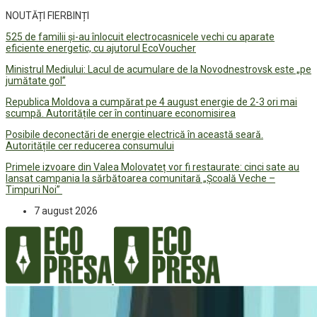
NOUTĂȚI FIERBINȚI
525 de familii și-au înlocuit electrocasnicele vechi cu aparate
eficiente energetic, cu ajutorul EcoVoucher
Ministrul Mediului: Lacul de acumulare de la Novodnestrovsk este „pe
jumătate gol”
Republica Moldova a cumpărat pe 4 august energie de 2-3 ori mai
scumpă. Autoritățile cer în continuare economisirea
Posibile deconectări de energie electrică în această seară.
Autoritățile cer reducerea consumului
Primele izvoare din Valea Molovateț vor fi restaurate: cinci sate au
lansat campania la sărbătoarea comunitară „Școală Veche –
Timpuri Noi”
7 august 2026