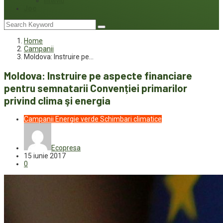
Interviu
Joc
Home
Campanii
Moldova: Instruire pe…
Moldova: Instruire pe aspecte financiare
pentru semnatarii Convenției primarilor
privind clima şi energia
Campanii
Energie verde
Schimbari climatice
Ecopresa
15 iunie 2017
0