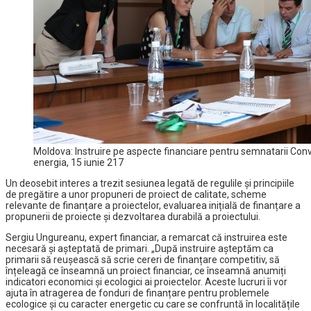
Moldova: Instruire pe aspecte financiare pentru semnatarii Conven
energia, 15 iunie 217
Un deosebit interes a trezit sesiunea legată de regulile și principiile
de pregătire a unor propuneri de proiect de calitate, scheme
relevante de finanțare a proiectelor, evaluarea inițială de finanțare a
propunerii de proiecte și dezvoltarea durabilă a proiectului.
Sergiu Ungureanu, expert financiar, a remarcat că instruirea este
necesară și așteptată de primari. „După instruire așteptăm ca
primarii să reușească să scrie cereri de finanțare competitiv, să
înțeleagă ce înseamnă un proiect financiar, ce înseamnă anumiți
indicatori economici și ecologici ai proiectelor. Aceste lucruri îi vor
ajuta în atragerea de fonduri de finanțare pentru problemele
ecologice și cu caracter energetic cu care se confruntă în localitățile