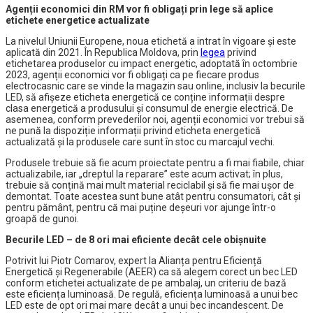
Agenții economici din RM vor fi obligați prin lege să aplice
etichete energetice actualizate
La nivelul Uniunii Europene, noua etichetă a intrat în vigoare și este
aplicată din 2021. În Republica Moldova, prin
legea
privind
etichetarea produselor cu impact energetic, adoptată în octombrie
2023, agenții economici vor fi obligați ca pe fiecare produs
electrocasnic care se vinde la magazin sau online, inclusiv la becurile
LED, să afișeze eticheta energetică ce conține informații despre
clasa energetică a produsului și consumul de energie electrică. De
asemenea, conform prevederilor noi, a
genții economici vor trebui să
ne pună la dispoziție informații privind eticheta energetică
actualizată și la produsele care sunt în stoc cu marcajul vechi.
Produsele trebuie să fie acum proiectate pentru a fi mai fiabile, chiar
actualizabile, iar „dreptul la reparare” este acum activat; în plus,
trebuie să conțină mai mult material reciclabil și să fie mai ușor de
demontat. Toate acestea sunt bune atât pentru consumatori, cât și
pentru pământ, pentru că mai puține deșeuri vor ajunge într-o
groapă de gunoi.
Becurile LED – de 8 ori mai eficiente decât cele obișnuite
Potrivit lui Piotr Comarov, expert la Alianța pentru Eficiență
Energetică și Regenerabile (AEER) ca să alegem corect un bec LED
conform etichetei actualizate de pe ambalaj, un criteriu de bază
este
eficiența luminoasă. De regulă, eficiența luminoasă a unui bec
LED este de opt ori mai mare decât a unui bec incandescent. De