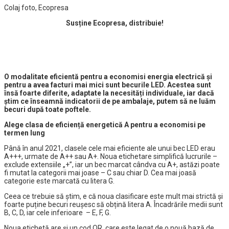
Colaj foto, Ecopresa
Susține Ecopresa, distribuie!
O modalitate eficientă pentru a economisi energia electrică și
pentru a avea facturi mai mici sunt becurile LED. Acestea sunt
însă foarte diferite, adaptate la necesități individuale, iar dacă
știm ce înseamnă indicatorii de pe ambalaje, putem să ne luăm
becuri după toate poftele.
Alege clasa de eficiență energetică A pentru a economisi pe
termen lung
Până în anul 2021, clasele cele mai eficiente ale unui bec LED erau
A+++, urmate de A++ sau A+. Noua etichetare simplifică lucrurile –
exclude extensiile „+”, iar un bec marcat cândva cu A+, astăzi poate
fi mutat la categorii mai joase – C sau chiar D.
Cea mai joasă
categorie este marcată cu litera G.
Ceea ce trebuie să știm, e că noua clasificare este mult mai strictă și
foarte puține becuri reușesc să obțină litera A. Încadrările medii sunt
B, C, D, iar cele inferioare – E, F, G.
Noua etichetă are și un cod QR, care este legat de o nouă bază de