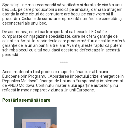
Specialiștii ne mai recomandă să verificăm și durata de viață a unui
bec LED, pe care producătorii o indică pe ambalaj, dar și să atragem
atenția la câte cicluri de comutare are becul pe care vrem să îl
procurăm. Ciclurile de comutare reprezintă numărul de conectări și
deconectări ale unui bec.
De asemenea, este foarte important ca becurile LED să fie
cumpărate din magazine specializate, care ne oferă garanție de
calitate a lămpii. Întreprinderile care produc mărfuri de calitate oferă
garanție de la un an până la trei ani. Avantajul este faptul că putem
schimba becul cu altul nou, dacă acesta se defectează în această
perioadă.
****
Acest material a fost produs cu suportul financiar al Uniunii
Europene prin Programul „Abordarea impactului crizei energetice în
Republica Moldova”, finanțat de Uniunea Europeană și implementat
de PNUD Moldova. Conținutul materialului aparține autorilor și nu
reflectă în mod neapărat viziunea Uniunii Europene.
Postări asemănătoare