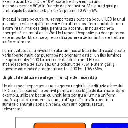
exemplu, un bec LED de 10W poate fi echivalent cu unul
incandescent de 80W, în funcție de producător. Mai puteți găsi pe
ambalajele becurilor LED precizări pecum 10 W= 66W.
În cazul în care pe cutie nu se raportează puterea becului LED la unul
incandescent, ne ajută lumenii – fluxul luminos. Termenul de lumeni
îl vom întâlni mai des deja, pentru că accentul, în noua etichetă
energetică, se mută de la Watt la Lumen. Respectiv, nu doar puterea
este importantă, dar se apreciază și puterea de lumină, care trebuie
să fie mai mare.
Luminozitatea sau nivelul fluxului luminos al becurilor din casă poate
varia foarte mult, dar putem să ne orientăm astfel: un flux luminos
de aproximativ 1000 lumeni este dat de un bec LED cu
incandescenţă de 12W, sau unul obișnuit de 75w. Putem găsi și
etichete care indică parametrii astfel: 900 lm, 10W=66w.
Unghiul de difuzie se alege în funcție de necesități
Un alt aspect important este alegerea unghiului de difuzie e becului
LED, care trebuie să fie potrivit pentru necesitățile de iluminare. Spre
exemplu, utilizăm becuri cu unghi larg pentru a ilumina uniform
toată suprafața camerei, iar unghiul îngust îl utilizăm pentru a
ilumina o anumită zonă din casă, cum ar fi oglinzi, rafturi,
televizoare.