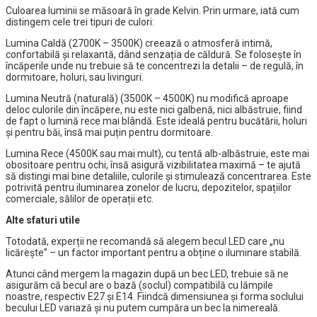
Culoarea luminii se măsoară în grade Kelvin. Prin urmare, iată cum
distingem cele trei tipuri de culori:
Lumina Caldă (2700K – 3500K) creează o atmosferă intimă,
confortabilă și relaxantă, dând senzația de căldură. Se folosește în
încăperile unde nu trebuie să te concentrezi la detalii – de regulă, în
dormitoare, holuri, sau livinguri.
Lumina Neutră (naturală) (3500K – 4500K) nu modifică aproape
deloc culorile din încăpere, nu este nici galbenă, nici albăstruie, fiind
de fapt o lumină rece mai blândă. Este ideală pentru bucătării, holuri
și pentru băi, însă mai puțin pentru dormitoare.
Lumina Rece (4500K sau mai mult), cu tentă alb-albăstruie, este mai
obositoare pentru ochi, însă asigură vizibilitatea maximă – te ajută
să distingi mai bine detaliile, culorile și stimulează concentrarea. Este
potrivită pentru iluminarea zonelor de lucru, depozitelor, spațiilor
comerciale, sălilor de operații etc.
Alte sfaturi utile
Totodată, experții ne recomandă să alegem becul LED care „nu
licărește” – un factor important pentru a obține o iluminare stabilă.
Atunci când mergem la magazin după un bec LED, trebuie să ne
asigurăm că becul are o bază (soclul) compatibilă cu lămpile
noastre, respectiv E27 și E14. Fiindcă dimensiunea și forma soclului
becului LED variază și nu putem cumpăra un bec la nimereală.