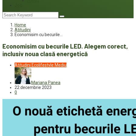
Interviu
Joc
Home
Atitudini
Economisim cu becurile…
Economisim cu becurile LED. Alegem corect,
inclusiv noua clasă energetică
Atitudini
Ecolifestyle
Mediu
Mariana Panea
22 decembrie 2023
0