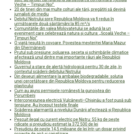
Veche – Timpuri Noi”
20 de tineri din mai multe colțuri ale țării, pregătiți să devină
jurnaliști de mediu
Debitul Nistrului spre Republica Moldova va fi redus în
următoarele două săptămâni la 85 m³/s
Comunitățile din valea Molovatețului se adună la un
eveniment care celebrează natura și cultura: „Școală Veche –
Timpuri Noi”
O viață țesută în covoare. Povestea meșteriței Maria Mazur
din Ghermănești
Prutul sub presiune: poluarea, seceta și schimbările climatice
afectează unul dintre mai importante râuri ale Republicii
Moldova
Guvernul a stare de alertă hidrologică pentru 30 de zile, în
contextul scăderii debitului Nistrului
Din deșeuri alimentare la ambalaje biodegradabile: soluția
unei cercetătoare din Republica Moldova pentru reducerea
plasticului
Cum au ajuns permisele românești la gunoiștea din
Porumbeni
Interconexiunea electrică Vulcănești–Chișinău a fost pusă sub
tensiune. Au început testele finale
Scăderea alarmantă a nivelului Dunării afectează și Republica
Moldova
Pescuit ilegal cu curent electric pe Nistru: 55 kg de pește
ridicate și prejudiciu estimat la 372 500 de lei
Prejudiciu de peste 14,5 milioane de lei într-un dosar privind
proiecte de apă și canalizare