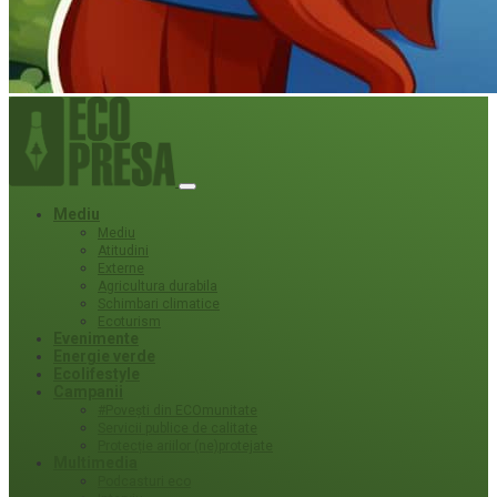
Mediu
Mediu
Atitudini
Externe
Agricultura durabila
Schimbari climatice
Ecoturism
Evenimente
Energie verde
Ecolifestyle
Campanii
#Povești din ECOmunitate
Servicii publice de calitate
Protecție ariilor (ne)protejate
Multimedia
Podcasturi eco