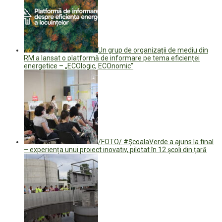
Un grup de organizații de mediu din
RM a lansat o platformă de informare pe tema eficienței
energetice – „ECOlogic, ECOnomic”
/FOTO/ #ȘcoalaVerde a ajuns la final
– experiența unui proiect inovativ, pilotat în 12 școli din țară