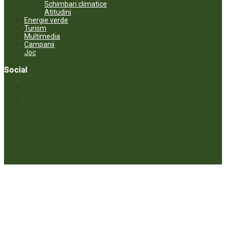
Schimbari climatice
Atitudini
Energie verde
Turism
Multimedia
Campanii
Joc
Social
© ECOPRESA. All rights reserved *** Preluarea textelor care aparțin
www.ecopresa.md poate fi făcută doar cu indicarea sursei și link
activ către subiectul preluat.