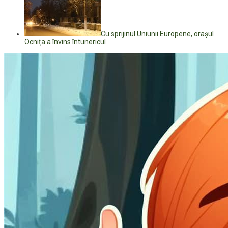
Cu sprijinul Uniunii Europene, orașul
Ocnița a învins întunericul