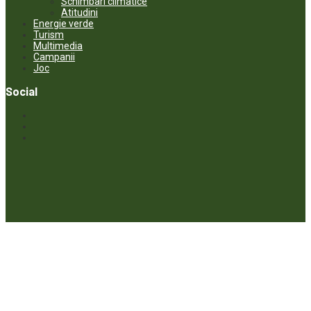
Schimbari climatice
Atitudini
Energie verde
Turism
Multimedia
Campanii
Joc
Social
© ECOPRESA. All rights reserved *** Preluarea textelor care aparțin
www.ecopresa.md poate fi făcută doar cu indicarea sursei și link
activ către subiectul preluat.