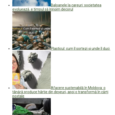
Baloanele la careuri: societatea
evoluează, e timpul să înnoim decorul
Plasticul: cum îl sortezi și unde îl duci
Afacere sustenabilă în Moldova: o
tânără produce hârtie din deșeuri, apoi o transformă în cărți
poștale