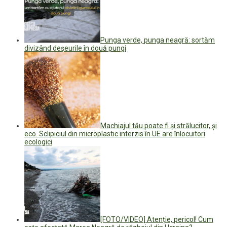
Punga verde, punga neagră: sortăm
divizând deșeurile în două pungi
Machiajul tău poate fi şi strălucitor, şi
eco. Sclipiciul din microplastic interzis în UE are înlocuitori
ecologici
[FOTO/VIDEO] Atenție, pericol! Cum