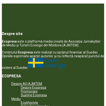
Despre site
Ecopresa
este o platformă media creată de Asociația Jurnaliștilor
de Mediu și Turism Ecologic din Moldova (AJMTEM).
Conținutul
Ecopresa
este realizat cu sprijinul financiar al Suediei.
Opiniile exprimate aparţin autorilor şi nu reflectă neapărat punctul de
vedere al Suediei.
ECOPRESA
Despre AO AJMTEM
Despre Ecopresa
Promovare
Susține Ecopresa
Mediu
Ecolifestyle