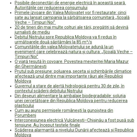
Posibile deconectări de energie electrică în această seară.
Autoritățile cer reducerea consumului
Primele izvoare din Valea Molovateț vor fi restaurate: cinci
sate au lansat campania la sărbătoarea comunitară „Școală
Veche – Timpuri Noi”
20 de tineri din mai multe colțuri ale țării, pregătiți să devină
jurnaliști de mediu
Debitul Nistrului spre Republica Moldova va fi redus în
următoarele două săptămâni la 85 m³/s
Comunitățile din valea Molovatețului se adună la un
eveniment care celebrează natura și cultura: „Școală Veche –
Timpuri Noi”
O viață țesută în covoare. Povestea meșteriței Maria Mazur
din Ghermănești
Prutul sub presiune: poluarea, seceta și schimbările climatice
afectează unul dintre mai importante râuri ale Republicii
Moldova
Guvernul a stare de alertă hidrologică pentru 30 de zile, în
contextul scăderii debitului Nistrului
Din deșeuri alimentare la ambalaje biodegradabile: soluția
unei cercetătoare din Republica Moldova pentru reducerea
plasticului
Cum au ajuns permisele românești la gunoiștea din
Porumbeni
Interconexiunea electrică Vulcănești–Chișinău a fost pusă sub
tensiune. Au început testele finale
Scăderea alarmantă a nivelului Dunării afectează și Republica
Moldova