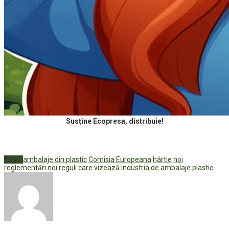
Susține Ecopresa, distribuie!
Tags:
ambalaje din plastic
Comisia Europeana
hârtie
noi
reglementări
noi reguli care vizează industria de ambalaje
plastic