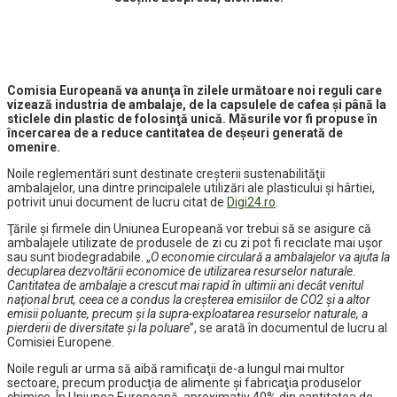
Comisia Europeană va anunţa în zilele următoare noi reguli care
vizează industria de ambalaje, de la capsulele de cafea şi până la
sticlele din plastic de folosinţă unică. Măsurile vor fi propuse în
încercarea de a reduce cantitatea de deşeuri generată de
omenire.
Noile reglementări sunt destinate creşterii sustenabilităţii
ambalajelor, una dintre principalele utilizări ale plasticului şi hârtiei,
potrivit unui document de lucru citat de
Digi24.ro
.
Ţările şi firmele din Uniunea Europeană vor trebui să se asigure că
ambalajele utilizate de produsele de zi cu zi pot fi reciclate mai uşor
sau sunt biodegradabile. „
O economie circulară a ambalajelor va ajuta la
decuplarea dezvoltării economice de utilizarea resurselor naturale.
Cantitatea de ambalaje a crescut mai rapid în ultimii ani decât venitul
naţional brut, ceea ce a condus la creşterea emisiilor de CO2 şi a altor
emisii poluante, precum şi la supra-exploatarea resurselor naturale, a
pierderii de diversitate şi la poluare
”, se arată în documentul de lucru al
Comisiei Europene.
Noile reguli ar urma să aibă ramificaţii de-a lungul mai multor
sectoare, precum producţia de alimente şi fabricaţia produselor