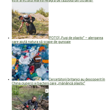
este afectată Marea Neagră de războiul din Ucraina?
[FOTO] „Fugi de plastic” – alergarea
care ajută natura să scape de gunoaie
Cercetătorii britanici au descoperit în
China ciuperci şi bacterii care „mănâncă plastic”