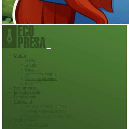
Mediu
Mediu
Atitudini
Externe
Agricultura durabila
Schimbari climatice
Ecoturism
Evenimente
Energie verde
Ecolifestyle
Campanii
#Povești din ECOmunitate
Servicii publice de calitate
Protecție ariilor (ne)protejate
Multimedia
Podcasturi eco