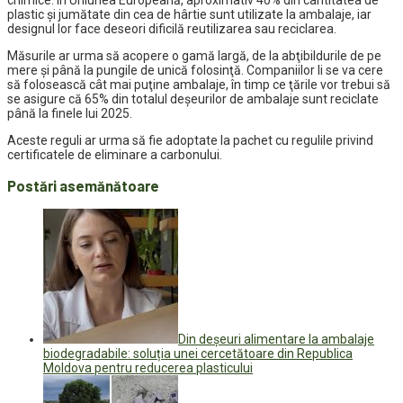
chimice. În Uniunea Europeană, aproximativ 40% din cantitatea de
plastic şi jumătate din cea de hârtie sunt utilizate la ambalaje, iar
designul lor face deseori dificilă reutilizarea sau reciclarea.
Măsurile ar urma să acopere o gamă largă, de la abţibildurile de pe
mere şi până la pungile de unică folosinţă. Companiilor li se va cere
să folosească cât mai puţine ambalaje, în timp ce ţările vor trebui să
se asigure că 65% din totalul deşeurilor de ambalaje sunt reciclate
până la finele lui 2025.
Aceste reguli ar urma să fie adoptate la pachet cu regulile privind
certificatele de eliminare a carbonului.
Postări asemănătoare
Din deșeuri alimentare la ambalaje
biodegradabile: soluția unei cercetătoare din Republica
Moldova pentru reducerea plasticului