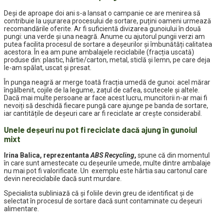
Deși de aproape doi ani s-a lansat o campanie ce are menirea să
contribuie la ușurarea procesului de sortare, puțini oameni urmează
recomandările oferite. Ar fi suficientă divizarea gunoiului în două
pungi: una verde și una neagră. Anume cu ajutorul pungii verzi am
putea facilita procesul de sortare a deșeurilor și îmbunătăți calitatea
acestora. În ea am pune
ambalajele reciclabile (fracția uscată)
produse din: plastic, hârtie/carton, metal, sticlă și lemn, pe care deja
le-am spălat, uscat și presat.
În punga neagră ar merge toată fracția umedă de gunoi: acel mărar
îngălbenit, cojile de la legume, zațul de cafea, scutecele și altele.
Dacă mai multe persoane ar face acest lucru, muncitorii n-ar mai fi
nevoiți să deschidă fiecare pungă care ajunge pe banda de sortare,
iar cantitățile de deșeuri care ar fi reciclate ar crește considerabil.
Unele deșeuri nu pot fi reciclate dacă ajung în gunoiul
mixt
Irina Balica, reprezentanta
ABS Recycling
,
spune că d
in momentul
în care sunt amestecate cu deșeurile umede, multe dintre ambalaje
nu mai pot fi valorificate. Un exemplu este hârtia sau cartonul care
devin nereciclabile dacă sunt murdare.
Specialista subliniază că și foliile devin greu de identificat și de
selectat în procesul de sortare dacă sunt contaminate cu deșeuri
alimentare.