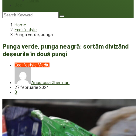
Interviu
Joc
Home
Ecolifestyle
Punga verde, punga…
Punga verde, punga neagră: sortăm divizând
deșeurile în două pungi
Ecolifestyle
Mediu
Anastasia Gherman
27 februarie 2024
0