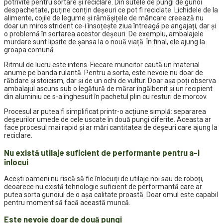
potrivite pentru sortare și reciclare. Din sutele de pungi de gunoi
despachetate, puține conțin deșeuri ce pot fi reciclate. Lichidele de la
alimente, cojile de legume și rămășițele de mâncare creează nu
doar un miros strident ce-i însoțește ziua întreagă pe angajați, dar şi
o problemă în sortarea acestor deșeuri. De exemplu, ambalajele
murdare sunt lipsite de șansa la o nouă viață. În final, ele ajung la
groapa comună.
Ritmul de lucru este intens. Fiecare muncitor caută un material
anume pe banda rulantă. Pentru a sorta, este nevoie nu doar de
răbdare și stoicism, dar și de un ochi de vultur. Doar așa poți observa
ambalajul ascuns sub o legătură de mărar îngălbenit şi un recipient
din aluminiu ce s-a înghesuit în pachetul plin cu resturi de morcov.
Procesul ar putea fi simplificat printr-o acțiune simplă: separarea
deșeurilor umede de cele uscate în două pungi diferite. Aceasta ar
face procesul mai rapid și ar mări cantitatea de deșeuri care ajung la
reciclare.
Nu există utilaje suficient de performante pentru a-i
înlocui
Acești oameni nu riscă să fie înlocuiți de utilaje noi sau de roboți,
deoarece nu există tehnologie suficient de performantă care ar
putea sorta gunoiul de o așa calitate proastă. Doar omul este capabil
pentru moment să facă această muncă.
Este nevoie doar de două pungi