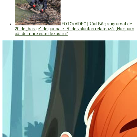
[FOTO/VIDEO] Râul Bâc, sugrumat de
20 de „baraje” de gunoaie. 70 de voluntari relatează: „Nu știam
cât de mare este dezastrul”