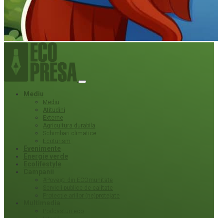
Mediu
Mediu
Atitudini
Externe
Agricultura durabila
Schimbari climatice
Ecoturism
Evenimente
Energie verde
Ecolifestyle
Campanii
#Povești din ECOmunitate
Servicii publice de calitate
Protecție ariilor (ne)protejate
Multimedia
Podcasturi eco