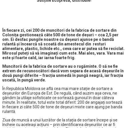
Susține Ecopresa, distribuie!
În fiecare zi, cei 200 de muncitori de la fabrica de sortare din
Colonița gestionează câte 500 de tone de deșuri – cca 2,5 per
om. Ei desfac pungile noastre cu deșeuri ajunse pe o bandă
rulantă și încearcă să scoată din amestecul din resturi
alimentare, plastic, lichide etc., ceva care ar putea să fie reciclat.
Mirosul puteți să vă imaginați cum este. Mai ales, vara. Vara mai
este și foarte cald, iar iarna foarte frig.
Muncitorii de la fabrica de sortare au o rugăminte. O să ne fie
extrem de recunoscători dacă vom separa de acasă deșeurile în
două pungi diferite – fracția unmedă în pungă neagră, iar fracția
uscată, în pungă verde.
În Republica Moldova se află cea mai mare stație de sortare a
deșeurilor din Europa de Est. De regulă, când auzim așa ceva, ne
gândim la utilaje sofisticate ce sortează gunoiul în doar câteva
minute. În realitate, totul este total diferit: 200 de angajați sortează
în fiecare zi câte 500 de tone de deșeuri mixte care ajung pe banda
rulantă.
Ziua de muncă a unui lucrător de la stația de sortare începe și se
încheie cu aceleași acțiuni – prin identificarea deșeurilor ce ar fi