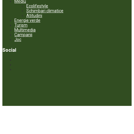
Mediu
Ecolifestyle
Schimbari climatice
Atitudini
Energie verde
Turism
Multimedia
Campanii
Joc
Social
© ECOPRESA. All rights reserved *** Preluarea textelor care aparțin
www.ecopresa.md poate fi făcută doar cu indicarea sursei și link
activ către subiectul preluat.