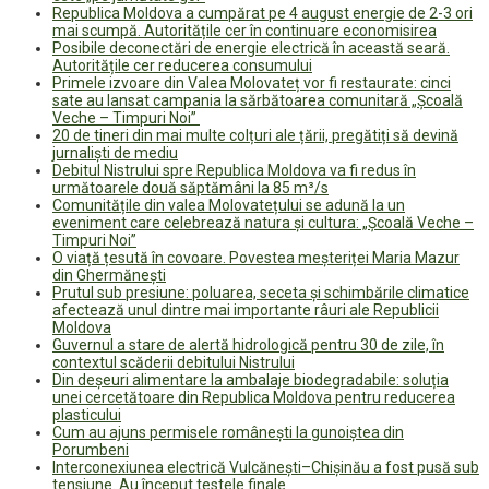
Republica Moldova a cumpărat pe 4 august energie de 2-3 ori
mai scumpă. Autoritățile cer în continuare economisirea
Posibile deconectări de energie electrică în această seară.
Autoritățile cer reducerea consumului
Primele izvoare din Valea Molovateț vor fi restaurate: cinci
sate au lansat campania la sărbătoarea comunitară „Școală
Veche – Timpuri Noi”
20 de tineri din mai multe colțuri ale țării, pregătiți să devină
jurnaliști de mediu
Debitul Nistrului spre Republica Moldova va fi redus în
următoarele două săptămâni la 85 m³/s
Comunitățile din valea Molovatețului se adună la un
eveniment care celebrează natura și cultura: „Școală Veche –
Timpuri Noi”
O viață țesută în covoare. Povestea meșteriței Maria Mazur
din Ghermănești
Prutul sub presiune: poluarea, seceta și schimbările climatice
afectează unul dintre mai importante râuri ale Republicii
Moldova
Guvernul a stare de alertă hidrologică pentru 30 de zile, în
contextul scăderii debitului Nistrului
Din deșeuri alimentare la ambalaje biodegradabile: soluția
unei cercetătoare din Republica Moldova pentru reducerea
plasticului
Cum au ajuns permisele românești la gunoiștea din
Porumbeni
Interconexiunea electrică Vulcănești–Chișinău a fost pusă sub
tensiune. Au început testele finale