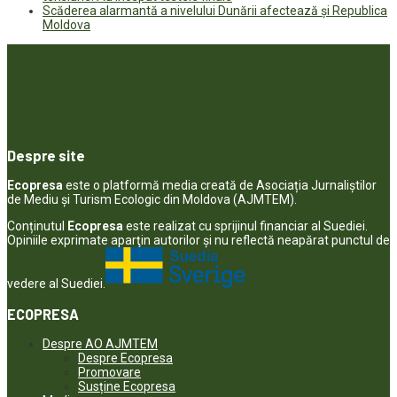
Scăderea alarmantă a nivelului Dunării afectează și Republica
Moldova
Despre site
Ecopresa
este o platformă media creată de Asociația Jurnaliștilor
de Mediu și Turism Ecologic din Moldova (AJMTEM).
Conținutul
Ecopresa
este realizat cu sprijinul financiar al Suediei.
Opiniile exprimate aparţin autorilor şi nu reflectă neapărat punctul de
vedere al Suediei.
ECOPRESA
Despre AO AJMTEM
Despre Ecopresa
Promovare
Susține Ecopresa