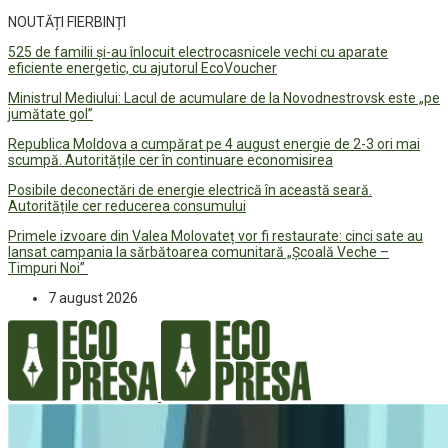
NOUTĂȚI FIERBINȚI
525 de familii și-au înlocuit electrocasnicele vechi cu aparate
eficiente energetic, cu ajutorul EcoVoucher
Ministrul Mediului: Lacul de acumulare de la Novodnestrovsk este „pe
jumătate gol”
Republica Moldova a cumpărat pe 4 august energie de 2-3 ori mai
scumpă. Autoritățile cer în continuare economisirea
Posibile deconectări de energie electrică în această seară.
Autoritățile cer reducerea consumului
Primele izvoare din Valea Molovateț vor fi restaurate: cinci sate au
lansat campania la sărbătoarea comunitară „Școală Veche –
Timpuri Noi”
7 august 2026