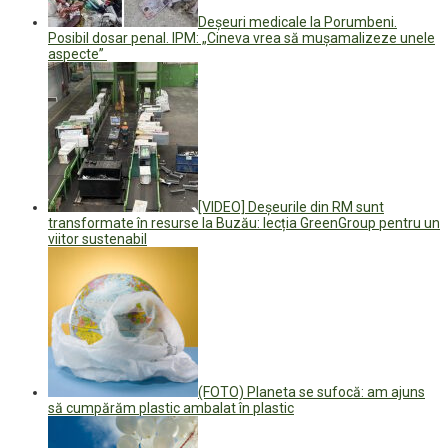
Deșeuri medicale la Porumbeni.
Posibil dosar penal. IPM: „Cineva vrea să mușamalizeze unele
aspecte”
[VIDEO] Deșeurile din RM sunt
transformate în resurse la Buzău: lecția GreenGroup pentru un
viitor sustenabil
(FOTO) Planeta se sufocă: am ajuns
să cumpărăm plastic ambalat în plastic