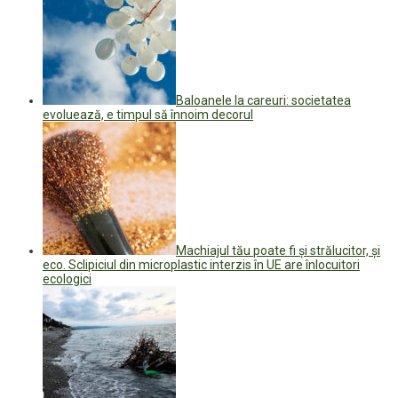
Baloanele la careuri: societatea
evoluează, e timpul să înnoim decorul
Machiajul tău poate fi şi strălucitor, şi
eco. Sclipiciul din microplastic interzis în UE are înlocuitori
ecologici