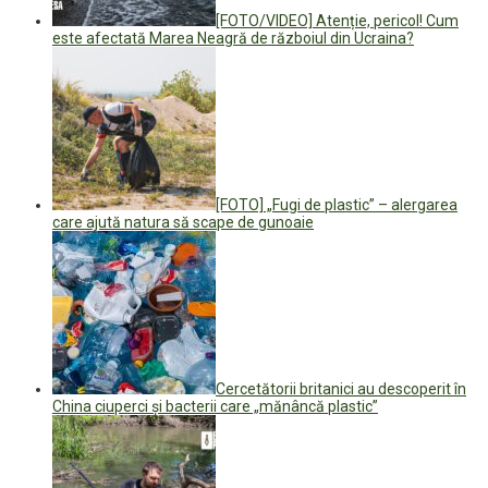
[FOTO/VIDEO] Atenție, pericol! Cum
este afectată Marea Neagră de războiul din Ucraina?
[FOTO] „Fugi de plastic” – alergarea
care ajută natura să scape de gunoaie
Cercetătorii britanici au descoperit în
China ciuperci şi bacterii care „mănâncă plastic”