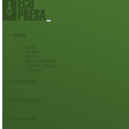
Mediu
Mediu
Atitudini
Externe
Agricultura durabila
Schimbari climatice
Ecoturism
Evenimente
Energie verde
Ecolifestyle