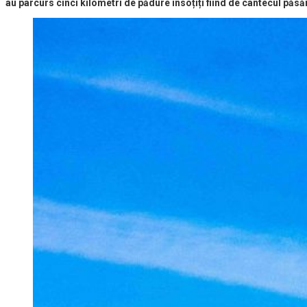
au parcurs cinci kilometri de pădure însoțiți fiind de cântecul păs