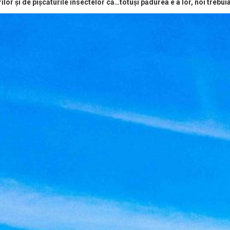
ărilor și de pișcăturile insectelor că…totuși pădurea e a lor, noi tr