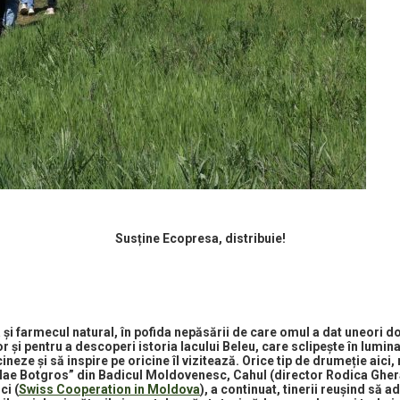
Susține Ecopresa, distribuie!
 și farmecul natural, în pofida nepăsării de care omul a dat uneori do
 și pentru a descoperi istoria lacului Beleu, care sclipește în lumina
eze și să inspire pe oricine îl vizitează. Orice tip de drumeție aici,
olae Botgros” din Badicul Moldovenesc, Cahul (director Rodica Ghera
ci (
Swiss Cooperation in Moldova
), a continuat, tinerii reușind să