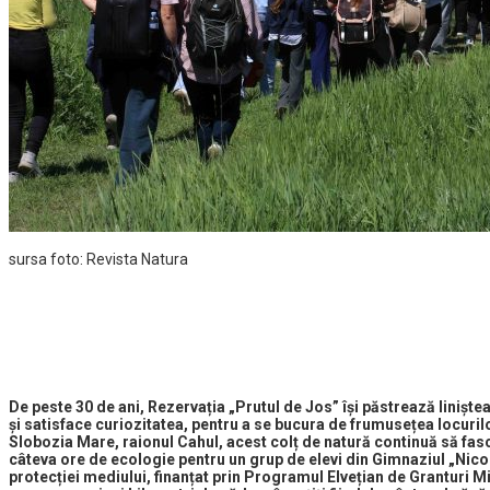
sursa foto: Revista Natura
De peste 30 de ani, Rezervația „Prutul de Jos” își păstrează liniștea
și satisface curiozitatea, pentru a se bucura de frumusețea locurilor
Slobozia Mare, raionul Cahul, acest colț de natură continuă să fascin
câteva ore de ecologie pentru un grup de elevi din Gimnaziul „Nic
protecției mediului, finanțat prin Programul Elvețian de Granturi Mi