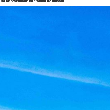
ebuia să ne resemnăm cu statutul de musafiri.