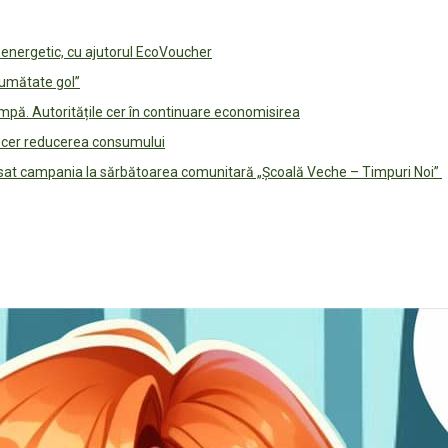
e energetic, cu ajutorul EcoVoucher
jumătate gol”
pă. Autoritățile cer în continuare economisirea
le cer reducerea consumului
lansat campania la sărbătoarea comunitară „Școală Veche – Timpuri Noi”