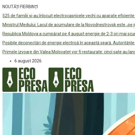
NOUTĂȚI FIERBINȚI
525 de familii și-au înlocuit electrocasnicele vechi cu aparate eficient
Ministrul Mediului: Lacul de acumulare de la Novodnestrovsk este „pe 
Republica Moldova a cumpărat pe 4 august energie de 2-3 ori mai scum
Posibile deconectări de energie electrică în această seară. Autorități
Primele izvoare din Valea Molovateț vor fi restaurate: cinci sate au 
6 august 2026