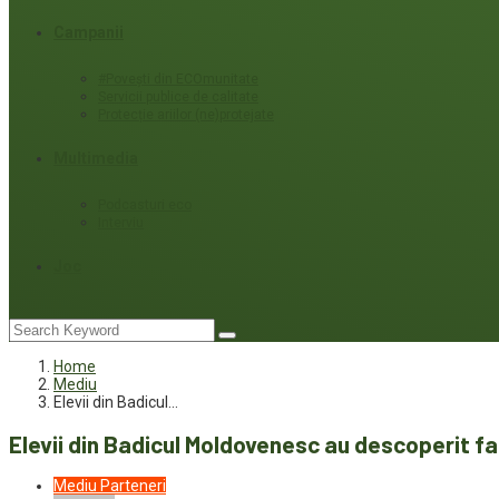
Campanii
#Povești din ECOmunitate
Servicii publice de calitate
Protecție ariilor (ne)protejate
Multimedia
Podcasturi eco
Interviu
Joc
Home
Mediu
Elevii din Badicul…
Elevii din Badicul Moldovenesc au descoperit f
Mediu
Parteneri