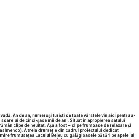
vadă. An de an, numeroși turiști de toate vârstele vin aici pentru a-
 soarelui de cinci-șase mii de ani. Situat în apropierea satului
 rămân clipe de neuitat. Așa a fost – clipe frumoase de relaxare și
simenco). A treia drumeție din cadrul proiectului dedicat
 admire frumusețea Lacului Beleu cu gălăgioasele păsări pe apele lui;