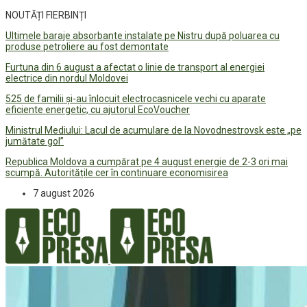
NOUTĂȚI FIERBINȚI
Ultimele baraje absorbante instalate pe Nistru după poluarea cu
produse petroliere au fost demontate
Furtuna din 6 august a afectat o linie de transport al energiei
electrice din nordul Moldovei
525 de familii și-au înlocuit electrocasnicele vechi cu aparate
eficiente energetic, cu ajutorul EcoVoucher
Ministrul Mediului: Lacul de acumulare de la Novodnestrovsk este „pe
jumătate gol”
Republica Moldova a cumpărat pe 4 august energie de 2-3 ori mai
scumpă. Autoritățile cer în continuare economisirea
7 august 2026