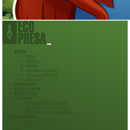
Mediu
Mediu
Atitudini
Externe
Agricultura durabila
Schimbari climatice
Ecoturism
Evenimente
Energie verde
Ecolifestyle
Campanii
#Povești din ECOmunitate
Servicii publice de calitate
Protecție ariilor (ne)protejate
Multimedia
Podcasturi eco
Interviu