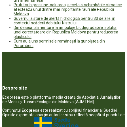
din Ghermănești
Prutul sub presiune: poluarea, seceta și schimbările climatice
afectează unul dintre mai importante râuri ale Republicii
Moldova
Guvernul a stare de alertă hidrologică pentru 30 de zile, în
contextul scăderii debitului Nistrului
Din deșeuri alimentare la ambalaje biodegradabile: soluția
unei cercetătoare din Republica Moldova pentru reducerea
plasticului
Cum au ajuns permisele românești la gunoiștea din
Porumbeni
Despre site
Ecopresa
este o platformă media creată de Asociația Jurnaliștilor
de Mediu și Turism Ecologic din Moldova (AJMTEM).
Conținutul
Ecopresa
este realizat cu sprijinul financiar al Suediei.
Opiniile exprimate aparţin autorilor şi nu reflectă neapărat punctul de