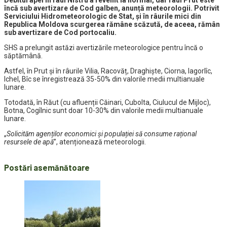
Debitul apei în râul Nistru a revenit la normal, dar râul Prut este
încă sub avertizare de Cod galben, anunță meteorologii. Potrivit
Serviciului Hidrometeorologic de Stat, și în râurile mici din
Republica Moldova scurgerea rămâne scăzută, de aceea, rămân
sub avertizare de Cod portocaliu.
SHS a prelungit astăzi avertizările meteorologice pentru încă o
săptămână.
Astfel, în Prut și în râurile Vilia, Racovăț, Draghiște, Ciorna, Iagorlîc,
Ichel, Bîc se înregistrează 35-50% din valorile medii multianuale
lunare.
Totodată, în Răut (cu afluenții Căinari, Cubolta, Ciulucul de Mijloc),
Botna, Cogîlnic sunt doar 10-30% din valorile medii multianuale
lunare.
„
Solicităm agenților economici și populației să consume rațional
resursele de apă
”, atenționează meteorologii.
Postări asemănătoare