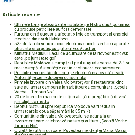
Articole recente
Ultimele baraje absorbante instalate pe Nistru după poluarea
cu produse petroliere au fost demontate
Furtuna din 6 august a afectat o linie de transport al energiei
electrice din nordul Moldovei
525 de familii și-au înlocuit electrocasnicele vechi cu aparate
eficiente energetic, cu ajutorul EcoVoucher
Ministrul Mediului: Lacul de acumulare de la Novodnestrovsk
este „pe jumătate gol”
Republica Moldova a cumpărat pe 4 august energie de 2-3 ori
mai scumpă. Autoritățile cer în continuare economisirea
Posibile deconectări de energie electrică în această seară.
Autoritățile cer reducerea consumului
Primele izvoare din Valea Molovateț vor fi restaurate: cinci
sate au lansat campania la sărbătoarea comunitară „Școală
Veche – Timpuri Noi”
20 de tineri din mai multe colțuri ale țării, pregătiți să devină
jurnaliști de mediu
Debitul Nistrului spre Republica Moldova va fi redus în
următoarele două săptămâni la 85 m³/s
Comunitățile din valea Molovatețului se adună la un
eveniment care celebrează natura și cultura: „Școală Veche –
Timpuri Noi”
O viață țesută în covoare. Povestea meșteriței Maria Mazur