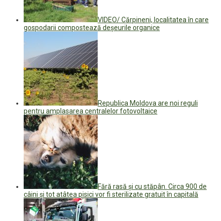
VIDEO/ Cărpineni, localitatea în care
gospodarii compostează deșeurile organice
Republica Moldova are noi reguli
pentru amplasarea centralelor fotovoltaice
Fără rasă și cu stăpân. Circa 900 de
câini și tot atâtea pisici vor fi sterilizate gratuit în capitală