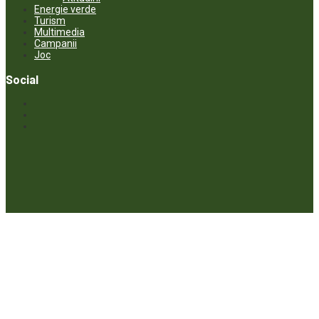
Energie verde
Turism
Multimedia
Campanii
Joc
Social
© ECOPRESA. All rights reserved *** Preluarea textelor care aparțin
www.ecopresa.md poate fi făcută doar cu indicarea sursei și link
activ către subiectul preluat.