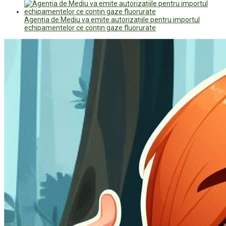
Agenția de Mediu va emite autorizațiile pentru importul
echipamentelor ce conțin gaze fluorurate