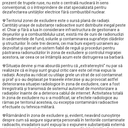
prezent de trupele ruse, nu este o centrală nucleară în sens
convențional, ci o întreprindere de stat specializată pentru
dezafectarea unităților electrice fără combustibil nuclear.
☢Teritoriul zonei de excludere este o sursă plană de radiații.
Cantități uriașe de substanțe radioactive sunt distribuite inegal peste
el. Chiar și fără a lua în considerare infrastructura de gestionare a
deșeurilor și a combustibilului uzat, există mii de curii de radionuclizi
în sedimentele de fund, solurile și contaminarea suprafeței clădirilor
și structurilor. În cele trei decenii, cei mai buni experți ucraineni au
dezvoltat și operat un sistem fiabil de reguli și proceduri pentru
păstrarea radionuclizilor în zona de excludere și controlul migrației
acestora, iar ceea ce se întâmplă acum este distrugerea sa barbară.
☢Situația devine și mai absurdă pentru că „extratereștrii” nu par să
realizeze că ei înșiși sunt grupul critic care este cel mai expus la
radiații. Aceștia au ridicat cu utilaje grele un strat de sol contaminat
și praf și s-au deplasat pe traseele interzise și au provocat astfel
deteriorarea situației radiologice în zona de excludere, care a fost
înregistrată și transmisă de sistemul automat de monitorizare a
radiațiilor înainte de a deteriora cablul de internet. Activitatea totală
în zona de excludere nu s-a modificat, iar efectele radiologice au
rămas pe teritoriul acesteia, cu excepția contaminării radioactive
efectuate cu tehnica militară.
☢Rămânând în zona de excludere și, evident, neavând cunoștințe
despre cum să asigure siguranța personală în teritoriile contaminate
radioactiv, invadatorii sunt expuși la o expunere substanțială externă