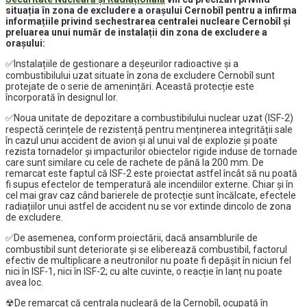
situația în zona de excludere a orașului Cernobîl pentru a infirma
informațiile privind sechestrarea centralei nucleare Cernobîl și
preluarea unui număr de instalații din zona de excludere a
orașului:
✅Instalațiile de gestionare a deșeurilor radioactive și a
combustibilului uzat situate în zona de excludere Cernobîl sunt
protejate de o serie de amenințări. Această protecție este
încorporată în designul lor.
✅Noua unitate de depozitare a combustibilului nuclear uzat (ISF-2)
respectă cerințele de rezistență pentru menținerea integrității sale
în cazul unui accident de avion și al unui val de explozie și poate
rezista tornadelor și impacturilor obiectelor rigide induse de tornade
care sunt similare cu cele de rachete de până la 200 mm. De
remarcat este faptul că ISF-2 este proiectat astfel încât să nu poată
fi supus efectelor de temperatură ale incendiilor externe. Chiar și în
cel mai grav caz când barierele de protecție sunt încălcate, efectele
radiațiilor unui astfel de accident nu se vor extinde dincolo de zona
de excludere.
✅De asemenea, conform proiectării, dacă ansamblurile de
combustibil sunt deteriorate și se eliberează combustibil, factorul
efectiv de multiplicare a neutronilor nu poate fi depășit în niciun fel
nici în ISF-1, nici în ISF-2; cu alte cuvinte, o reacție în lanț nu poate
avea loc.
☢De remarcat că centrala nucleară de la Cernobîl, ocupată în