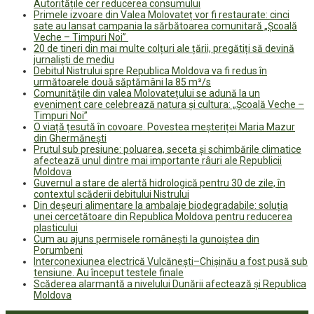
Autoritățile cer reducerea consumului
Primele izvoare din Valea Molovateț vor fi restaurate: cinci
sate au lansat campania la sărbătoarea comunitară „Școală
Veche – Timpuri Noi”
20 de tineri din mai multe colțuri ale țării, pregătiți să devină
jurnaliști de mediu
Debitul Nistrului spre Republica Moldova va fi redus în
următoarele două săptămâni la 85 m³/s
Comunitățile din valea Molovatețului se adună la un
eveniment care celebrează natura și cultura: „Școală Veche –
Timpuri Noi”
O viață țesută în covoare. Povestea meșteriței Maria Mazur
din Ghermănești
Prutul sub presiune: poluarea, seceta și schimbările climatice
afectează unul dintre mai importante râuri ale Republicii
Moldova
Guvernul a stare de alertă hidrologică pentru 30 de zile, în
contextul scăderii debitului Nistrului
Din deșeuri alimentare la ambalaje biodegradabile: soluția
unei cercetătoare din Republica Moldova pentru reducerea
plasticului
Cum au ajuns permisele românești la gunoiștea din
Porumbeni
Interconexiunea electrică Vulcănești–Chișinău a fost pusă sub
tensiune. Au început testele finale
Scăderea alarmantă a nivelului Dunării afectează și Republica
Moldova