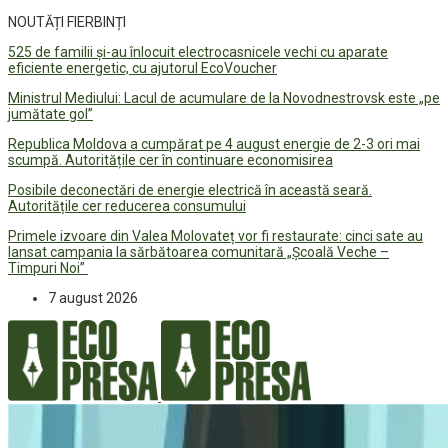
NOUTĂȚI FIERBINȚI
525 de familii și-au înlocuit electrocasnicele vechi cu aparate
eficiente energetic, cu ajutorul EcoVoucher
Ministrul Mediului: Lacul de acumulare de la Novodnestrovsk este „pe
jumătate gol”
Republica Moldova a cumpărat pe 4 august energie de 2-3 ori mai
scumpă. Autoritățile cer în continuare economisirea
Posibile deconectări de energie electrică în această seară.
Autoritățile cer reducerea consumului
Primele izvoare din Valea Molovateț vor fi restaurate: cinci sate au
lansat campania la sărbătoarea comunitară „Școală Veche –
Timpuri Noi”
7 august 2026