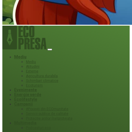
Mediu
Mediu
Atitudini
Externe
Agricultura durabila
Schimbari climatice
Ecoturism
Evenimente
Energie verde
Ecolifestyle
Campanii
#Povești din ECOmunitate
Servicii publice de calitate
Protecție ariilor (ne)protejate
Multimedia
Podcasturi eco