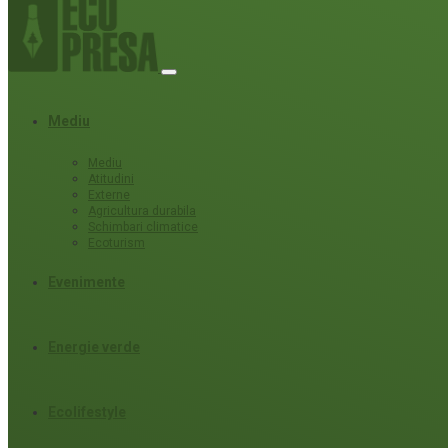
Mediu
Mediu
Atitudini
Externe
Agricultura durabila
Schimbari climatice
Ecoturism
Evenimente
Energie verde
Ecolifestyle