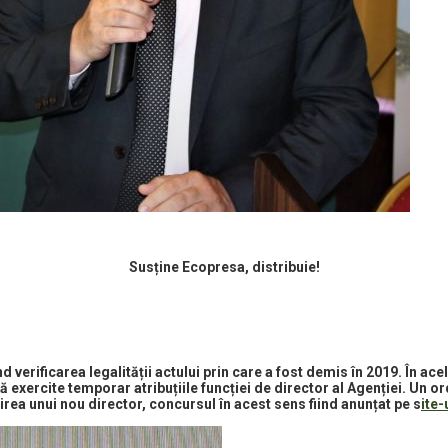
Susține Ecopresa, distribuie!
d verificarea legalității actului prin care a fost demis în 2019. În acel
ă exercite temporar atribuțiile funcției de director al Agenției. Un o
rea unui nou director, concursul în acest sens fiind anunțat pe s
ite-