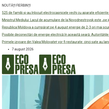
NOUTĂȚI FIERBINȚI
525 de familii și-au înlocuit electrocasnicele vechi cu aparate eficient
Ministrul Mediului: Lacul de acumulare de la Novodnestrovsk este „pe 
Republica Moldova a cumpărat pe 4 august energie de 2-3 ori mai scum
Posibile deconectări de energie electrică în această seară. Autorități
Primele izvoare din Valea Molovateț vor fi restaurate: cinci sate au 
7 august 2026