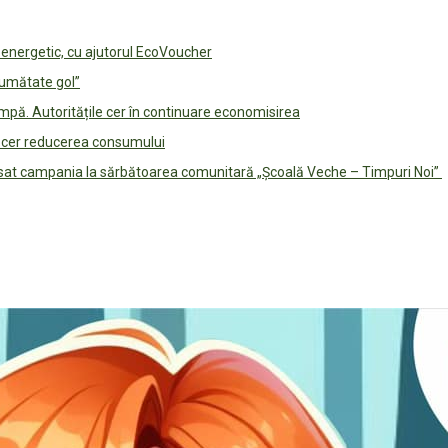
e energetic, cu ajutorul EcoVoucher
jumătate gol”
pă. Autoritățile cer în continuare economisirea
le cer reducerea consumului
lansat campania la sărbătoarea comunitară „Școală Veche – Timpuri Noi”