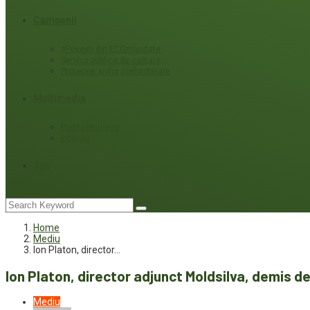
Campanii
#Povești din ECOmunitate
Servicii publice de calitate
Protecție ariilor (ne)protejate
Multimedia
Podcasturi eco
Interviu
Joc
Home
Mediu
Ion Platon, director…
Ion Platon, director adjunct Moldsilva, demis d
Mediu