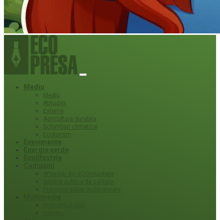
Mediu
Mediu
Atitudini
Externe
Agricultura durabila
Schimbari climatice
Ecoturism
Evenimente
Energie verde
Ecolifestyle
Campanii
#Povești din ECOmunitate
Servicii publice de calitate
Protecție ariilor (ne)protejate
Multimedia
Podcasturi eco
Interviu