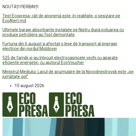
NOUTĂȚI FIERBINȚI
Test Ecopresa: cât de anonimă este, în realitate, o sesizare pe
EcoAlert.md
Ultimele baraje absorbante instalate pe Nistru după poluarea cu
produse petroliere au fost demontate
Furtuna din 6 august a afectat o linie de transport al energiei
electrice din nordul Moldovei
525 de familii și-au înlocuit electrocasnicele vechi cu aparate
eficiente energetic, cu ajutorul EcoVoucher
Ministrul Mediului: Lacul de acumulare de la Novodnestrovsk este „pe
jumătate gol”
10 august 2026