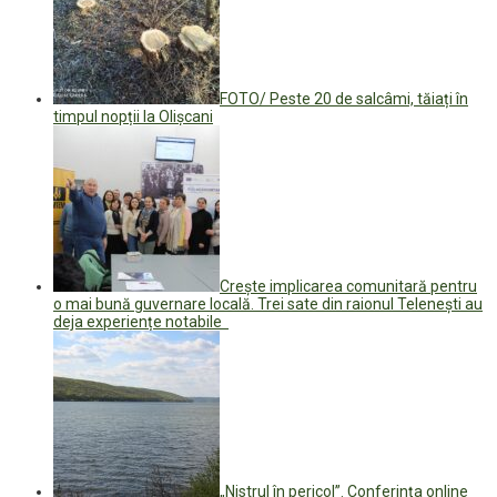
FOTO/ Peste 20 de salcâmi, tăiați în
timpul nopții la Olișcani
Crește implicarea comunitară pentru
o mai bună guvernare locală. Trei sate din raionul Telenești au
deja experiențe notabile
„Nistrul în pericol”. Conferința online