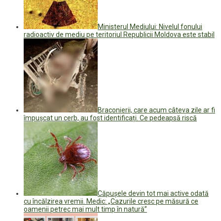
Ministerul Mediului: Nivelul fonului
radioactiv de mediu pe teritoriul Republicii Moldova este stabil
Braconierii, care acum câteva zile ar fi
împușcat un cerb, au fost identificați. Ce pedeapsă riscă
Căpușele devin tot mai active odată
cu încălzirea vremii. Medic: „Cazurile cresc pe măsură ce
oamenii petrec mai mult timp în natură”