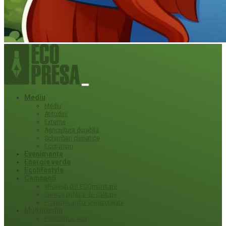
Mediu
Mediu
Atitudini
Externe
Agricultura durabila
Schimbari climatice
Ecoturism
Evenimente
Energie verde
Ecolifestyle
Campanii
#Povești din ECOmunitate
Servicii publice de calitate
Protecție ariilor (ne)protejate
Multimedia
Podcasturi eco