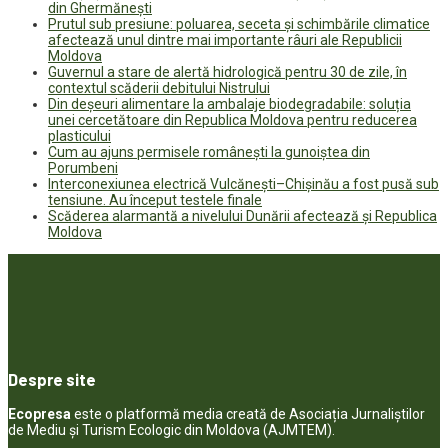
din Ghermănești
Prutul sub presiune: poluarea, seceta și schimbările climatice
afectează unul dintre mai importante râuri ale Republicii
Moldova
Guvernul a stare de alertă hidrologică pentru 30 de zile, în
contextul scăderii debitului Nistrului
Din deșeuri alimentare la ambalaje biodegradabile: soluția
unei cercetătoare din Republica Moldova pentru reducerea
plasticului
Cum au ajuns permisele românești la gunoiștea din
Porumbeni
Interconexiunea electrică Vulcănești–Chișinău a fost pusă sub
tensiune. Au început testele finale
Scăderea alarmantă a nivelului Dunării afectează și Republica
Moldova
Despre site
Ecopresa
este o platformă media creată de Asociația Jurnaliștilor
de Mediu și Turism Ecologic din Moldova (AJMTEM).