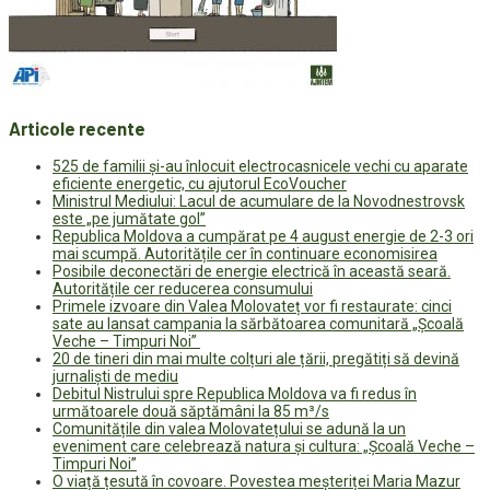
Articole recente
525 de familii și-au înlocuit electrocasnicele vechi cu aparate
eficiente energetic, cu ajutorul EcoVoucher
Ministrul Mediului: Lacul de acumulare de la Novodnestrovsk
este „pe jumătate gol”
Republica Moldova a cumpărat pe 4 august energie de 2-3 ori
mai scumpă. Autoritățile cer în continuare economisirea
Posibile deconectări de energie electrică în această seară.
Autoritățile cer reducerea consumului
Primele izvoare din Valea Molovateț vor fi restaurate: cinci
sate au lansat campania la sărbătoarea comunitară „Școală
Veche – Timpuri Noi”
20 de tineri din mai multe colțuri ale țării, pregătiți să devină
jurnaliști de mediu
Debitul Nistrului spre Republica Moldova va fi redus în
următoarele două săptămâni la 85 m³/s
Comunitățile din valea Molovatețului se adună la un
eveniment care celebrează natura și cultura: „Școală Veche –
Timpuri Noi”
O viață țesută în covoare. Povestea meșteriței Maria Mazur