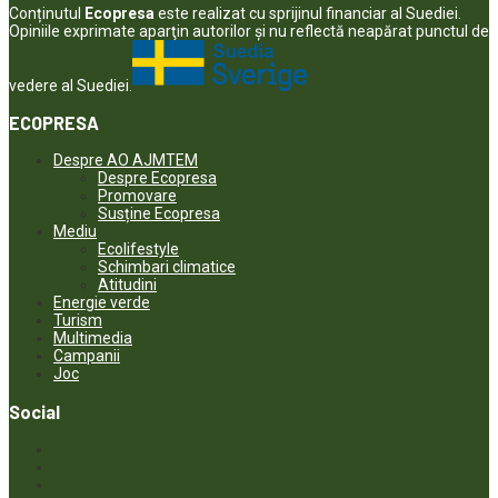
Conținutul
Ecopresa
este realizat cu sprijinul financiar al Suediei.
Opiniile exprimate aparţin autorilor şi nu reflectă neapărat punctul de
vedere al Suediei.
ECOPRESA
Despre AO AJMTEM
Despre Ecopresa
Promovare
Susține Ecopresa
Mediu
Ecolifestyle
Schimbari climatice
Atitudini
Energie verde
Turism
Multimedia
Campanii
Joc
Social