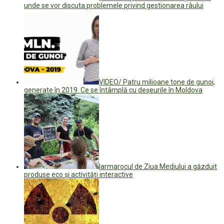
unde se vor discuta problemele privind gestionarea râului
VIDEO/ Patru milioane tone de gunoi,
generate în 2019. Ce se întâmplă cu deșeurile în Moldova
Iarmarocul de Ziua Mediului a găzduit
produse eco și activități interactive