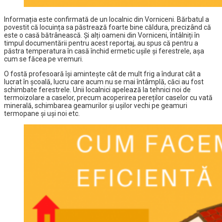
Informația este confirmată de un localnic din Vorniceni. Bărbatul a
povestit că locuința sa păstrează foarte bine căldura, precizând că
este o casă bătrânească. Şi alți oameni din Vorniceni, întâlniți în
timpul documentării pentru acest reportaj, au spus că pentru a
păstra temperatura în casă închid ermetic ușile și ferestrele, așa
cum se făcea pe vremuri.
O fostă profesoară îşi aminteşte cât de mult frig a îndurat cât a
lucrat în şcoală, lucru care acum nu se mai întâmplă, căci au fost
schimbate ferestrele. Unii localnici apelează la tehnici noi de
termoizolare a caselor, precum acoperirea pereților caselor cu vată
minerală, schimbarea geamurilor și ușilor vechi pe geamuri
termopane și uși noi etc.