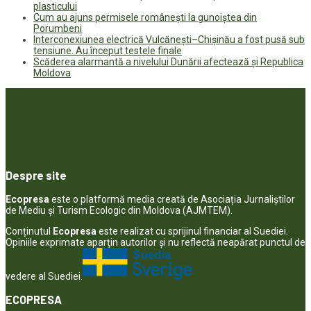
plasticului
Cum au ajuns permisele românești la gunoiștea din
Porumbeni
Interconexiunea electrică Vulcănești–Chișinău a fost pusă sub
tensiune. Au început testele finale
Scăderea alarmantă a nivelului Dunării afectează și Republica
Moldova
Despre site
Ecopresa
este o platformă media creată de Asociația Jurnaliștilor
de Mediu și Turism Ecologic din Moldova (AJMTEM).
Conținutul
Ecopresa
este realizat cu sprijinul financiar al Suediei.
Opiniile exprimate aparţin autorilor şi nu reflectă neapărat punctul de
vedere al Suediei.
ECOPRESA