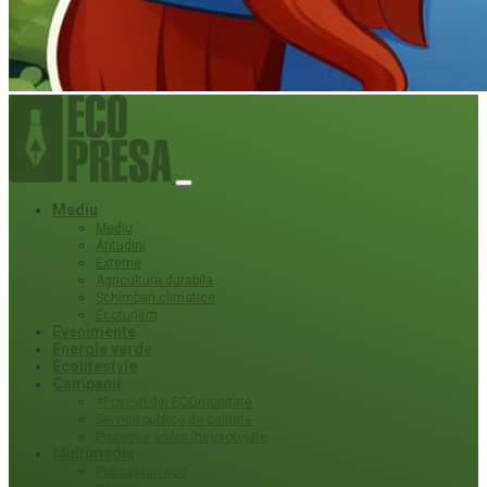
Mediu
Mediu
Atitudini
Externe
Agricultura durabila
Schimbari climatice
Ecoturism
Evenimente
Energie verde
Ecolifestyle
Campanii
#Povești din ECOmunitate
Servicii publice de calitate
Protecție ariilor (ne)protejate
Multimedia
Podcasturi eco