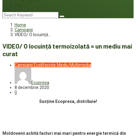
Interviu
Joc
Home
Campanii
VIDEO/ O locuință…
VIDEO/ O locuință termoizolată = un mediu mai
curat
Campanii
Ecolifestyle
Mediu
Multimedia
Ecopresa
8 decembrie 2020
0
Susține Ecopresa, distribuie!
Moldovenii achită facturi mai mari pentru energie termică din