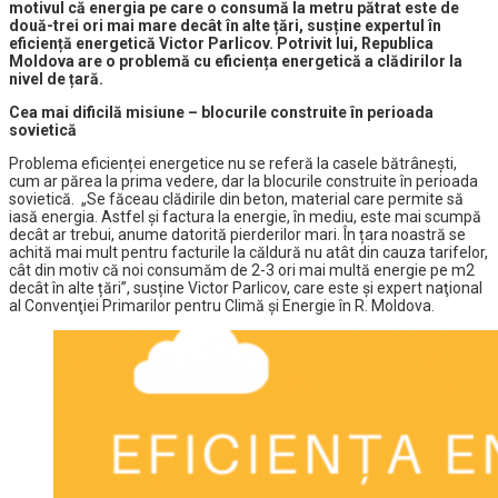
motivul că energia pe care o consumă la metru pătrat este de
două-trei ori mai mare decât în alte țări, susține expertul în
eficiență energetică Victor Parlicov. Potrivit lui, Republica
Moldova are o problemă cu eficiența energetică a clădirilor la
nivel de țară.
Cea mai dificilă misiune – blocurile construite în perioada
sovietică
Problema eficienței energetice nu se referă la casele bătrânești,
cum ar părea la prima vedere, dar la blocurile construite în perioada
sovietică. „Se făceau clădirile din beton, material care permite să
iasă energia. Astfel și factura la energie, în mediu, este mai scumpă
decât ar trebui, anume datorită pierderilor mari. În țara noastră se
achită mai mult pentru facturile la căldură nu atât din cauza tarifelor,
cât din motiv că noi consumăm de 2-3 ori mai multă energie pe m2
decât în alte țări”, susține Victor Parlicov, care este şi expert naţional
al Convenţiei Primarilor pentru Climă şi Energie în R. Moldova.