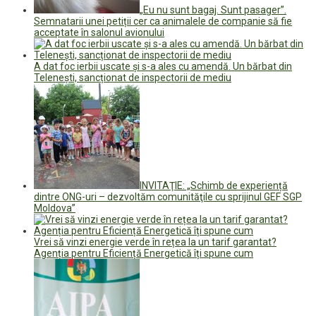
„Eu nu sunt bagaj. Sunt pasager”.
Semnatarii unei petiții cer ca animalele de companie să fie
acceptate în salonul avionului
A dat foc ierbii uscate și s-a ales cu amendă. Un bărbat din
Telenești, sancționat de inspectorii de mediu
INVITAŢIE: „Schimb de experiență
dintre ONG-uri – dezvoltăm comunităţile cu sprijinul GEF SGP
Moldova”
Vrei să vinzi energie verde în rețea la un tarif garantat?
Agenția pentru Eficiență Energetică îți spune cum