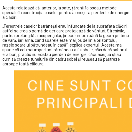
Acesta relatează că, anterior, la sate, țăranii foloseau metode
speciale în construcția caselor pentru a micșora pierderile de energie
a clădirii.
„Ferestrele caselor bătrânești erau înfundate de la suprafața clădirii,
astfel se crea o pernă de aer care protejează de vânturi. Streșinile,
partea prelungită a acoperișului, țineau umbra până la geam pe timp
de vară, iar iarna, când soarele este mai jos de linia orizontului,
razele soarelui pătrundeau în casă”, explică expertul. Acesta mai
spune că cel mai important rămâneau a fi sobele, căci dacă sobarul
era bun, practic nu existau pierderi de energie, căci, aceștia știau
cum să creeze tunelurile din cadru sobei și reușeau să păstreze
aproape toată căldura.