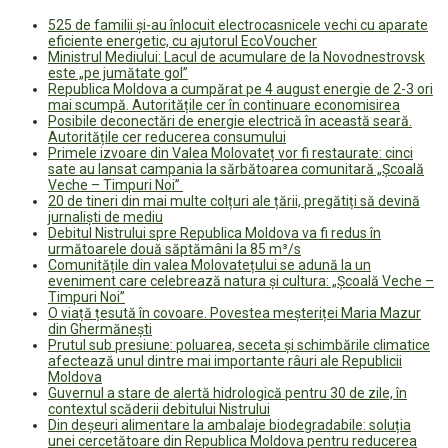
525 de familii și-au înlocuit electrocasnicele vechi cu aparate
eficiente energetic, cu ajutorul EcoVoucher
Ministrul Mediului: Lacul de acumulare de la Novodnestrovsk
este „pe jumătate gol”
Republica Moldova a cumpărat pe 4 august energie de 2-3 ori
mai scumpă. Autoritățile cer în continuare economisirea
Posibile deconectări de energie electrică în această seară.
Autoritățile cer reducerea consumului
Primele izvoare din Valea Molovateț vor fi restaurate: cinci
sate au lansat campania la sărbătoarea comunitară „Școală
Veche – Timpuri Noi”
20 de tineri din mai multe colțuri ale țării, pregătiți să devină
jurnaliști de mediu
Debitul Nistrului spre Republica Moldova va fi redus în
următoarele două săptămâni la 85 m³/s
Comunitățile din valea Molovatețului se adună la un
eveniment care celebrează natura și cultura: „Școală Veche –
Timpuri Noi”
O viață țesută în covoare. Povestea meșteriței Maria Mazur
din Ghermănești
Prutul sub presiune: poluarea, seceta și schimbările climatice
afectează unul dintre mai importante râuri ale Republicii
Moldova
Guvernul a stare de alertă hidrologică pentru 30 de zile, în
contextul scăderii debitului Nistrului
Din deșeuri alimentare la ambalaje biodegradabile: soluția
unei cercetătoare din Republica Moldova pentru reducerea