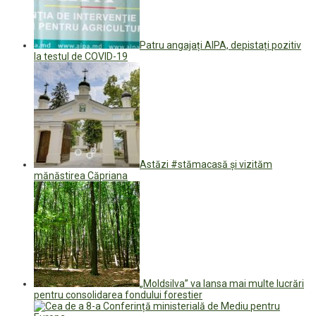
Patru angajați AIPA, depistați pozitiv
la testul de COVID-19
Astăzi #stămacasă și vizităm
mănăstirea Căpriana
„Moldsilva” va lansa mai multe lucrări
pentru consolidarea fondului forestier