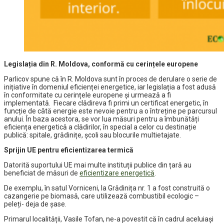
Legislația din R. Moldova, conformă cu cerințele europene
Parlicov spune că în R. Moldova sunt în proces de derulare o serie de
inițiative în domeniul eficienței energetice, iar legislația a fost adusă
în conformitate cu cerințele europene și urmează a fi
implementată. Fiecare clădireva fi primi un certificat energetic, în
funcție de câtă energie este nevoie pentru a o întreține pe parcursul
anului. În baza acestora, se vor lua măsuri pentru a îmbunătăți
eficiența energetică a clădirilor, în special a celor cu destinație
publică: spitale, grădinițe, școli sau blocurile multietajate.
Sprijin UE pentru eficientizarea termică
Datorită suportului UE mai multe instituții publice din țară au
beneficiat de măsuri de
eficientizare energetică
.
De exemplu, în satul Vorniceni, la Grădinița nr. 1 a fost construită o
cazangerie pe biomasă, care utilizează combustibil ecologic –
peleți- deja de șase.
Primarul localității, Vasile Tofan, ne-a povestit că în cadrul aceluiaşi