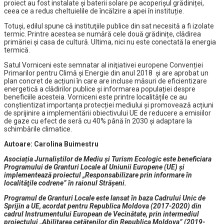
proiect au fost instalate și baterii solare pe acoperișul grădiniței,
ceea ce a redus cheltuielile de încălzire a apei în instituție.
Totuși, edilul spune că instituţiile publice din sat necesită a fi izolate
termic. Printre acestea se numără cele două grădinițe, clădirea
primăriei și casa de cultură. Ultima, nici nu este conectată la energia
termică.
Satul Vorniceni este semnatar al iniţiativei europene Convenției
Primarilor pentru Climă şi Energie din anul 2018 și are aprobat un
plan concret de acțiuni în care are incluse măsuri de eficientizare
energetică a clădirilor publice și informarea populației despre
beneficiile acesteia. Vorniceni este printre localitățile ce au
conștientizat importanța protecției mediului și promovează acțiuni
de sprijinire a implementării obiectivului UE de reducere a emisiilor
de gaze cu efect de seră cu 40% până în 2030 și adaptare la
schimbările climatice.
Autoare: Carolina Buimestru
Asociația Jurnaliștilor de Mediu și Turism Ecologic este beneficiara
Programului de Granturi Locale al Uniunii Europene (UE) și
implementează proiectul „Responsabilizare prin informare în
localităţile codrene” în raionul Strășeni.
Programul de Granturi Locale este lansat în baza Cadrului Unic de
Sprijin a UE, acordat pentru Republica Moldova (2017-2020) din
cadrul Instrumentului European de Vecinătate, prin intermediul
proiectului „Abilitarea cetățenilor din Republica Moldova” (2019-