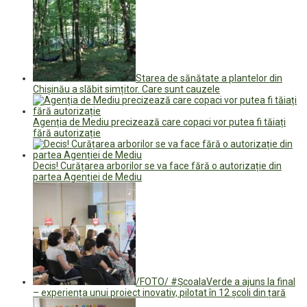
Starea de sănătate a plantelor din
Chișinău a slăbit simțitor. Care sunt cauzele
Agenția de Mediu precizează care copaci vor putea fi tăiați
fără autorizație
Decis! Curățarea arborilor se va face fără o autorizație din
partea Agenției de Mediu
/FOTO/ #ȘcoalaVerde a ajuns la final
– experiența unui proiect inovativ, pilotat în 12 școli din țară