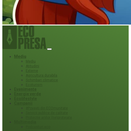
Mediu
Mediu
Atitudini
Externe
Agricultura durabila
Schimbari climatice
Ecoturism
Evenimente
Energie verde
Ecolifestyle
Campanii
#Povești din ECOmunitate
Servicii publice de calitate
Protecție ariilor (ne)protejate
Multimedia
Podcasturi eco