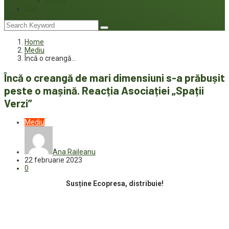
Interviu
Joc
Home
Mediu
Încă o creangă…
Încă o creangă de mari dimensiuni s-a prăbușit
peste o mașină. Reacția Asociației „Spații
Verzi”
Mediu
Ana Raileanu
22 februarie 2023
0
Susține Ecopresa, distribuie!