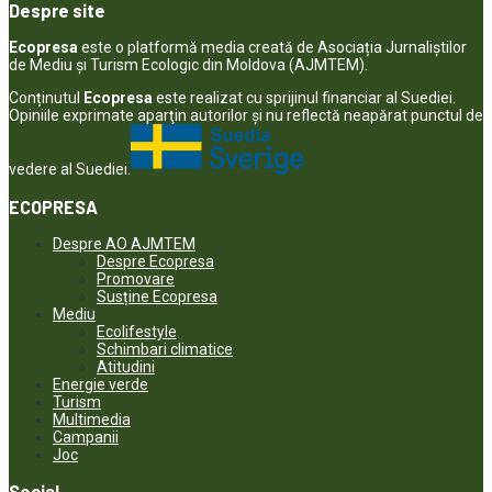
Despre site
Ecopresa
este o platformă media creată de Asociația Jurnaliștilor
de Mediu și Turism Ecologic din Moldova (AJMTEM).
Conținutul
Ecopresa
este realizat cu sprijinul financiar al Suediei.
Opiniile exprimate aparţin autorilor şi nu reflectă neapărat punctul de
vedere al Suediei.
ECOPRESA
Despre AO AJMTEM
Despre Ecopresa
Promovare
Susține Ecopresa
Mediu
Ecolifestyle
Schimbari climatice
Atitudini
Energie verde
Turism
Multimedia
Campanii
Joc
Social