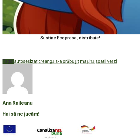
Susține Ecopresa, distribuie!
Tags:
autosesizat
creangă s-a prăbușit
mașină
spatii verzi
Ana Raileanu
Hai să ne jucăm!