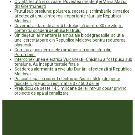
O viață țesută în covoare. Povestea meșteriței Maria Mazur
din Ghermănești
Prutul sub presiune: poluarea, seceta și schimbările climatice
afectează unul dintre mai importante râuri ale Republicii
Moldova
Guvernul a stare de alertă hidrologică pentru 30 de zile, în
contextul scăderii debitului Nistrului
Din deșeuri alimentare la ambalaje biodegradabile: soluția
unei cercetătoare din Republica Moldova pentru reducerea
plasticului
Cum au ajuns permisele românești la gunoiștea din
Porumbeni
Interconexiunea electrică Vulcănești–Chișinău a fost pusă sub
tensiune. Au început testele finale
Scăderea alarmantă a nivelului Dunării afectează și Republica
Moldova
Pescuit ilegal cu curent electric pe Nistru: 55 kg de pește
ridicate și prejudiciu estimat la 372 500 de lei
Prejudiciu de peste 14,5 milioane de lei într-un dosar privind
proiecte de apă și canalizare