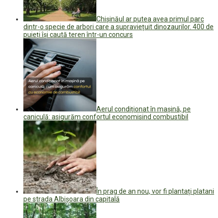
Chișinăul ar putea avea primul parc
dintr-o specie de arbori care a supraviețuit dinozaurilor. 400 de
puieți își caută teren într-un concurs
Aerul condiționat în mașină, pe
caniculă: asigurăm confortul economisind combustibil
În prag de an nou, vor fi plantați platani
pe strada Albișoara din capitală