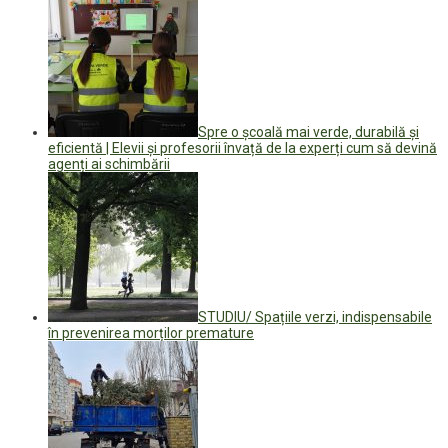
Spre o școală mai verde, durabilă și
eficientă | Elevii și profesorii învață de la experți cum să devină
agenți ai schimbării
STUDIU/ Spațiile verzi, indispensabile
în prevenirea morților premature