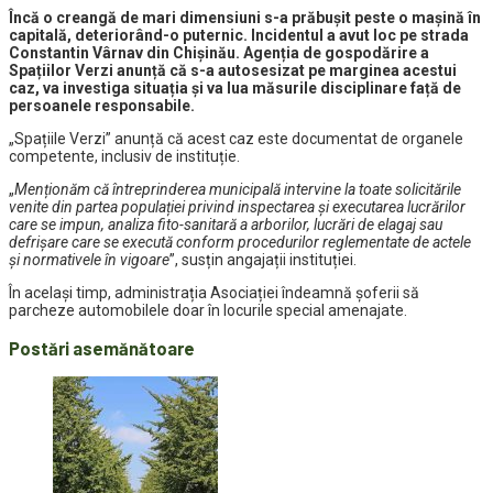
Încă o creangă de mari dimensiuni s-a prăbușit peste o mașină în
capitală, deteriorând-o puternic. Incidentul a avut loc pe strada
Constantin Vârnav din Chișinău. Agenția de gospodărire a
Spațiilor Verzi anunță că s-a autosesizat pe marginea acestui
caz, va investiga situația și va lua măsurile disciplinare față de
persoanele responsabile.
„Spațiile Verzi” anunță că acest caz este documentat de organele
competente, inclusiv de instituție.
„
Menționăm că întreprinderea municipală intervine la toate solicitările
venite din partea populației privind inspectarea și executarea lucrărilor
care se impun, analiza fito-sanitară a arborilor, lucrări de elagaj sau
defrișare care se execută conform procedurilor reglementate de actele
și normativele în vigoare
”, susțin angajații instituției.
În același timp, administrația Asociației îndeamnă șoferii să
parcheze automobilele doar în locurile special amenajate.
Postări asemănătoare