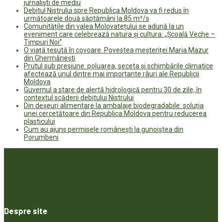
jurnaliști de mediu
Debitul Nistrului spre Republica Moldova va fi redus în
următoarele două săptămâni la 85 m³/s
Comunitățile din valea Molovatețului se adună la un
eveniment care celebrează natura și cultura: „Școală Veche –
Timpuri Noi”
O viață țesută în covoare. Povestea meșteriței Maria Mazur
din Ghermănești
Prutul sub presiune: poluarea, seceta și schimbările climatice
afectează unul dintre mai importante râuri ale Republicii
Moldova
Guvernul a stare de alertă hidrologică pentru 30 de zile, în
contextul scăderii debitului Nistrului
Din deșeuri alimentare la ambalaje biodegradabile: soluția
unei cercetătoare din Republica Moldova pentru reducerea
plasticului
Cum au ajuns permisele românești la gunoiștea din
Porumbeni
Despre site