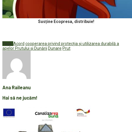
Susține Ecopresa, distribuie!
Tags:
Acord
cooperarea privind protecția și utilizarea durabilă a
apelor Prutului și Dunării
Dunare
Prut
Ana Raileanu
Hai să ne jucăm!