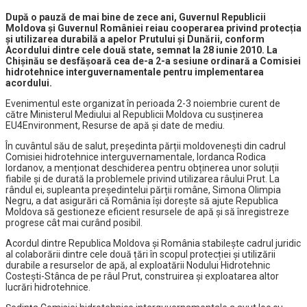
După o pauză de mai bine de zece ani, Guvernul Republicii
Moldova și Guvernul României reiau cooperarea privind protecția
și utilizarea durabilă a apelor Prutului și Dunării, conform
Acordului dintre cele două state, semnat la 28 iunie 2010. La
Chișinău se desfășoară cea de-a 2-a sesiune ordinară a Comisiei
hidrotehnice interguvernamentale pentru implementarea
acordului.
Evenimentul este organizat în perioada 2-3 noiembrie curent de
către Ministerul Mediului al Republicii Moldova cu susținerea
EU4Environment, Resurse de apă și date de mediu.
În cuvântul său de salut, președinta părții moldovenești din cadrul
Comisiei hidrotehnice interguvernamentale, Iordanca Rodica
Iordanov, a menționat deschiderea pentru obținerea unor soluții
fiabile și de durată la problemele privind utilizarea râului Prut. La
rândul ei, supleanta președintelui părții române, Simona Olimpia
Negru, a dat asigurări că România își dorește să ajute Republica
Moldova să gestioneze eficient resursele de apă și să înregistreze
progrese cât mai curând posibil.
Acordul dintre Republica Moldova și România stabilește cadrul juridic
al colaborării dintre cele două țări în scopul protecției și utilizării
durabile a resurselor de apă, al exploatării Nodului Hidrotehnic
Costeşti-Stânca de pe râul Prut, construirea şi exploatarea altor
lucrări hidrotehnice.