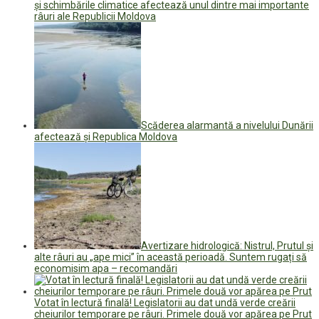
și schimbările climatice afectează unul dintre mai importante
râuri ale Republicii Moldova
Scăderea alarmantă a nivelului Dunării
afectează și Republica Moldova
Avertizare hidrologică: Nistrul, Prutul și
alte râuri au „ape mici” în această perioadă. Suntem rugați să
economisim apa – recomandări
Votat în lectură finală! Legislatorii au dat undă verde creării
cheiurilor temporare pe râuri. Primele două vor apărea pe Prut