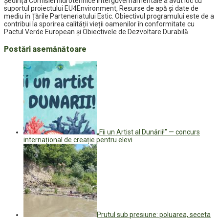
Ședința Comisiei hidrotehnice interguvernamentale a avut loc cu
suportul proiectului EU4Environment, Resurse de apă și date de
mediu în Țările Parteneriatului Estic. Obiectivul programului este de a
contribui la sporirea calității vieții oamenilor în conformitate cu
Pactul Verde European și Obiectivele de Dezvoltare Durabilă.
Postări asemănătoare
„Fii un Artist al Dunării!” — concurs
internațional de creație pentru elevi
Prutul sub presiune: poluarea, seceta