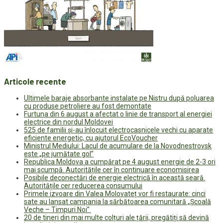
Articole recente
Ultimele baraje absorbante instalate pe Nistru după poluarea
cu produse petroliere au fost demontate
Furtuna din 6 august a afectat o linie de transport al energiei
electrice din nordul Moldovei
525 de familii și-au înlocuit electrocasnicele vechi cu aparate
eficiente energetic, cu ajutorul EcoVoucher
Ministrul Mediului: Lacul de acumulare de la Novodnestrovsk
este „pe jumătate gol”
Republica Moldova a cumpărat pe 4 august energie de 2-3 ori
mai scumpă. Autoritățile cer în continuare economisirea
Posibile deconectări de energie electrică în această seară.
Autoritățile cer reducerea consumului
Primele izvoare din Valea Molovateț vor fi restaurate: cinci
sate au lansat campania la sărbătoarea comunitară „Școală
Veche – Timpuri Noi”
20 de tineri din mai multe colțuri ale țării, pregătiți să devină