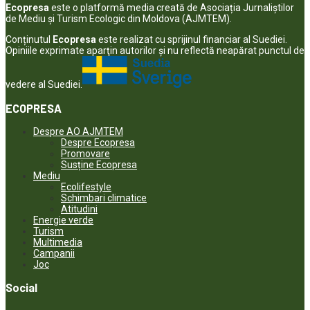
Ecopresa
este o platformă media creată de Asociația Jurnaliștilor
de Mediu și Turism Ecologic din Moldova (AJMTEM).
Conținutul
Ecopresa
este realizat cu sprijinul financiar al Suediei.
Opiniile exprimate aparţin autorilor şi nu reflectă neapărat punctul de
vedere al Suediei.
ECOPRESA
Despre AO AJMTEM
Despre Ecopresa
Promovare
Susține Ecopresa
Mediu
Ecolifestyle
Schimbari climatice
Atitudini
Energie verde
Turism
Multimedia
Campanii
Joc
Social