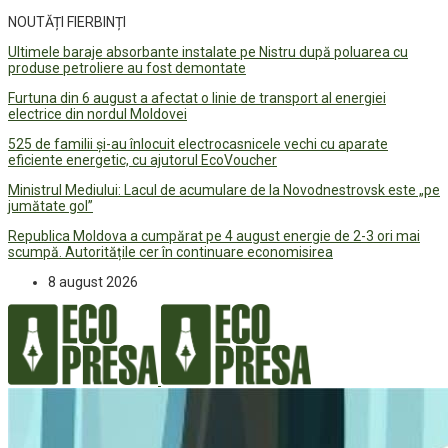
NOUTĂȚI FIERBINȚI
Ultimele baraje absorbante instalate pe Nistru după poluarea cu
produse petroliere au fost demontate
Furtuna din 6 august a afectat o linie de transport al energiei
electrice din nordul Moldovei
525 de familii și-au înlocuit electrocasnicele vechi cu aparate
eficiente energetic, cu ajutorul EcoVoucher
Ministrul Mediului: Lacul de acumulare de la Novodnestrovsk este „pe
jumătate gol”
Republica Moldova a cumpărat pe 4 august energie de 2-3 ori mai
scumpă. Autoritățile cer în continuare economisirea
8 august 2026