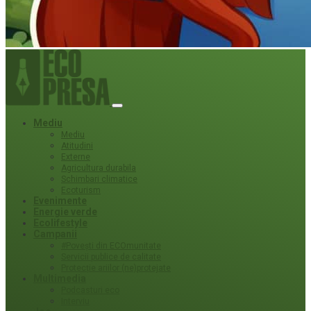
Mediu
Mediu
Atitudini
Externe
Agricultura durabila
Schimbari climatice
Ecoturism
Evenimente
Energie verde
Ecolifestyle
Campanii
#Povești din ECOmunitate
Servicii publice de calitate
Protecție ariilor (ne)protejate
Multimedia
Podcasturi eco
Interviu