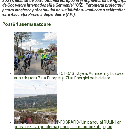
2021), finanțat de către Uniunea Europeană și implementat de Agenția
de Cooperare Internațională a Germaniei (GIZ). Partenerul proiectului
pentru creșterea potențialului de vizibilitate și implicare a cetățenilor
este Asociația Presei Independente (API).
Postări asemănătoare
/FOTO/ Strășeni, Vorniceni și Lozova
au sărbătorit Ziua Europei și Ziua Energiei pe biciclete
INFOGRAFIC/ Un panou al RUȘINII ar
putea rezolva problema gunoiștilor neautorizate, spun