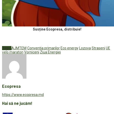
Susține Ecopresa, distribuie!
Tags:
AJMTEM
Conventia primarilor
Eco energy
Lozova
Straseni
UE
velo maraton
Vorniceni
Ziua Energiei
Ecopresa
https://www.ecopresa.md
Hai să ne jucăm!