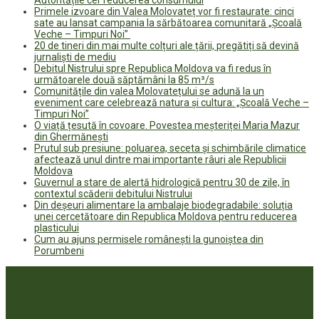
Primele izvoare din Valea Molovateț vor fi restaurate: cinci
sate au lansat campania la sărbătoarea comunitară „Școală
Veche – Timpuri Noi”
20 de tineri din mai multe colțuri ale țării, pregătiți să devină
jurnaliști de mediu
Debitul Nistrului spre Republica Moldova va fi redus în
următoarele două săptămâni la 85 m³/s
Comunitățile din valea Molovatețului se adună la un
eveniment care celebrează natura și cultura: „Școală Veche –
Timpuri Noi”
O viață țesută în covoare. Povestea meșteriței Maria Mazur
din Ghermănești
Prutul sub presiune: poluarea, seceta și schimbările climatice
afectează unul dintre mai importante râuri ale Republicii
Moldova
Guvernul a stare de alertă hidrologică pentru 30 de zile, în
contextul scăderii debitului Nistrului
Din deșeuri alimentare la ambalaje biodegradabile: soluția
unei cercetătoare din Republica Moldova pentru reducerea
plasticului
Cum au ajuns permisele românești la gunoiștea din
Porumbeni