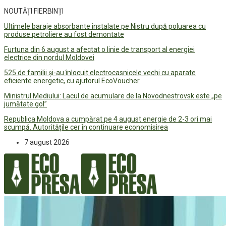
NOUTĂȚI FIERBINȚI
Ultimele baraje absorbante instalate pe Nistru după poluarea cu
produse petroliere au fost demontate
Furtuna din 6 august a afectat o linie de transport al energiei
electrice din nordul Moldovei
525 de familii și-au înlocuit electrocasnicele vechi cu aparate
eficiente energetic, cu ajutorul EcoVoucher
Ministrul Mediului: Lacul de acumulare de la Novodnestrovsk este „pe
jumătate gol”
Republica Moldova a cumpărat pe 4 august energie de 2-3 ori mai
scumpă. Autoritățile cer în continuare economisirea
7 august 2026