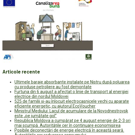
Articole recente
Ultimele baraje absorbante instalate pe Nistru după poluarea
cu produse petroliere au fost demontate
Furtuna din 6 august a afectat o linie de transport al energiei
electrice din nordul Moldovei
525 de familii și-au înlocuit electrocasnicele vechi cu aparate
eficiente energetic, cu ajutorul EcoVoucher
Ministrul Mediului: Lacul de acumulare de la Novodnestrovsk
este „pe jumătate gol”
Republica Moldova a cumpărat pe 4 august energie de 2-3 ori
mai scumpă. Autoritățile cer în continuare economisirea
Posibile deconectări de energie electrică în această seară.
Autoritățile cer reducerea consumului