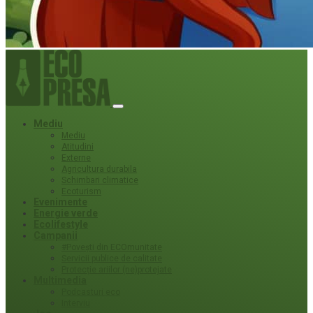
Mediu
Mediu
Atitudini
Externe
Agricultura durabila
Schimbari climatice
Ecoturism
Evenimente
Energie verde
Ecolifestyle
Campanii
#Povești din ECOmunitate
Servicii publice de calitate
Protecție ariilor (ne)protejate
Multimedia
Podcasturi eco
Interviu