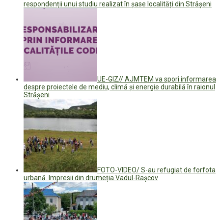
respondenții unui studiu realizat în șase localități din Strășeni
UE-GIZ// AJMTEM va spori informarea
despre proiectele de mediu, climă şi energie durabilă în raionul
Strășeni
FOTO-VIDEO/ S-au refugiat de forfota
urbană. Impresii din drumeția Vadul-Rașcov