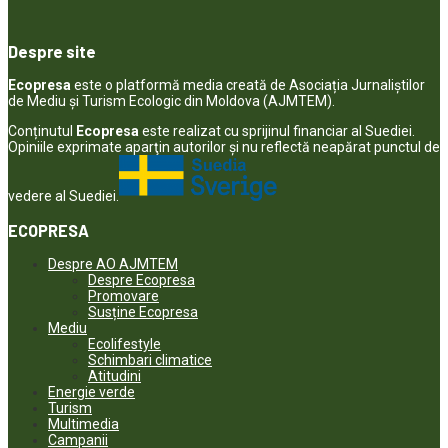
Despre site
Ecopresa
este o platformă media creată de Asociația Jurnaliștilor
de Mediu și Turism Ecologic din Moldova (AJMTEM).
Conținutul
Ecopresa
este realizat cu sprijinul financiar al Suediei.
Opiniile exprimate aparţin autorilor şi nu reflectă neapărat punctul de
vedere al Suediei.
ECOPRESA
Despre AO AJMTEM
Despre Ecopresa
Promovare
Susține Ecopresa
Mediu
Ecolifestyle
Schimbari climatice
Atitudini
Energie verde
Turism
Multimedia
Campanii