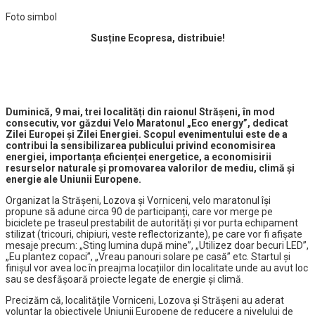
Foto simbol
Susține Ecopresa, distribuie!
Duminică, 9 mai, trei localități din raionul Strășeni, în mod
consecutiv, vor găzdui Velo Maratonul
„Eco energy”
, dedicat
Zilei Europei și Zilei Energiei. Scopul evenimentului este de a
contribui la sensibilizarea publicului privind economisirea
energiei, importanța eficienței energetice, a economisirii
resurselor naturale și promovarea valorilor de mediu, climă şi
energie ale Uniunii Europene.
Organizat la Strășeni, Lozova și Vorniceni, velo maratonul își
propune să adune circa 90 de participanți, care vor merge pe
biciclete pe traseul prestabilit de autorități și vor purta echipament
stilizat (tricouri, chipiuri, veste reflectorizante), pe care vor fi afișate
mesaje precum: „Sting lumina după mine”, „Utilizez doar becuri LED”,
„Eu plantez copaci”, „Vreau panouri solare pe casă” etc. Startul și
finișul vor avea loc în preajma locațiilor din localitate unde au avut loc
sau se desfășoară proiecte legate de energie și climă.
Precizăm că, localităţile Vorniceni, Lozova și Străşeni au aderat
voluntar la obiectivele Uniunii Europene de reducere a nivelului de