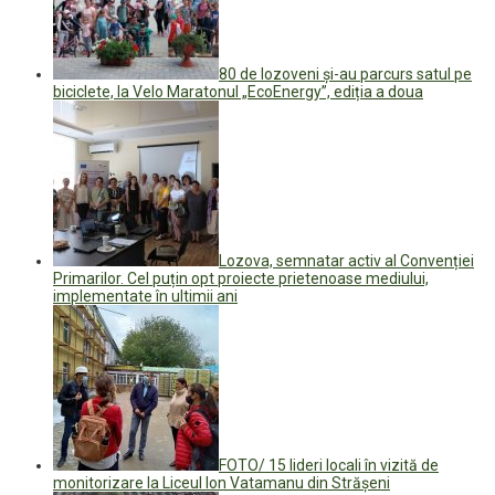
80 de lozoveni și-au parcurs satul pe
biciclete, la Velo Maratonul „EcoEnergy”, ediția a doua
Lozova, semnatar activ al Convenției
Primarilor. Cel puțin opt proiecte prietenoase mediului,
implementate în ultimii ani
FOTO/ 15 lideri locali în vizită de
monitorizare la Liceul Ion Vatamanu din Strășeni