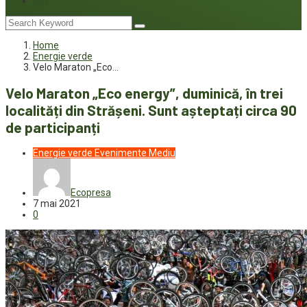
Joc
Home
Energie verde
Velo Maraton „Eco…
Velo Maraton „Eco energy”, duminică, în trei
localități din Strășeni. Sunt așteptați circa 90
de participanți
Energie verde
Evenimente
Mediu
Ecopresa
7 mai 2021
0