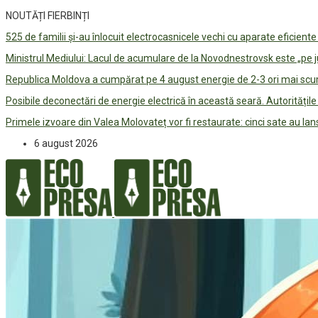
NOUTĂȚI FIERBINȚI
525 de familii și-au înlocuit electrocasnicele vechi cu aparate eficient
Ministrul Mediului: Lacul de acumulare de la Novodnestrovsk este „pe 
Republica Moldova a cumpărat pe 4 august energie de 2-3 ori mai scum
Posibile deconectări de energie electrică în această seară. Autorități
Primele izvoare din Valea Molovateț vor fi restaurate: cinci sate au 
6 august 2026