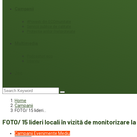
Campanii
#Povești din ECOmunitate
Servicii publice de calitate
Protecție ariilor (ne)protejate
Multimedia
Podcasturi eco
Interviu
Joc
Home
Campanii
FOTO/ 15 lideri…
FOTO/ 15 lideri locali în vizită de monitorizare 
Campanii
Evenimente
Mediu