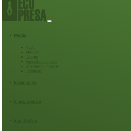
Mediu
Mediu
Atitudini
Externe
Agricultura durabila
Schimbari climatice
Ecoturism
Evenimente
Energie verde
Ecolifestyle