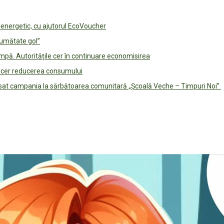
e energetic, cu ajutorul EcoVoucher
jumătate gol”
pă. Autoritățile cer în continuare economisirea
le cer reducerea consumului
lansat campania la sărbătoarea comunitară „Școală Veche – Timpuri Noi”