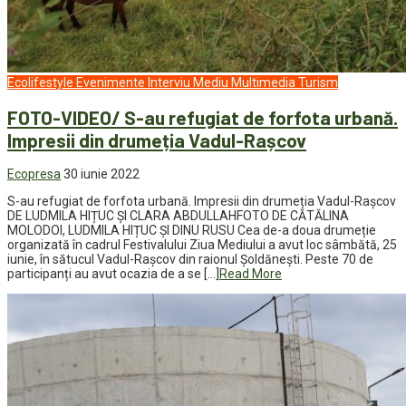
Ecolifestyle
Evenimente
Interviu
Mediu
Multimedia
Turism
FOTO-VIDEO/ S-au refugiat de forfota urbană.
Impresii din drumeția Vadul-Rașcov
Ecopresa
30 iunie 2022
S-au refugiat de forfota urbană. Impresii din drumeția Vadul-Rașcov
DE LUDMILA HIȚUC ȘI CLARA ABDULLAHFOTO DE CĂTĂLINA
MOLODOI, LUDMILA HIȚUC ȘI DINU RUSU Cea de-a doua drumeție
organizată în cadrul Festivalului Ziua Mediului a avut loc sâmbătă, 25
iunie, în sătucul Vadul-Rașcov din raionul Șoldănești. Peste 70 de
participanți au avut ocazia de a se […]
Read More