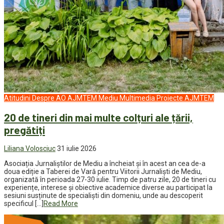
Atitudini
Despre AO AJMTEM
Mediu
Multimedia
Proiecte AJMTEM
20 de tineri din mai multe colțuri ale țării,
pregătiți
Liliana Volosciuc
31 iulie 2026
Asociația Jurnaliștilor de Mediu a încheiat și în acest an cea de-a
doua ediție a Taberei de Vară pentru Viitorii Jurnaliști de Mediu,
organizată în perioada 27-30 iulie. Timp de patru zile, 20 de tineri cu
experiențe, interese și obiective academice diverse au participat la
sesiuni susținute de specialiști din domeniu, unde au descoperit
specificul […]
Read More