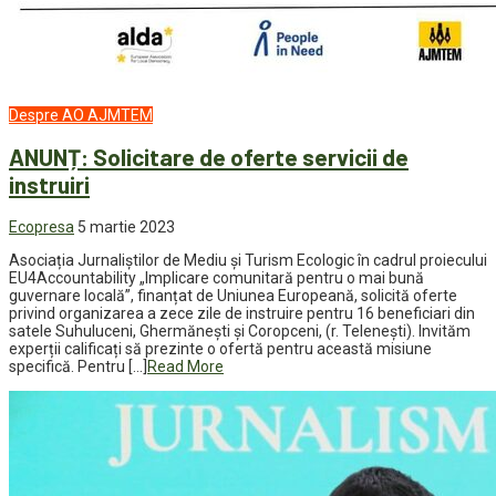
Despre AO AJMTEM
ANUNȚ: Solicitare de oferte servicii de
instruiri
Ecopresa
5 martie 2023
Asociația Jurnaliștilor de Mediu și Turism Ecologic în cadrul proiecului
EU4Accountability „Implicare comunitară pentru o mai bună
guvernare locală”, finanțat de Uniunea Europeană, solicită oferte
privind organizarea a zece zile de instruire pentru 16 beneficiari din
satele Suhuluceni, Ghermănești și Coropceni, (r. Telenești). Invităm
experții calificați să prezinte o ofertă pentru această misiune
specifică. Pentru […]
Read More