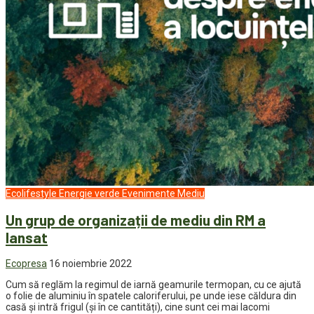
Ecolifestyle
Energie verde
Evenimente
Mediu
Un grup de organizații de mediu din RM a
lansat
Ecopresa
16 noiembrie 2022
Cum să reglăm la regimul de iarnă geamurile termopan, cu ce ajută
o folie de aluminiu în spatele caloriferului, pe unde iese căldura din
casă și intră frigul (și în ce cantități), cine sunt cei mai lacomi