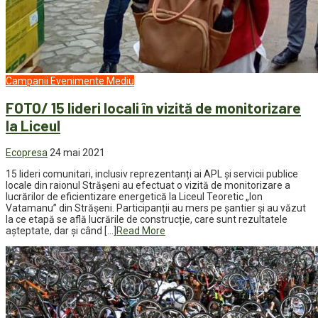
Campanii
Evenimente
Mediu
FOTO/ 15 lideri locali în vizită de monitorizare
la Liceul
Ecopresa
24 mai 2021
15 lideri comunitari, inclusiv reprezentanți ai APL și servicii publice
locale din raionul Strășeni au efectuat o vizită de monitorizare a
lucrărilor de eficientizare energetică la Liceul Teoretic „Ion
Vatamanu” din Strășeni. Participanții au mers pe șantier și au văzut
la ce etapă se află lucrările de construcție, care sunt rezultatele
așteptate, dar și când […]
Read More