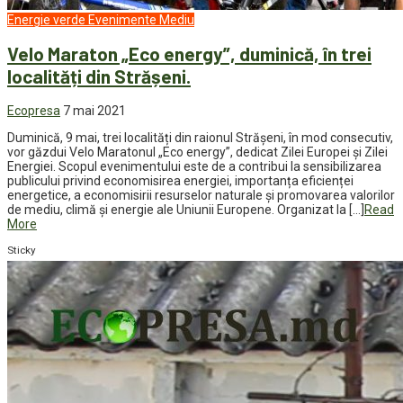
Energie verde
Evenimente
Mediu
Velo Maraton „Eco energy”, duminică, în trei
localități din Strășeni.
Ecopresa
7 mai 2021
Duminică, 9 mai, trei localități din raionul Strășeni, în mod consecutiv,
vor găzdui Velo Maratonul „Eco energy”, dedicat Zilei Europei și Zilei
Energiei. Scopul evenimentului este de a contribui la sensibilizarea
publicului privind economisirea energiei, importanța eficienței
energetice, a economisirii resurselor naturale și promovarea valorilor
de mediu, climă şi energie ale Uniunii Europene. Organizat la […]
Read
More
Sticky