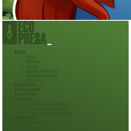
Mediu
Mediu
Atitudini
Externe
Agricultura durabila
Schimbari climatice
Ecoturism
Evenimente
Energie verde
Ecolifestyle
Campanii
#Povești din ECOmunitate
Servicii publice de calitate
Protecție ariilor (ne)protejate
Multimedia
Podcasturi eco
Interviu