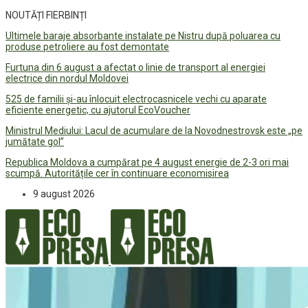
NOUTĂȚI FIERBINȚI
Ultimele baraje absorbante instalate pe Nistru după poluarea cu
produse petroliere au fost demontate
Furtuna din 6 august a afectat o linie de transport al energiei
electrice din nordul Moldovei
525 de familii și-au înlocuit electrocasnicele vechi cu aparate
eficiente energetic, cu ajutorul EcoVoucher
Ministrul Mediului: Lacul de acumulare de la Novodnestrovsk este „pe
jumătate gol”
Republica Moldova a cumpărat pe 4 august energie de 2-3 ori mai
scumpă. Autoritățile cer în continuare economisirea
9 august 2026