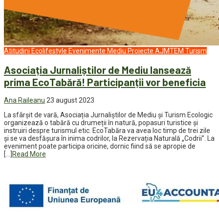
Atitudini
Ecolifestyle
Evenimente
Mediu
Proiecte AJMTEM
Turism
Asociația Jurnaliștilor de Mediu lansează
prima EcoTabără! Participanții vor beneficia
Ana Raileanu
23 august 2023
La sfârșit de vară, Asociația Jurnaliștilor de Mediu și Turism Ecologic
organizează o tabără cu drumeții în natură, popasuri turistice și
instruiri despre turismul etic. EcoTabăra va avea loc timp de trei zile
și se va desfășura în inima codrilor, la Rezervația Naturală „Codrii”. La
eveniment poate participa oricine, dornic fiind să se apropie de
[…]
Read More