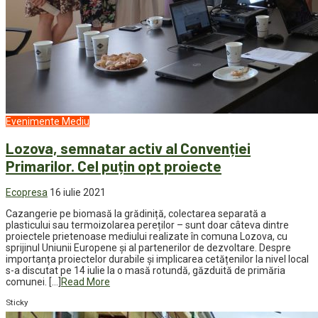
Evenimente
Mediu
Lozova, semnatar activ al Convenției
Primarilor. Cel puțin opt proiecte
Ecopresa
16 iulie 2021
Cazangerie pe biomasă la grădiniță, colectarea separată a
plasticului sau termoizolarea pereților – sunt doar câteva dintre
proiectele prietenoase mediului realizate în comuna Lozova, cu
sprijinul Uniunii Europene și al partenerilor de dezvoltare. Despre
importanța proiectelor durabile și implicarea cetățenilor la nivel local
s-a discutat pe 14 iulie la o masă rotundă, găzduită de primăria
comunei. […]
Read More
Sticky