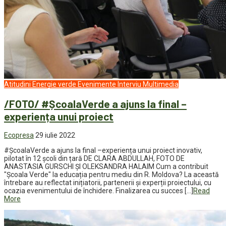
Atitudini
Energie verde
Evenimente
Interviu
Multimedia
/FOTO/ #ȘcoalaVerde a ajuns la final –
experiența unui proiect
Ecopresa
29 iulie 2022
#ȘcoalaVerde a ajuns la final –experiența unui proiect inovativ,
pilotat în 12 școli din țară DE CLARA ABDULLAH, FOTO DE
ANASTASIA GURSCHI ȘI OLEKSANDRA HALAIM Cum a contribuit
"Școala Verde" la educația pentru mediu din R. Moldova? La această
întrebare au reflectat inițiatorii, partenerii și experții proiectului, cu
ocazia evenimentului de închidere. Finalizarea cu succes […]
Read
More