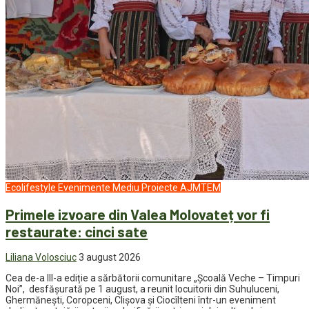
Ecolifestyle
Evenimente
Mediu
Proiecte AJMTEM
Primele izvoare din Valea Molovateț vor fi
restaurate: cinci sate
Liliana Volosciuc
3 august 2026
Cea de-a III-a ediție a sărbătorii comunitare „Școală Veche – Timpuri
Noi”, desfășurată pe 1 august, a reunit locuitorii din Suhuluceni,
Ghermănești, Coropceni, Clișova și Ciocîlteni într-un eveniment