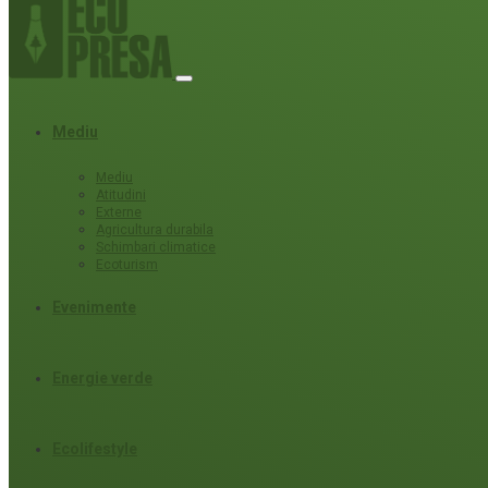
Mediu
Mediu
Atitudini
Externe
Agricultura durabila
Schimbari climatice
Ecoturism
Evenimente
Energie verde
Ecolifestyle