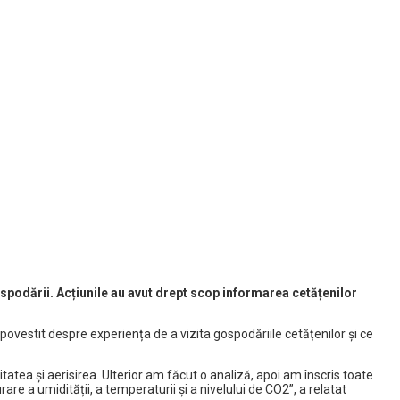
ospodării. Acțiunile au avut drept scop informarea cetățenilor
u povestit despre experiența de a vizita gospodăriile cetățenilor și ce
itatea și aerisirea. Ulterior am făcut o analiză, apoi am înscris toate
e a umidității, a temperaturii și a nivelului de CO2”, a relatat