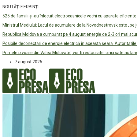
NOUTĂȚI FIERBINȚI
525 de familii și-au înlocuit electrocasnicele vechi cu aparate eficient
Ministrul Mediului: Lacul de acumulare de la Novodnestrovsk este „pe 
Republica Moldova a cumpărat pe 4 august energie de 2-3 ori mai scum
Posibile deconectări de energie electrică în această seară. Autorități
Primele izvoare din Valea Molovateț vor fi restaurate: cinci sate au 
7 august 2026