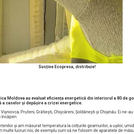
Susține Ecopresa, distribuie!
lica Moldova au evaluat eficiența energetică din interiorul a 80 de g
 a caselor și depășire a crizei energetice.
 Vișniovca, Pruteni, Grătiești, Chișcăreni, Șoldănești și Chișinău. Ei ne-a
 încăperi.
ietenilor și am măsurat temperatura la colțurile geamurilor, a ușilor, umid
at multe lucruri noi, de exemplu cum să ne folosim de aparatele de măsurar