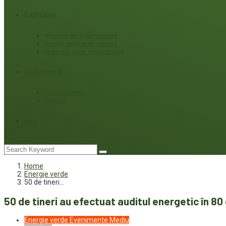
Campanii
#Povești din ECOmunitate
Servicii publice de calitate
Protecție ariilor (ne)protejate
Multimedia
Podcasturi eco
Interviu
Joc
Home
Energie verde
50 de tineri…
50 de tineri au efectuat auditul energetic în 80 
Energie verde
Evenimente
Mediu