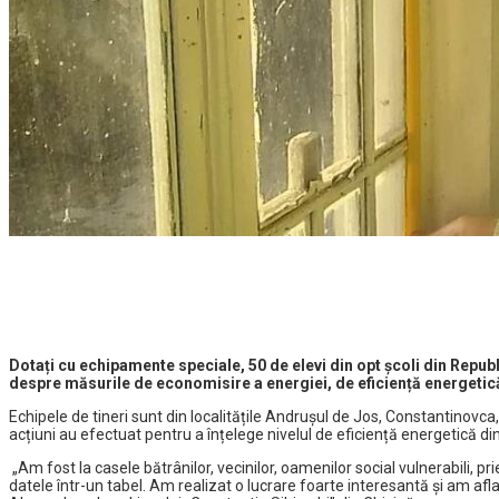
Dotați cu echipamente speciale, 50 de elevi din opt școli din Repub
despre măsurile de economisire a energiei, de eficiență energetică
Echipele de tineri sunt din localitățile Andrușul de Jos, Constantinovca,
acțiuni au efectuat pentru a înțelege nivelul de eficiență energetică din
„Am fost la casele bătrânilor, vecinilor, oamenilor social vulnerabili, pr
datele într-un tabel. Am realizat o lucrare foarte interesantă și am afl