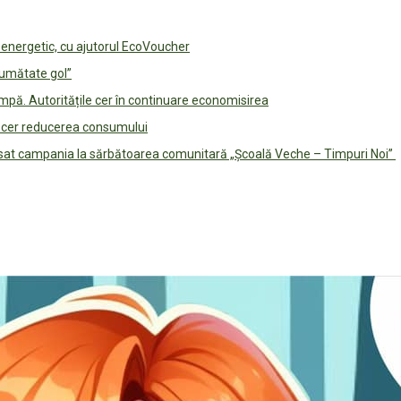
e energetic, cu ajutorul EcoVoucher
jumătate gol”
pă. Autoritățile cer în continuare economisirea
le cer reducerea consumului
lansat campania la sărbătoarea comunitară „Școală Veche – Timpuri Noi”