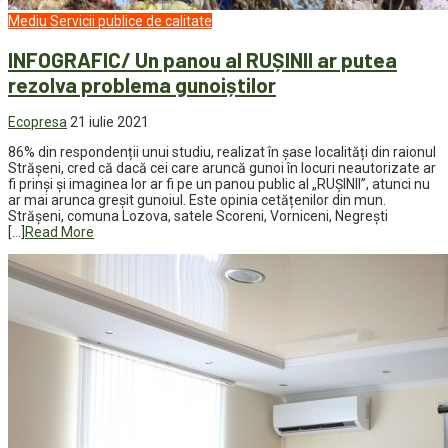
Mediu
Servicii publice de calitate
INFOGRAFIC/ Un panou al RUȘINII ar putea
rezolva problema gunoiștilor
Ecopresa
21 iulie 2021
86% din respondenții unui studiu, realizat în șase localități din raionul
Strășeni, cred că dacă cei care aruncă gunoi în locuri neautorizate ar
fi prinși și imaginea lor ar fi pe un panou public al „RUȘINII”, atunci nu
ar mai arunca greșit gunoiul. Este opinia cetățenilor din mun.
Strășeni, comuna Lozova, satele Scoreni, Vorniceni, Negrești
[…]
Read More