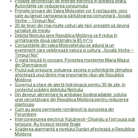
Posibile deconectări de energie electrică în această seară.
Autoritățile cer reducerea consumului
Primele izvoare din Valea Molovateț vor fi restaurate: cinci
sate au lansat campania la sărbătoarea comunitară „Școală
Veche – Timpuri Noi”
20 de tineri din mai multe colțuri ale țării, pregătiți să devină
jurnaliști de mediu
Debitul Nistrului spre Republica Moldova va fi redus în
următoarele două săptămâni la 85 m³/s
Comunitățile din valea Molovatețului se adună la un
eveniment care celebrează natura și cultura: „Școală Veche –
Timpuri Noi”
O viață țesută în covoare. Povestea meșteriței Maria Mazur
din Ghermănești
Prutul sub presiune: poluarea, seceta și schimbările climatice
afectează unul dintre mai importante râuri ale Republicii
Moldova
Guvernul a stare de alertă hidrologică pentru 30 de zile, în
contextul scăderii debitului Nistrului
Din deșeuri alimentare la ambalaje biodegradabile: soluția
unei cercetătoare din Republica Moldova pentru reducerea
plasticului
Cum au ajuns permisele românești la gunoiștea din
Porumbeni
Interconexiunea electrică Vulcănești–Chișinău a fost pusă sub
tensiune. Au început testele finale
Scăderea alarmantă a nivelului Dunării afectează și Republica
Moldova