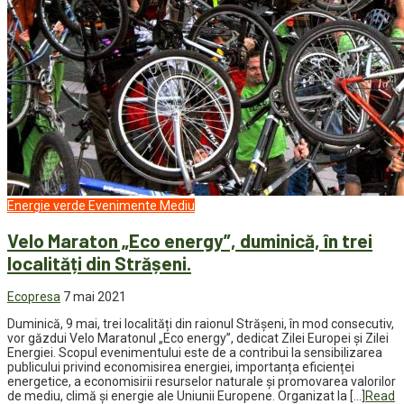
Energie verde
Evenimente
Mediu
Velo Maraton „Eco energy”, duminică, în trei
localități din Strășeni.
Ecopresa
7 mai 2021
Duminică, 9 mai, trei localități din raionul Strășeni, în mod consecutiv,
vor găzdui Velo Maratonul „Eco energy”, dedicat Zilei Europei și Zilei
Energiei. Scopul evenimentului este de a contribui la sensibilizarea
publicului privind economisirea energiei, importanța eficienței
energetice, a economisirii resurselor naturale și promovarea valorilor
de mediu, climă şi energie ale Uniunii Europene. Organizat la […]
Read