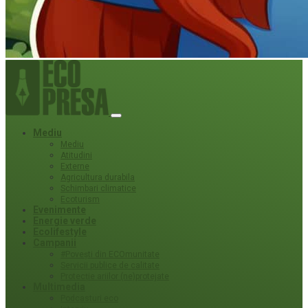
Mediu
Mediu
Atitudini
Externe
Agricultura durabila
Schimbari climatice
Ecoturism
Evenimente
Energie verde
Ecolifestyle
Campanii
#Povești din ECOmunitate
Servicii publice de calitate
Protecție ariilor (ne)protejate
Multimedia
Podcasturi eco