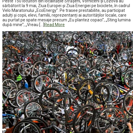
Peste 150 locuitori din localitățile Strășeni, Vorniceni și Lozova au
sărbătorit la 9 mai, Ziua Europei și Ziua Energiei pe biciclete, în cadrul
Velo Maratonului „EcoEnergy”. Pe trasee prestabilite, au participat
adulți și copii, elevi, familii, reprezentanți ai autorităților locale, care
au purtat pe spate mesaje precum „Eu plantez copaci”, „Sting lumina
după mine”, „Vreau […]
Read More