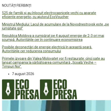
NOUTĂȚI FIERBINȚI
525 de familii și-au înlocuit electrocasnicele vechi cu aparate
eficiente energetic, cu ajutorul EcoVoucher
Ministrul Mediului: Lacul de acumulare de la Novodnestrovsk este „pe
jumătate gol”
Republica Moldova a cumpărat pe 4 august energie de 2-3 ori mai
scumpă. Autoritățile cer în continuare economisirea
Posibile deconectări de energie electrică în această seară.
Autoritățile cer reducerea consumului
Primele izvoare din Valea Molovateț vor fi restaurate: cinci sate au
lansat campania la sărbătoarea comunitară „Școală Veche –
Timpuri Noi”
7 august 2026