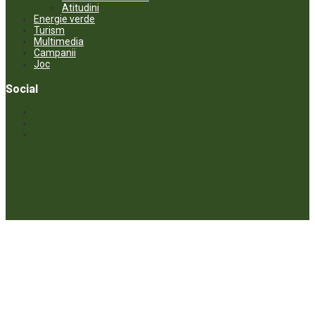
Atitudini
Energie verde
Turism
Multimedia
Campanii
Joc
Social
© ECOPRESA. All rights reserved *** Preluarea textelor care aparțin
www.ecopresa.md poate fi făcută doar cu indicarea sursei și link
activ către subiectul preluat.