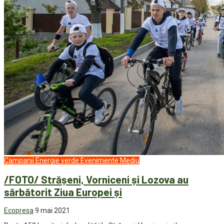
Campanii
Energie verde
Evenimente
Mediu
/FOTO/ Strășeni, Vorniceni și Lozova au
sărbătorit Ziua Europei și
Ecopresa
9 mai 2021