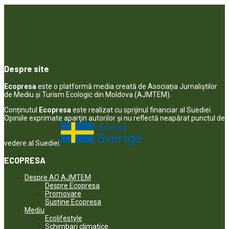
Despre site
Ecopresa
este o platformă media creată de Asociația Jurnaliștilor
de Mediu și Turism Ecologic din Moldova (AJMTEM).
Conținutul
Ecopresa
este realizat cu sprijinul financiar al Suediei.
Opiniile exprimate aparţin autorilor şi nu reflectă neapărat punctul de
vedere al Suediei.
ECOPRESA
Despre AO AJMTEM
Despre Ecopresa
Promovare
Susține Ecopresa
Mediu
Ecolifestyle
Schimbari climatice