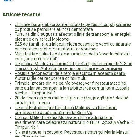
Articole recente
Ultimele baraje absorbante instalate pe Nistru după poluarea
cu produse petroliere au fost demontate
Furtuna din 6 august a afectat o linie de transport al energiei
electrice din nordul Moldovei
525 de familii și-au înlocuit electrocasnicele vechi cu aparate
eficiente energetic, cu ajutorul EcoVoucher
Ministrul Mediului: Lacul de acumulare de la Novodnestrovsk
este „pe jumătate gol”
Republica Moldova a cumpărat pe 4 august energie de 2-3 ori
mai scumpă. Autoritățile cer în continuare economisirea
Posibile deconectări de energie electrică în această seară.
Autoritățile cer reducerea consumului
Primele izvoare din Valea Molovateț vor fi restaurate: cinci
sate au lansat campania la sărbătoarea comunitară „Școală
Veche – Timpuri Noi”
20 de tineri din mai multe colțuri ale țării, pregătiți să devină
jurnaliști de mediu
Debitul Nistrului spre Republica Moldova va fi redus în
următoarele două săptămâni la 85 m³/s
Comunitățile din valea Molovatețului se adună la un
eveniment care celebrează natura și cultura: „Școală Veche –
Timpuri Noi”
O viață țesută în covoare. Povestea meșteriței Maria Mazur