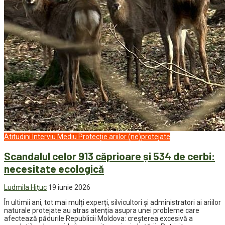
Atitudini
Interviu
Mediu
Protecție ariilor (ne)protejate
Scandalul celor 913 căprioare și 534 de cerbi:
necesitate ecologică
Ludmila Hițuc
19 iunie 2026
În ultimii ani, tot mai mulți experți, silvicultori și administratori ai ariilor
naturale protejate au atras atenția asupra unei probleme care
afectează pădurile Republicii Moldova: creșterea excesivă a