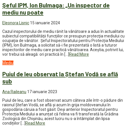
Şeful IPM, Ion Bulmaga: „Un inspector de
mediu nu poate
Eleonora Lisnic
15 ianuarie 2024
Cazul inspectorului de mediu rănit la vânătoare a adus în actualitate
subiectul compatibilităţii funcţiilor ce presupun protecţia mediului cu
ocupaţia de vânător. Şeful Inspectoratului pentru Protecția Mediului
(IPM), Ion Bulmaga, a solicitat să-i fie prezentată o listă a tuturor
inspectorilor de mediu care practică vânătoarea. Aceştia, potrivit lui,
vor trebui să aleagă: ori practică în […]
Read More
Mediu
Puiul de leu observat la Ștefan Vodă se află
sub
Ana Raileanu
17 ianuarie 2023
Puiul de leu, care a fost observat acum câteva zile într-o pădure din
raionul Ștefan Vodă, se află și acum în grija moldoveanului în
gospodăria căruia a fost găsit. Deși anterior Inspectoratul pentru
Protecția Mediului a anunțat că felina va fi transferată la Grădina
Zoologică din Chișinău, acest lucru nu s-a întâmplat din lipsa
condițiilor […]
Read More