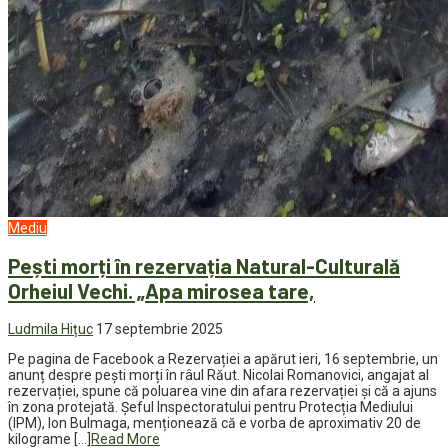
Mediu
Pești morți în rezervația Natural-Culturală
Orheiul Vechi. „Apa mirosea tare,
Ludmila Hițuc
17 septembrie 2025
Pe pagina de Facebook a Rezervației a apărut ieri, 16 septembrie, un
anunț despre pești morți în râul Răut. Nicolai Romanovici, angajat al
rezervației, spune că poluarea vine din afara rezervației și că a ajuns
în zona protejată. Șeful Inspectoratului pentru Protecția Mediului
(IPM), Ion Bulmaga, menționează că e vorba de aproximativ 20 de
kilograme […]
Read More