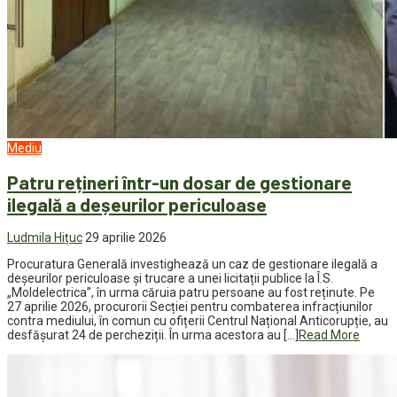
Mediu
Patru rețineri într-un dosar de gestionare
ilegală a deșeurilor periculoase
Ludmila Hițuc
29 aprilie 2026
Procuratura Generală investighează un caz de gestionare ilegală a
deșeurilor periculoase și trucare a unei licitații publice la Î.S.
„Moldelectrica”, în urma căruia patru persoane au fost reținute. Pe
27 aprilie 2026, procurorii Secției pentru combaterea infracțiunilor
contra mediului, în comun cu ofițerii Centrul Național Anticorupție, au
desfășurat 24 de percheziții. În urma acestora au […]
Read More