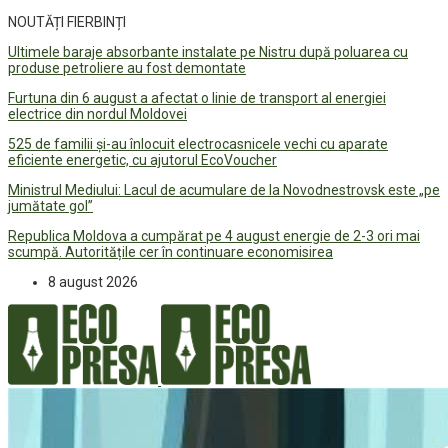
NOUTĂȚI FIERBINȚI
Ultimele baraje absorbante instalate pe Nistru după poluarea cu
produse petroliere au fost demontate
Furtuna din 6 august a afectat o linie de transport al energiei
electrice din nordul Moldovei
525 de familii și-au înlocuit electrocasnicele vechi cu aparate
eficiente energetic, cu ajutorul EcoVoucher
Ministrul Mediului: Lacul de acumulare de la Novodnestrovsk este „pe
jumătate gol”
Republica Moldova a cumpărat pe 4 august energie de 2-3 ori mai
scumpă. Autoritățile cer în continuare economisirea
8 august 2026