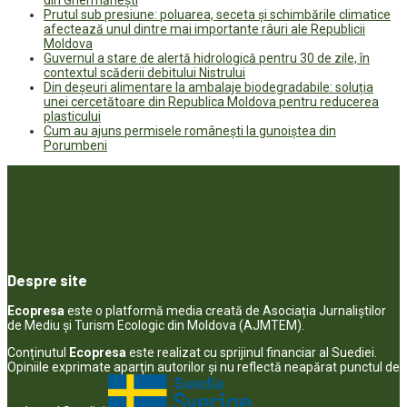
din Ghermănești
Prutul sub presiune: poluarea, seceta și schimbările climatice
afectează unul dintre mai importante râuri ale Republicii
Moldova
Guvernul a stare de alertă hidrologică pentru 30 de zile, în
contextul scăderii debitului Nistrului
Din deșeuri alimentare la ambalaje biodegradabile: soluția
unei cercetătoare din Republica Moldova pentru reducerea
plasticului
Cum au ajuns permisele românești la gunoiștea din
Porumbeni
Despre site
Ecopresa
este o platformă media creată de Asociația Jurnaliștilor
de Mediu și Turism Ecologic din Moldova (AJMTEM).
Conținutul
Ecopresa
este realizat cu sprijinul financiar al Suediei.
Opiniile exprimate aparţin autorilor şi nu reflectă neapărat punctul de