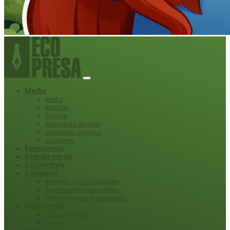
Mediu
Mediu
Atitudini
Externe
Agricultura durabila
Schimbari climatice
Ecoturism
Evenimente
Energie verde
Ecolifestyle
Campanii
#Povești din ECOmunitate
Servicii publice de calitate
Protecție ariilor (ne)protejate
Multimedia
Podcasturi eco
Interviu