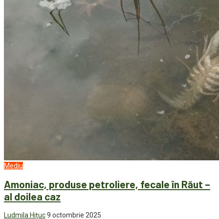
Mediu
Amoniac, produse petroliere, fecale în Răut –
al doilea caz
Ludmila Hițuc
9 octombrie 2025