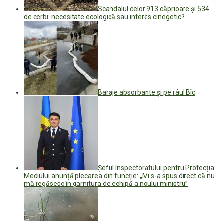
Scandalul celor 913 căprioare și 534
de cerbi: necesitate ecologică sau interes cinegetic?
Baraje absorbante și pe râul Bîc
Șeful Inspectoratului pentru Protecția
Mediului anunță plecarea din funcție: „Mi s-a spus direct că nu
mă regăsesc în garnitura de echipă a noului ministru”