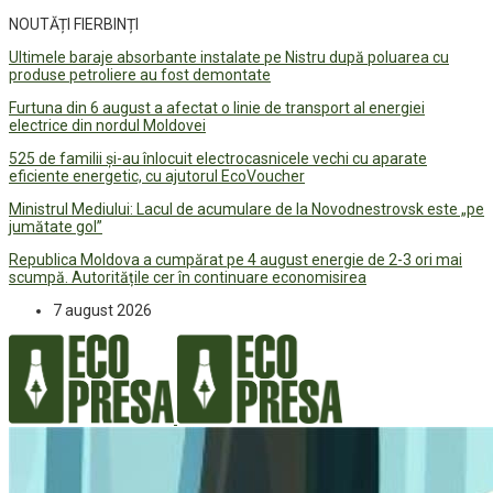
NOUTĂȚI FIERBINȚI
Ultimele baraje absorbante instalate pe Nistru după poluarea cu
produse petroliere au fost demontate
Furtuna din 6 august a afectat o linie de transport al energiei
electrice din nordul Moldovei
525 de familii și-au înlocuit electrocasnicele vechi cu aparate
eficiente energetic, cu ajutorul EcoVoucher
Ministrul Mediului: Lacul de acumulare de la Novodnestrovsk este „pe
jumătate gol”
Republica Moldova a cumpărat pe 4 august energie de 2-3 ori mai
scumpă. Autoritățile cer în continuare economisirea
7 august 2026