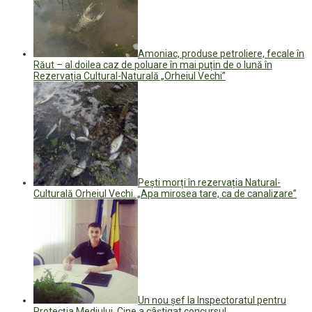
Amoniac, produse petroliere, fecale în
Răut – al doilea caz de poluare în mai puțin de o lună în
Rezervația Cultural-Naturală „Orheiul Vechi”
Pești morți în rezervația Natural-
Culturală Orheiul Vechi. „Apa mirosea tare, ca de canalizare”
Un nou șef la Inspectoratul pentru
Protecția Mediului. Cine a câștigat concursul