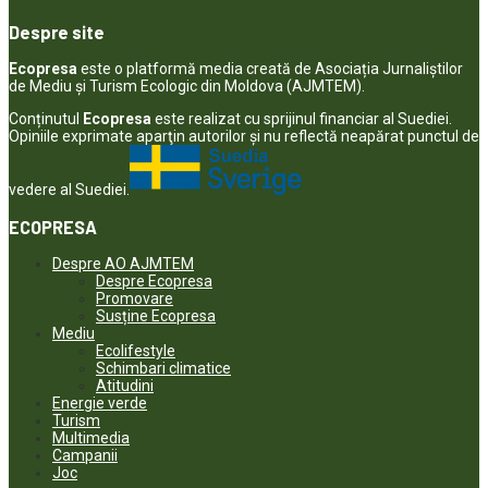
Despre site
Ecopresa
este o platformă media creată de Asociația Jurnaliștilor
de Mediu și Turism Ecologic din Moldova (AJMTEM).
Conținutul
Ecopresa
este realizat cu sprijinul financiar al Suediei.
Opiniile exprimate aparţin autorilor şi nu reflectă neapărat punctul de
vedere al Suediei.
ECOPRESA
Despre AO AJMTEM
Despre Ecopresa
Promovare
Susține Ecopresa
Mediu
Ecolifestyle
Schimbari climatice
Atitudini
Energie verde
Turism
Multimedia
Campanii
Joc