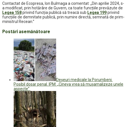
Contactat de Ecopresa, Ion Bulmaga a comentat: „Din aprilie 2024, s-
a modificat, prin hotărâre de Guvern, ca toate funcțiile prevăzute de
Legea 158
privind funcția publică să treacă sub
Legea 199
privind
funcțiile de demnitate publică, prin numire directă, semnată de prim-
ministrul Recean.”
Postări asemănătoare
Deșeuri medicale la Porumbeni.
Posibil dosar penal. IPM: „Cineva vrea să mușamalizeze unele
aspecte”