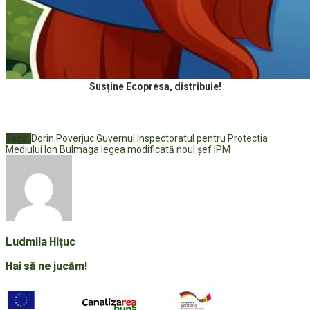
Susține Ecopresa, distribuie!
Tags:
Dorin Poverjuc
Guvernul
Inspectoratul pentru Protectia
Mediului
Ion Bulmaga
legea modificată
noul șef IPM
Ludmila Hițuc
Hai să ne jucăm!