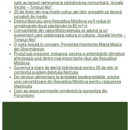
sate au lansat campania la sărbătoarea comunitară „Școală
Veche – Timpuri Noi”
20 de tineri din mai multe colțuri ale țării, pregătiți să devină
jurnaliști de mediu
Debitul Nistrului spre Republica Moldova va fi redus în
următoarele două săptămâni la 85 m³/s
Comunitățile din valea Molovatețului se adună la un
eveniment care celebrează natura și cultura: „Școală Veche –
Timpuri Noi”
O viață țesută în covoare. Povestea meșteriței Maria Mazur
din Ghermănești
Prutul sub presiune: poluarea, seceta și schimbările climatice
afectează unul dintre mai importante râuri ale Republicii
Moldova
Guvernul a stare de alertă hidrologică pentru 30 de zile, în
contextul scăderii debitului Nistrului
Din deșeuri alimentare la ambalaje biodegradabile: soluția
unei cercetătoare din Republica Moldova pentru reducerea
plasticului
Cum au ajuns permisele românești la gunoiștea din
Porumbeni