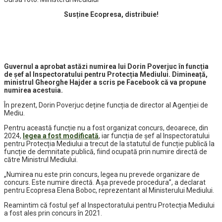
Susține Ecopresa, distribuie!
Guvernul a aprobat astăzi numirea lui Dorin Poverjuc în funcția
de șef al Inspectoratului pentru Protecția Mediului. Dimineață,
ministrul Gheorghe Hajder a scris pe Facebook că va propune
numirea acestuia.
În prezent, Dorin Poverjuc deține funcția de director al Agenției de
Mediu.
Pentru această funcție nu a fost organizat concurs, deoarece, din
2024,
legea a fost modificată
, iar funcția de șef al Inspectoratului
pentru Protecția Mediului a trecut de la statutul de funcție publică la
funcție de demnitate publică, fiind ocupată prin numire directă de
către Ministrul Mediului.
„Numirea nu este prin concurs, legea nu prevede organizare de
concurs. Este numire directă. Așa prevede procedura”, a declarat
pentru Ecopresa Elena Boboc, reprezentant al Ministerului Mediului.
Reamintim că fostul șef al Inspectoratului pentru Protecția Mediului
a fost ales prin concurs în 2021.