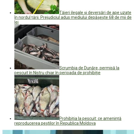
Tăieri ilegale și deversări de ape uzate
în nordul țării. Prejudiciul adus mediului depășește 68 de mii de
lei
Scrumbia de Dunăre, permisă la
pescuit în Nistru chiar în perioada de prohibiție
Prohibiția la pescuit: ce amenință
reproducerea peștilor în Republica Moldova