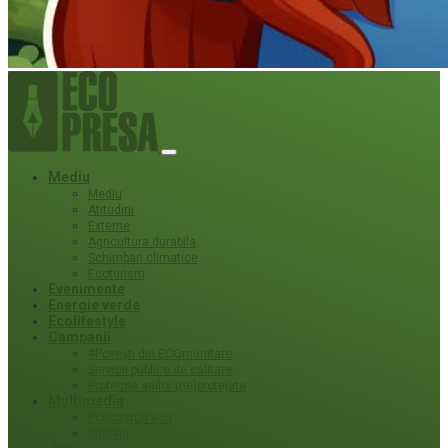
Mediu
Mediu
Atitudini
Externe
Agricultura durabila
Schimbari climatice
Ecoturism
Evenimente
Energie verde
Ecolifestyle
Campanii
#Povești din ECOmunitate
Servicii publice de calitate
Protecție ariilor (ne)protejate
Multimedia
Podcasturi eco
Interviu