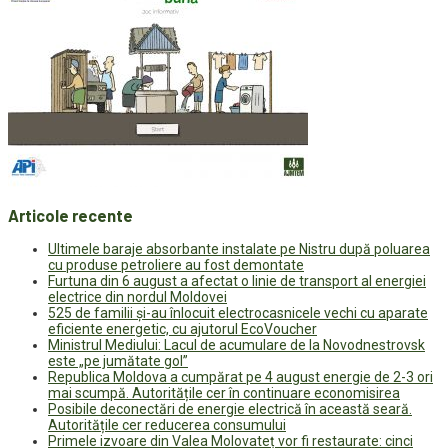
Articole recente
Ultimele baraje absorbante instalate pe Nistru după poluarea
cu produse petroliere au fost demontate
Furtuna din 6 august a afectat o linie de transport al energiei
electrice din nordul Moldovei
525 de familii și-au înlocuit electrocasnicele vechi cu aparate
eficiente energetic, cu ajutorul EcoVoucher
Ministrul Mediului: Lacul de acumulare de la Novodnestrovsk
este „pe jumătate gol”
Republica Moldova a cumpărat pe 4 august energie de 2-3 ori
mai scumpă. Autoritățile cer în continuare economisirea
Posibile deconectări de energie electrică în această seară.
Autoritățile cer reducerea consumului
Primele izvoare din Valea Molovateț vor fi restaurate: cinci