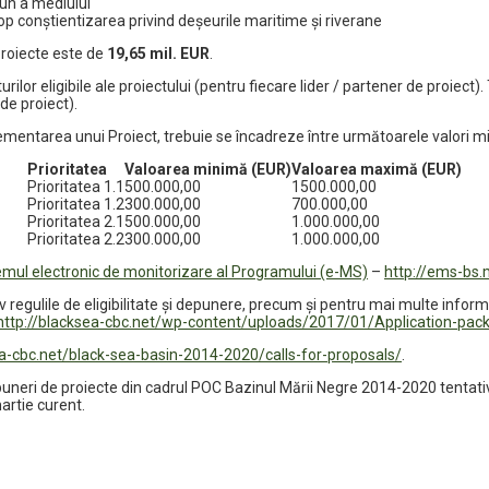
mun a mediului
p conştientizarea privind deşeurile maritime şi riverane
proiecte este de
19,65 mil. EUR
.
turilor eligibile ale proiectului (pentru fiecare lider / partener de proiect
 de proiect).
lementarea unui Proiect, trebuie se încadreze între următoarele valori 
Prioritatea
Valoarea minimă (EUR)
Valoarea maximă (EUR)
Prioritatea 1.1
500.000,00
1500.000,00
Prioritatea 1.2
300.000,00
700.000,00
Prioritatea 2.1
500.000,00
1.000.000,00
Prioritatea 2.2
300.000,00
1.000.000,00
emul electronic de monitorizare al Programului (e-MS)
–
http://ems-bs.
 regulile de eligibilitate şi depunere, precum şi pentru mai multe informa
 http://blacksea-cbc.net/wp-content/uploads/2017/01/Application-pack-f
ea-cbc.net/black-sea-basin-2014-2020/calls-for-proposals/
.
opuneri de proiecte din cadrul POC Bazinul Mării Negre 2014-2020 tentativ
artie curent.