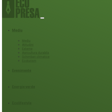
Mediu
Mediu
Atitudini
Externe
Agricultura durabila
Schimbari climatice
Ecoturism
Evenimente
Energie verde
Ecolifestyle