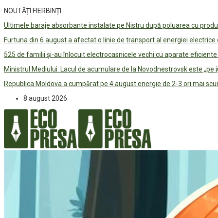
NOUTĂȚI FIERBINȚI
Ultimele baraje absorbante instalate pe Nistru după poluarea cu prod
Furtuna din 6 august a afectat o linie de transport al energiei electrice
525 de familii și-au înlocuit electrocasnicele vechi cu aparate eficient
Ministrul Mediului: Lacul de acumulare de la Novodnestrovsk este „pe 
Republica Moldova a cumpărat pe 4 august energie de 2-3 ori mai scum
8 august 2026