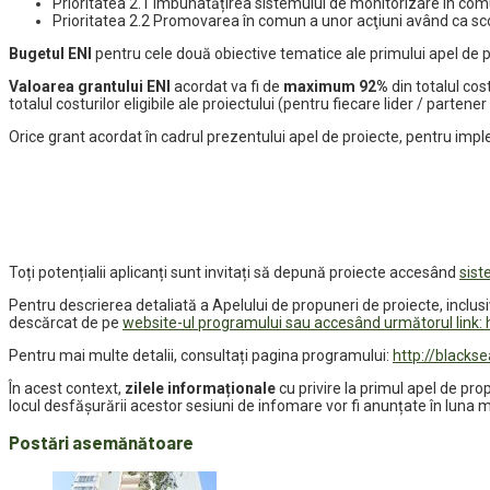
Prioritatea 2.1 Îmbunatățirea sistemului de monitorizare în co
Prioritatea 2.2 Promovarea în comun a unor acţiuni având ca sco
Bugetul ENI
pentru cele două obiective tematice ale primului apel de 
Valoarea grantului ENI
acordat va fi de
maximum 92%
din totalul cos
totalul costurilor eligibile ale proiectului (pentru fiecare lider / partener
Orice grant acordat în cadrul prezentului apel de proiecte, pentru imp
Toți potențialii aplicanți sunt invitați să depună proiecte accesând
sist
Pentru descrierea detaliată a Apelului de propuneri de proiecte, inclusiv
descărcat de pe
website-ul programului sau accesând următorul link:
Pentru mai multe detalii, consultați pagina programului:
http://blacks
În acest context,
zilele informaționale
cu privire la primul apel de pr
locul desfășurării acestor sesiuni de infomare vor fi anunțate în luna m
Postări asemănătoare