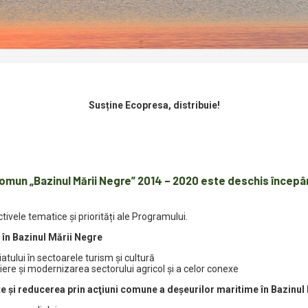
Susține Ecopresa, distribuie!
omun „Bazinul Mării Negre” 2014 – 2020
este deschis începâ
ivele tematice și priorități ale Programului.
 în Bazinul Mării Negre
tului în sectoarele turism şi cultură
iere şi modernizarea sectorului agricol şi a celor conexe
e şi reducerea prin acţiuni comune a deşeurilor maritime în Bazinul