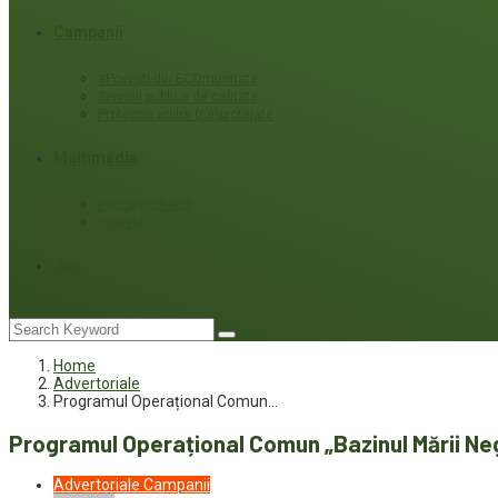
Campanii
#Povești din ECOmunitate
Servicii publice de calitate
Protecție ariilor (ne)protejate
Multimedia
Podcasturi eco
Interviu
Joc
Home
Advertoriale
Programul Operațional Comun…
Programul Operațional Comun „Bazinul Mării Ne
Advertoriale
Campanii