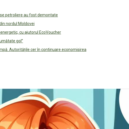
use petroliere au fost demontate
 din nordul Moldovei
e energetic, cu ajutorul EcoVoucher
jumătate gol”
pă. Autoritățile cer în continuare economisirea