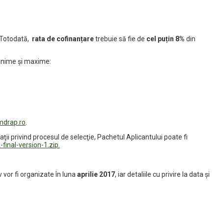
). Totodată,
rata de cofinanțare
trebuie să fie de
cel puțin 8%
din
minime și maxime:
mdrap.ro
.
ţii privind procesul de selecţie, Pachetul Aplicantului poate fi
inal-version-1.zip.
 vor fi organizate în luna
aprilie 2017
, iar detaliile cu privire la data și