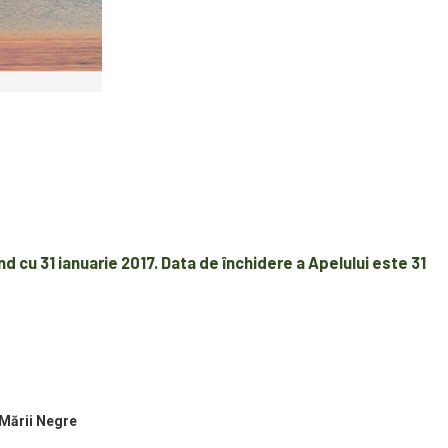
nd cu
31 ianuarie 2017.
Data de închidere a Apelului este
31
 Mării Negre