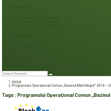
Campanii
#Povești din ECOmunitate
Servicii publice de calitate
Protecție ariilor (ne)protejate
Multimedia
Podcasturi eco
Interviu
Joc
Home
Programului Operaţional Comun „Bazinul Mării Negre” 2014 – 
Tags : Programului Operaţional Comun „Bazinul 