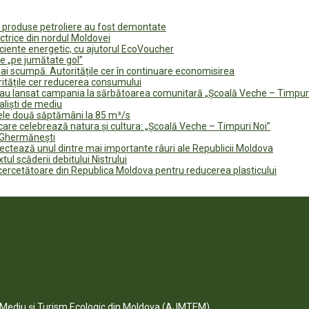
u produse petroliere au fost demontate
ectrice din nordul Moldovei
ficiente energetic, cu ajutorul EcoVoucher
e „pe jumătate gol”
i scumpă. Autoritățile cer în continuare economisirea
ritățile cer reducerea consumului
te au lansat campania la sărbătoarea comunitară „Școală Veche – Timpur
naliști de mediu
rele două săptămâni la 85 m³/s
are celebrează natura și cultura: „Școală Veche – Timpuri Noi”
n Ghermănești
fectează unul dintre mai importante râuri ale Republicii Moldova
tul scăderii debitului Nistrului
 cercetătoare din Republica Moldova pentru reducerea plasticului
e Mediu și Turism Ecologic din Moldova (AJMTEM).