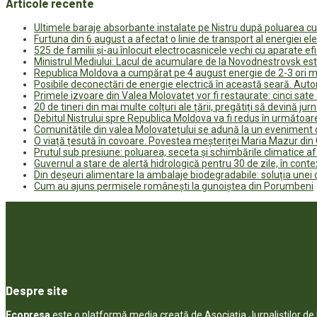
Articole recente
Ultimele baraje absorbante instalate pe Nistru după poluarea c
Furtuna din 6 august a afectat o linie de transport al energiei el
525 de familii și-au înlocuit electrocasnicele vechi cu aparate e
Ministrul Mediului: Lacul de acumulare de la Novodnestrovsk est
Republica Moldova a cumpărat pe 4 august energie de 2-3 ori ma
Posibile deconectări de energie electrică în această seară. Auto
Primele izvoare din Valea Molovateț vor fi restaurate: cinci sa
20 de tineri din mai multe colțuri ale țării, pregătiți să devină jur
Debitul Nistrului spre Republica Moldova va fi redus în următoa
Comunitățile din valea Molovatețului se adună la un eveniment c
O viață țesută în covoare. Povestea meșteriței Maria Mazur di
Prutul sub presiune: poluarea, seceta și schimbările climatice a
Guvernul a stare de alertă hidrologică pentru 30 de zile, în contex
Din deșeuri alimentare la ambalaje biodegradabile: soluția unei
Cum au ajuns permisele românești la gunoiștea din Porumbeni
Despre site
Ecopresa
este o platformă media creată de Asociația Jurnaliștilor d