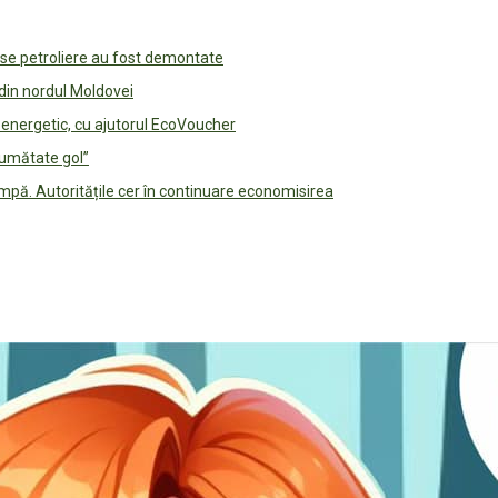
use petroliere au fost demontate
 din nordul Moldovei
e energetic, cu ajutorul EcoVoucher
jumătate gol”
pă. Autoritățile cer în continuare economisirea