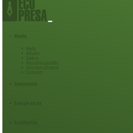
Mediu
Mediu
Atitudini
Externe
Agricultura durabila
Schimbari climatice
Ecoturism
Evenimente
Energie verde
Ecolifestyle