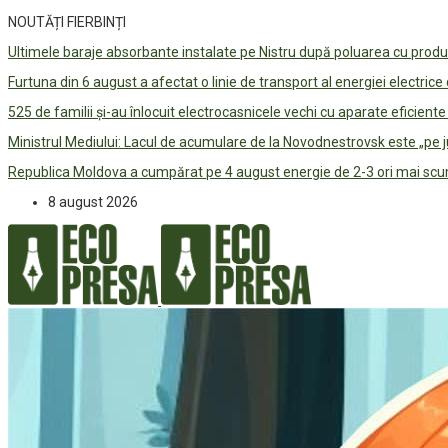
NOUTĂȚI FIERBINȚI
Ultimele baraje absorbante instalate pe Nistru după poluarea cu prod
Furtuna din 6 august a afectat o linie de transport al energiei electrice
525 de familii și-au înlocuit electrocasnicele vechi cu aparate eficient
Ministrul Mediului: Lacul de acumulare de la Novodnestrovsk este „pe 
Republica Moldova a cumpărat pe 4 august energie de 2-3 ori mai scum
8 august 2026