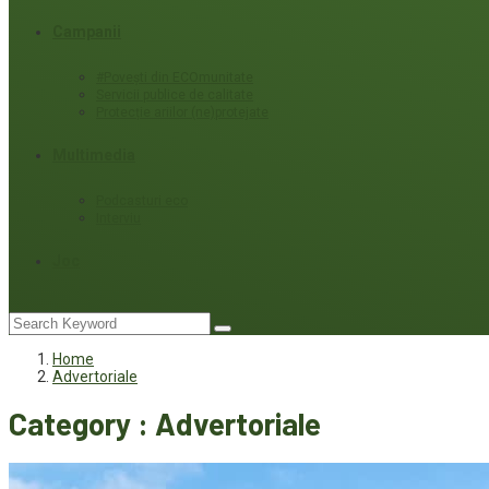
Campanii
#Povești din ECOmunitate
Servicii publice de calitate
Protecție ariilor (ne)protejate
Multimedia
Podcasturi eco
Interviu
Joc
Home
Advertoriale
Category : Advertoriale