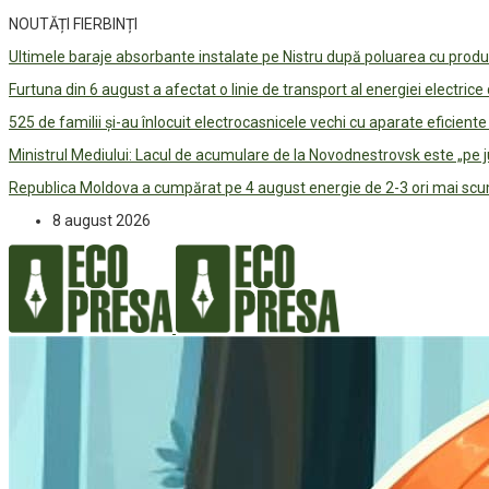
NOUTĂȚI FIERBINȚI
Ultimele baraje absorbante instalate pe Nistru după poluarea cu prod
Furtuna din 6 august a afectat o linie de transport al energiei electrice
525 de familii și-au înlocuit electrocasnicele vechi cu aparate eficient
Ministrul Mediului: Lacul de acumulare de la Novodnestrovsk este „pe 
Republica Moldova a cumpărat pe 4 august energie de 2-3 ori mai scum
8 august 2026