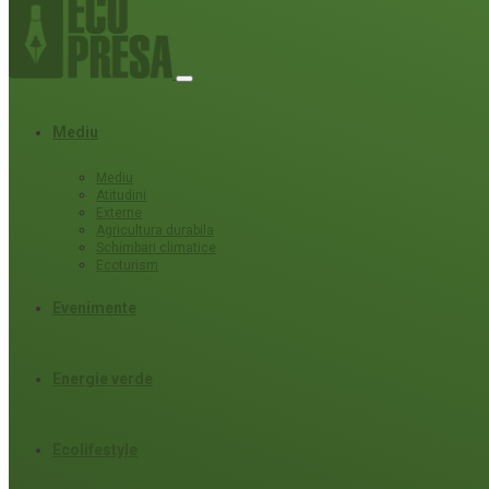
Mediu
Mediu
Atitudini
Externe
Agricultura durabila
Schimbari climatice
Ecoturism
Evenimente
Energie verde
Ecolifestyle