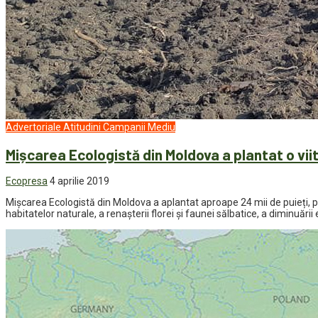
Advertoriale
Atitudini
Campanii
Mediu
Mișcarea Ecologistă din Moldova a plantat o vi
Ecopresa
4 aprilie 2019
Mișcarea Ecologistă din Moldova a aplantat aproape 24 mii de puieți, pe 
habitatelor naturale, a renașterii florei și faunei sălbatice, a diminuării 