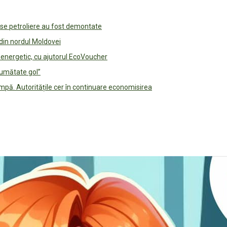
use petroliere au fost demontate
 din nordul Moldovei
e energetic, cu ajutorul EcoVoucher
jumătate gol”
pă. Autoritățile cer în continuare economisirea