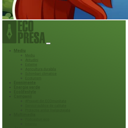
Mediu
Mediu
Atitudini
Externe
Agricultura durabila
Schimbari climatice
Ecoturism
Evenimente
Energie verde
Ecolifestyle
Campanii
#Povești din ECOmunitate
Servicii publice de calitate
Protecție ariilor (ne)protejate
Multimedia
Podcasturi eco
Interviu