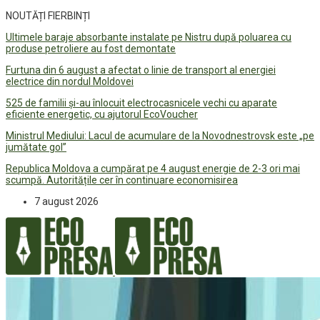
NOUTĂȚI FIERBINȚI
Ultimele baraje absorbante instalate pe Nistru după poluarea cu
produse petroliere au fost demontate
Furtuna din 6 august a afectat o linie de transport al energiei
electrice din nordul Moldovei
525 de familii și-au înlocuit electrocasnicele vechi cu aparate
eficiente energetic, cu ajutorul EcoVoucher
Ministrul Mediului: Lacul de acumulare de la Novodnestrovsk este „pe
jumătate gol”
Republica Moldova a cumpărat pe 4 august energie de 2-3 ori mai
scumpă. Autoritățile cer în continuare economisirea
7 august 2026