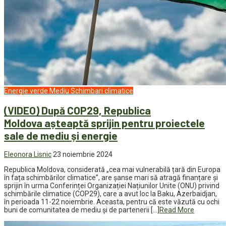
Energie verde
Mediu
Schimbari climatice
(VIDEO) După COP29, Republica
Moldova așteaptă sprijin pentru proiectele
sale de mediu și energie
Eleonora Lisnic
23 noiembrie 2024
Republica Moldova, considerată „cea mai vulnerabilă țară din Europa
în fața schimbărilor climatice”, are șanse mari să atragă finanțare și
sprijin în urma Conferinței Organizației Națiunilor Unite (ONU) privind
schimbările climatice (COP29), care a avut loc la Baku, Azerbaidjan,
în perioada 11-22 noiembrie. Aceasta, pentru că este văzută cu ochi
buni de comunitatea de mediu și de partenerii […]
Read More