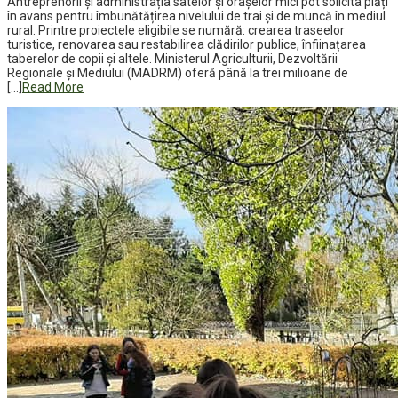
Antreprenorii și administrația satelor și orașelor mici pot solicita plăți
în avans pentru îmbunătățirea nivelului de trai și de muncă în mediul
rural. Printre proiectele eligibile se numără: crearea traseelor
turistice, renovarea sau restabilirea clădirilor publice, înfiinațarea
taberelor de copii și altele. Ministerul Agriculturii, Dezvoltării
Regionale și Mediului (MADRM) oferă până la trei milioane de
[…]
Read More