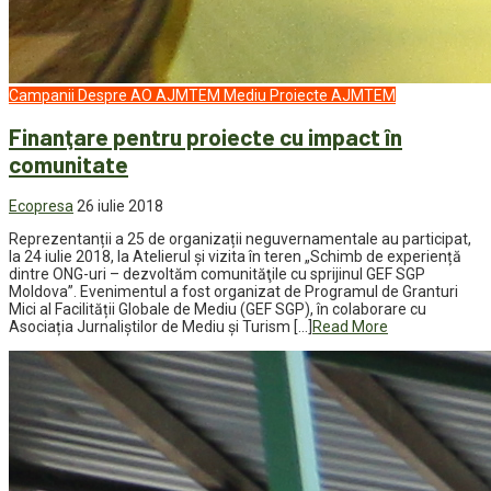
Campanii
Despre AO AJMTEM
Mediu
Proiecte AJMTEM
Finanţare pentru proiecte cu impact în
comunitate
Ecopresa
26 iulie 2018
Reprezentanții a 25 de organizații neguvernamentale au participat,
la 24 iulie 2018, la Atelierul şi vizita în teren „Schimb de experiență
dintre ONG-uri – dezvoltăm comunităţile cu sprijinul GEF SGP
Moldova”. Evenimentul a fost organizat de Programul de Granturi
Mici al Facilității Globale de Mediu (GEF SGP), în colaborare cu
Asociația Jurnaliștilor de Mediu și Turism […]
Read More