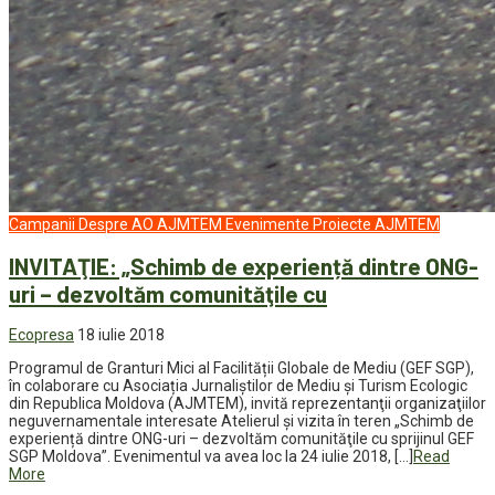
Campanii
Despre AO AJMTEM
Evenimente
Proiecte AJMTEM
INVITAŢIE: „Schimb de experiență dintre ONG-
uri – dezvoltăm comunităţile cu
Ecopresa
18 iulie 2018
Programul de Granturi Mici al Facilității Globale de Mediu (GEF SGP),
în colaborare cu Asociația Jurnaliștilor de Mediu și Turism Ecologic
din Republica Moldova (AJMTEM), invită reprezentanţii organizaţiilor
neguvernamentale interesate Atelierul şi vizita în teren „Schimb de
experiență dintre ONG-uri – dezvoltăm comunităţile cu sprijinul GEF
SGP Moldova”. Evenimentul va avea loc la 24 iulie 2018, […]
Read
More