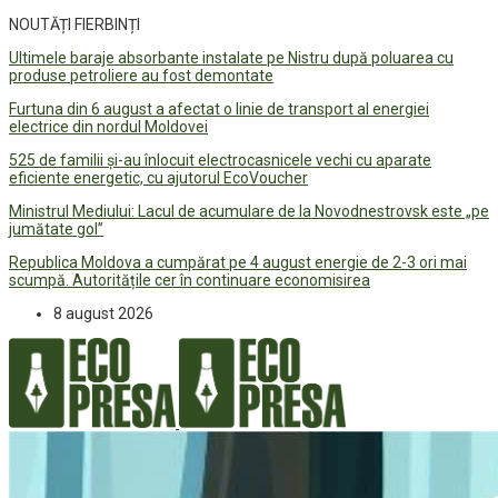
NOUTĂȚI FIERBINȚI
Ultimele baraje absorbante instalate pe Nistru după poluarea cu
produse petroliere au fost demontate
Furtuna din 6 august a afectat o linie de transport al energiei
electrice din nordul Moldovei
525 de familii și-au înlocuit electrocasnicele vechi cu aparate
eficiente energetic, cu ajutorul EcoVoucher
Ministrul Mediului: Lacul de acumulare de la Novodnestrovsk este „pe
jumătate gol”
Republica Moldova a cumpărat pe 4 august energie de 2-3 ori mai
scumpă. Autoritățile cer în continuare economisirea
8 august 2026