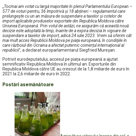
„
Tocmai am votat cu largă majoritate în plenul Parlamentului European –
577 de voturi pentru, 36 împotrivă și 18 abțineri – regulamentul care
prelungește cu un an măsura de suspendare a taxelor și cotelor de
import aplicabile produselor exportate din Republica Moldova către
Uniunea Europeană. Prin votul de astăzi, ne asigurăm că această nouă
decizie este adoptată la timp, înainte de a expira decizia în vigoare de
suspendare a taxelor de import, adică 24 iulie 2023. Vrem să oferim cât
mai mult acces Republicii Moldova pe piața europeană, în condițiile în
care războiul din Ucraina a afectat puternic comerțul internațional al
republicii
”, a declarat europarlamentarul Siegfried Mureșan.
Potrivit eurodeputatului, accesul pe piața europeană a ajutat
semnificativ Republica Moldova în ultimul an. Exporturile din
Republica Moldova către UE au crescut de la 1,8 miliarde de euro în
2021 la 2,6 miliarde de euro în 2022.
Postări asemănătoare
Agricultura viitorului începe din sol: o