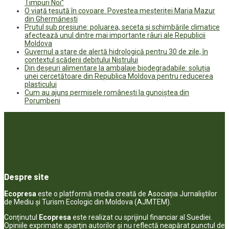
Timpuri Noi”
O viață țesută în covoare. Povestea meșteriței Maria Mazur
din Ghermănești
Prutul sub presiune: poluarea, seceta și schimbările climatice
afectează unul dintre mai importante râuri ale Republicii
Moldova
Guvernul a stare de alertă hidrologică pentru 30 de zile, în
contextul scăderii debitului Nistrului
Din deșeuri alimentare la ambalaje biodegradabile: soluția
unei cercetătoare din Republica Moldova pentru reducerea
plasticului
Cum au ajuns permisele românești la gunoiștea din
Porumbeni
Despre site
Ecopresa
este o platformă media creată de Asociația Jurnaliștilor
de Mediu și Turism Ecologic din Moldova (AJMTEM).
Conținutul
Ecopresa
este realizat cu sprijinul financiar al Suediei.
Opiniile exprimate aparţin autorilor şi nu reflectă neapărat punctul de