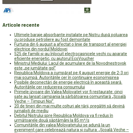
Articole recente
Ultimele baraje absorbante instalate pe Nistru după poluarea
cu produse petroliere au fost demontate
Furtuna din 6 august a afectat o linie de transport al energiei
electrice din nordul Moldovei
525 de familii și-au înlocuit electrocasnicele vechi cu aparate
eficiente energetic, cu ajutorul EcoVoucher
Ministrul Mediului: Lacul de acumulare de la Novodnestrovsk
este „pe jumătate gol”
Republica Moldova a cumpărat pe 4 august energie de 2-3 ori
mai scumpă. Autoritățile cer în continuare economisirea
Posibile deconectări de energie electrică în această seară.
Autoritățile cer reducerea consumului
Primele izvoare din Valea Molovateț vor fi restaurate: cinci
sate au lansat campania la sărbătoarea comunitară „Școală
Veche – Timpuri Noi”
20 de tineri din mai multe colțuri ale țării, pregătiți să devină
jurnaliști de mediu
Debitul Nistrului spre Republica Moldova va fi redus în
următoarele două săptămâni la 85 m³/s
Comunitățile din valea Molovatețului se adună la un
eveniment care celebrează natura și cultura: „Școală Veche –