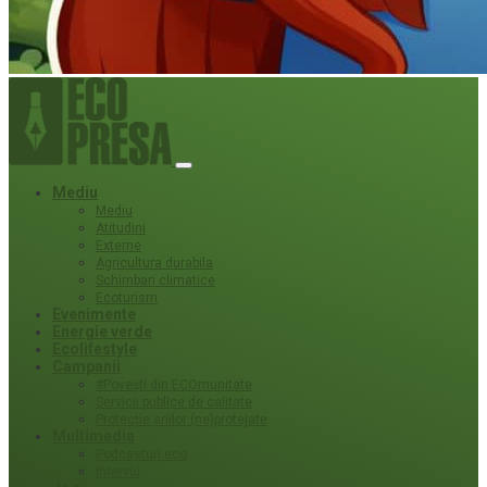
Mediu
Mediu
Atitudini
Externe
Agricultura durabila
Schimbari climatice
Ecoturism
Evenimente
Energie verde
Ecolifestyle
Campanii
#Povești din ECOmunitate
Servicii publice de calitate
Protecție ariilor (ne)protejate
Multimedia
Podcasturi eco
Interviu