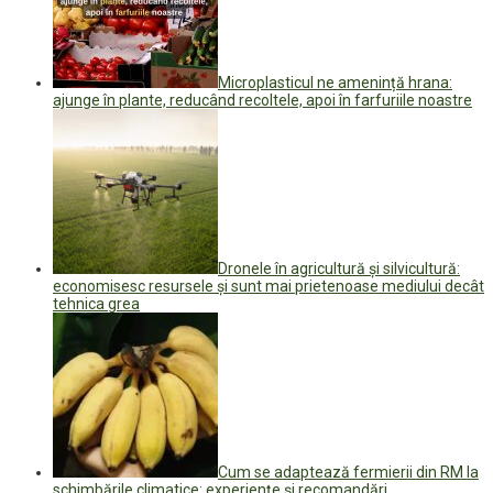
Microplasticul ne amenință hrana:
ajunge în plante, reducând recoltele, apoi în farfuriile noastre
Dronele în agricultură și silvicultură:
economisesc resursele și sunt mai prietenoase mediului decât
tehnica grea
Cum se adaptează fermierii din RM la
schimbările climatice: experiențe și recomandări