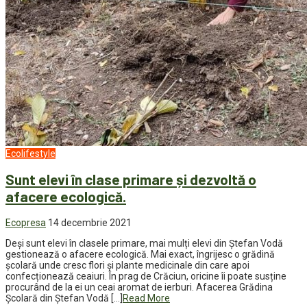
Ecolifestyle
Sunt elevi în clase primare și dezvoltă o
afacere ecologică.
Ecopresa
14 decembrie 2021
Deși sunt elevi în clasele primare, mai mulți elevi din Ștefan Vodă
gestionează o afacere ecologică. Mai exact, îngrijesc o grădină
școlară unde cresc flori și plante medicinale din care apoi
confecționează ceaiuri. În prag de Crăciun, oricine îi poate susține
procurând de la ei un ceai aromat de ierburi. Afacerea Grădina
Școlară din Ștefan Vodă […]
Read More