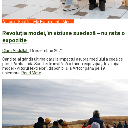
Atitudini
Ecolifestyle
Evenimente
Mediu
Revoluția modei, în viziune suedeză – nu rata o
expoziție
Clara Abdullah
16 noiembrie 2021
Când te-ai gândit ultima oară la impactul asupra mediului a ceea ce
porți? Ambasada Suediei te invită să o faci la expoziția „Revoluția
modei - viitorul textilelor”, disponibilă la Artcor până pe 19
noiembrie.
Read More