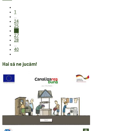
1
…
24
25
26
27
28
…
40
Hai să ne jucăm!