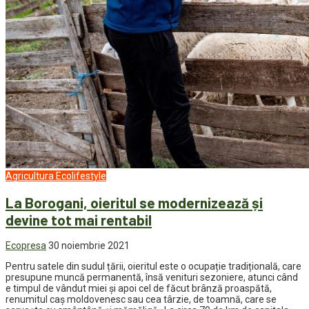
Agricultura
Ecolifestyle
La Borogani, oieritul se modernizează și
devine tot mai rentabil
Ecopresa
30 noiembrie 2021
Pentru satele din sudul țării, oieritul este o ocupație tradițională, care
presupune muncă permanentă, însă venituri sezoniere, atunci când
e timpul de vândut miei și apoi cel de făcut brânză proaspătă,
renumitul caș moldovenesc sau cea târzie, de toamnă, care se