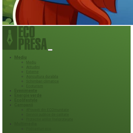
Mediu
Mediu
Atitudini
Externe
Agricultura durabila
Schimbari climatice
Ecoturism
Evenimente
Energie verde
Ecolifestyle
Campanii
#Povești din ECOmunitate
Servicii publice de calitate
Protecție ariilor (ne)protejate
Multimedia
Podcasturi eco