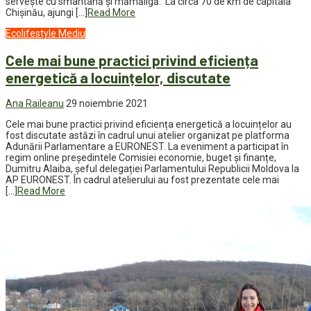
servește cu smântână și mămăligă. La circa 70 de km de capitala
Chișinău, ajungi […]
Read More
Ecolifestyle
Mediu
Cele mai bune practici privind eficiența
energetică a locuințelor, discutate
Ana Raileanu
29 noiembrie 2021
Cele mai bune practici privind eficiența energetică a locuințelor au
fost discutate astăzi în cadrul unui atelier organizat pe platforma
Adunării Parlamentare a EURONEST. La eveniment a participat în
regim online președintele Comisiei economie, buget și finanțe,
Dumitru Alaiba, șeful delegației Parlamentului Republicii Moldova la
AP EURONEST. În cadrul atelierului au fost prezentate сele mai
[…]
Read More