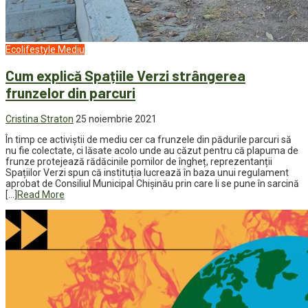
Ecolifestyle
Mediu
Cum explică Spațiile Verzi strângerea
frunzelor din parcuri
Cristina Straton
25 noiembrie 2021
În timp ce activiștii de mediu cer ca frunzele din pădurile parcuri să
nu fie colectate, ci lăsate acolo unde au căzut pentru că plapuma de
frunze protejează rădăcinile pomilor de îngheț, reprezentanții
Spațiilor Verzi spun că instituția lucrează în baza unui regulament
aprobat de Consiliul Municipal Chișinău prin care li se pune în sarcină
[…]
Read More