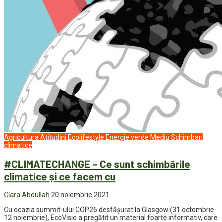
Agricultura
Atitudini
Ecolifestyle
Energie verde
Mediu
Schimbari
climatice
#CLIMATECHANGE – Ce sunt schimbările
climatice și ce facem cu
Clara Abdullah
20 noiembrie 2021
Cu ocazia summit-ului COP26 desfășurat la Glasgow (31 octombrie-
12 noiembrie), EcoVisio a pregătit un material foarte informativ, care