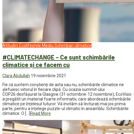
Atitudini
Ecolifestyle
Mediu
Schimbari climatice
#CLIMATECHANGE – Ce sunt schimbările
climatice și ce facem cu
Clara Abdullah
19 noiembrie 2021
Fie că suntem conștienți de asta sau nu, schimbările climatice ne
șlefuiesc viitorul în fiecare clipă. Cu ocazia summit-ului
COP26 desfășurat la Glasgow (31 octombrie-12 noiembrie), EcoVisio
a pregătit un material foarte informativ, care abordează schimbările
climatice pe înțelesul tuturor. Vă invităm să lecturați mai jos prima
parte, pentru a înțelege puzzle-ul climatic în ansamblu. Schimbările
climatice. O […]
Read More