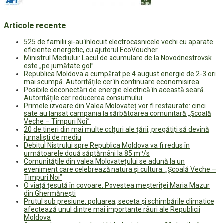
Articole recente
525 de familii și-au înlocuit electrocasnicele vechi cu aparate
eficiente energetic, cu ajutorul EcoVoucher
Ministrul Mediului: Lacul de acumulare de la Novodnestrovsk
este „pe jumătate gol”
Republica Moldova a cumpărat pe 4 august energie de 2-3 ori
mai scumpă. Autoritățile cer în continuare economisirea
Posibile deconectări de energie electrică în această seară.
Autoritățile cer reducerea consumului
Primele izvoare din Valea Molovateț vor fi restaurate: cinci
sate au lansat campania la sărbătoarea comunitară „Școală
Veche – Timpuri Noi”
20 de tineri din mai multe colțuri ale țării, pregătiți să devină
jurnaliști de mediu
Debitul Nistrului spre Republica Moldova va fi redus în
următoarele două săptămâni la 85 m³/s
Comunitățile din valea Molovatețului se adună la un
eveniment care celebrează natura și cultura: „Școală Veche –
Timpuri Noi”
O viață țesută în covoare. Povestea meșteriței Maria Mazur
din Ghermănești
Prutul sub presiune: poluarea, seceta și schimbările climatice
afectează unul dintre mai importante râuri ale Republicii
Moldova