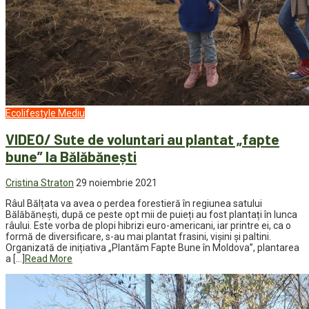
Ecolifestyle
Mediu
VIDEO/ Sute de voluntari au plantat „fapte
bune” la Bălăbănești
Cristina Straton
29 noiembrie 2021
Râul Bălțata va avea o perdea forestieră în regiunea satului
Bălăbănești, după ce peste opt mii de puieți au fost plantați în lunca
râului. Este vorba de plopi hibrizi euro-americani, iar printre ei, ca o
formă de diversificare, s-au mai plantat frasini, vișini și paltini.
Organizată de inițiativa „Plantăm Fapte Bune în Moldova”, plantarea
a […]
Read More