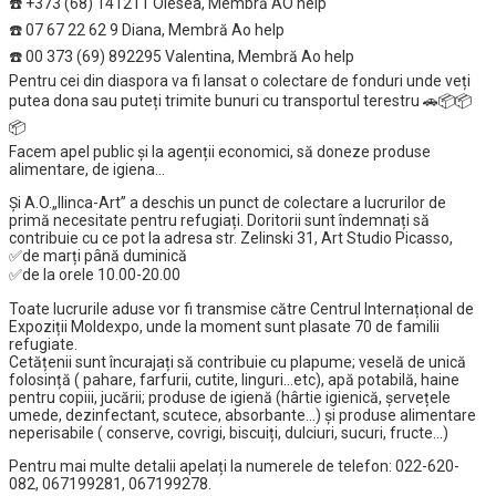
☎️ +373 (68) 141211 Olesea, Membră AO help
☎️ 07 67 22 62 9 Diana, Membră Ao help
☎️ 00 373 (69) 892295 Valentina, Membră Ao help
Pentru cei din diaspora va fi lansat o colectare de fonduri unde veți
putea dona sau puteți trimite bunuri cu transportul terestru 🚗📦📦
📦
Facem apel public și la agenții economici, să doneze produse
alimentare, de igiena…
Și A.O.„Ilinca-Art” a deschis un punct de colectare a lucrurilor de
primă necesitate pentru refugiați. Doritorii sunt îndemnați să
contribuie cu ce pot la adresa str. Zelinski 31, Art Studio Picasso,
✅de marți până duminică
✅de la orele 10.00-20.00
Toate lucrurile aduse vor fi transmise către Centrul Internațional de
Expoziții Moldexpo, unde la moment sunt plasate 70 de familii
refugiate.
Cetățenii sunt încurajați să contribuie cu plapume; veselă de unică
folosință ( pahare, farfurii, cutite, linguri…etc), apă potabilă, haine
pentru copiii, jucării; produse de igienă (hârtie igienică, șervețele
umede, dezinfectant, scutece, absorbante…) și produse alimentare
neperisabile ( conserve, covrigi, biscuiți, dulciuri, sucuri, fructe…)
Pentru mai multe detalii apelați la numerele de telefon: 022-620-
082, 067199281, 067199278.