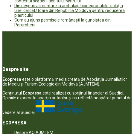
contextul scăderii debitului Nistrului
Din deșeuri alimentare la ambalaje biodegradabile: soluția
unei cercetătoare din Republica Moldova pentru reducerea
plasticului
Cum au ajuns permisele românești la gunoiștea din
Porumbeni
Despre site
Ecopresa
este o platformă media creată de Asociația Jurnaliștilor
de Mediu și Turism Ecologic din Moldova (AJMTEM).
Conținutul
Ecopresa
este realizat cu sprijinul financiar al Suediei.
Opiniile exprimate aparţin autorilor şi nu reflectă neapărat punctul de
vedere al Suediei.
ECOPRESA
Despre AO AJMTEM