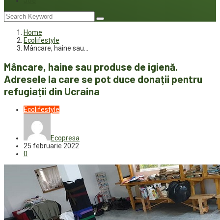
Joc
Home
Ecolifestyle
Mâncare, haine sau…
Mâncare, haine sau produse de igienă.
Adresele la care se pot duce donații pentru
refugiații din Ucraina
Ecolifestyle
Ecopresa
25 februarie 2022
0