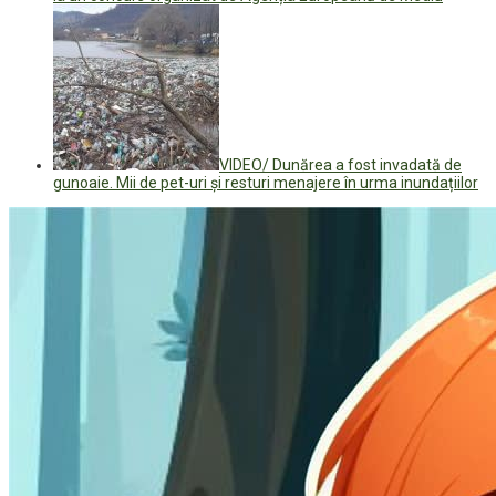
VIDEO/ Dunărea a fost invadată de
gunoaie. Mii de pet-uri și resturi menajere în urma inundațiilor