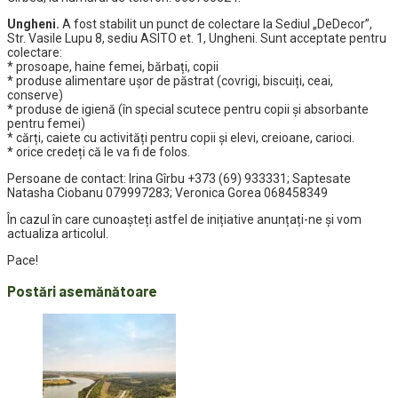
Ungheni.
A fost stabilit un punct de colectare la Sediul „DeDecor”,
Str. Vasile Lupu 8, sediu ASITO et. 1, Ungheni. Sunt acceptate pentru
colectare:
* prosoape, haine femei, bărbați, copii
* produse alimentare ușor de păstrat (covrigi, biscuiți, ceai,
conserve)
* produse de igienă (în special scutece pentru copii și absorbante
pentru femei)
* cărți, caiete cu activități pentru copii și elevi, creioane, carioci.
* orice credeți că le va fi de folos.
Persoane de contact: Irina Gîrbu +373 (69) 933331; Saptesate
Natasha Ciobanu 079997283; Veronica Gorea 068458349
În cazul în care cunoașteți astfel de inițiative anunțați-ne și vom
actualiza articolul.
Pace!
Postări asemănătoare