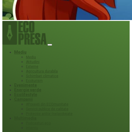
Mediu
Mediu
Atitudini
Externe
Agricultura durabila
Schimbari climatice
Ecoturism
Evenimente
Energie verde
Ecolifestyle
Campanii
#Povești din ECOmunitate
Servicii publice de calitate
Protecție ariilor (ne)protejate
Multimedia
Podcasturi eco
Interviu