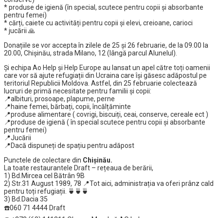
* produse de igienă (în special, scutece pentru copii și absorbante
pentru femei)
* cărți, caiete cu activități pentru copii și elevi, creioane, carioci
* jucării 🙏
Donațiile se vor accepta în zilele de 25 și 26 februarie, de la 09.00 la
20.00, Chișinău, strada Milano, 12 (lângă parcul Alunelul).
Și echipa Ao Help și Help Europe au lansat un apel către toți oamenii
care vor să ajute refugiații din Ucraina care își găsesc adăpostul pe
teritoriul Republicii Moldova. Astfel, din 25 februarie colectează
lucruri de primă necesitate pentru familii și copii:
📍albituri, prosoape, plapume, perne
📍haine femei, bărbați, copii, încălțăminte
📍produse alimentare ( covrigi, biscuiți, ceai, conserve, cereale ect )
📍produse de igienă ( în special scutece pentru copii și absorbante
pentru femei)
📍Jucării
📍Dacă dispuneți de spațiu pentru adăpost
Punctele de colectare din
Chișinău.
La toate restaurantele Draft – rețeaua de berării,
1) Bd.Mircea cel Bătrân 9B
2) Str.31 August 1989, 78 📍Tot aici, administrația va oferi prânz cald
pentru toți refugiații. 🍵🍵🍵
3) Bd.Dacia 35
☎️060 71 4444 Draft