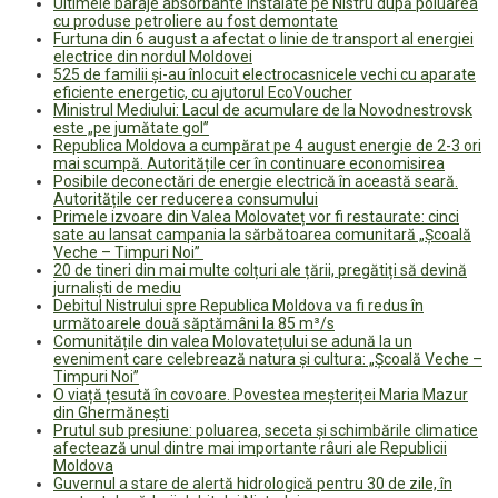
Ultimele baraje absorbante instalate pe Nistru după poluarea
cu produse petroliere au fost demontate
Furtuna din 6 august a afectat o linie de transport al energiei
electrice din nordul Moldovei
525 de familii și-au înlocuit electrocasnicele vechi cu aparate
eficiente energetic, cu ajutorul EcoVoucher
Ministrul Mediului: Lacul de acumulare de la Novodnestrovsk
este „pe jumătate gol”
Republica Moldova a cumpărat pe 4 august energie de 2-3 ori
mai scumpă. Autoritățile cer în continuare economisirea
Posibile deconectări de energie electrică în această seară.
Autoritățile cer reducerea consumului
Primele izvoare din Valea Molovateț vor fi restaurate: cinci
sate au lansat campania la sărbătoarea comunitară „Școală
Veche – Timpuri Noi”
20 de tineri din mai multe colțuri ale țării, pregătiți să devină
jurnaliști de mediu
Debitul Nistrului spre Republica Moldova va fi redus în
următoarele două săptămâni la 85 m³/s
Comunitățile din valea Molovatețului se adună la un
eveniment care celebrează natura și cultura: „Școală Veche –
Timpuri Noi”
O viață țesută în covoare. Povestea meșteriței Maria Mazur
din Ghermănești
Prutul sub presiune: poluarea, seceta și schimbările climatice
afectează unul dintre mai importante râuri ale Republicii
Moldova
Guvernul a stare de alertă hidrologică pentru 30 de zile, în