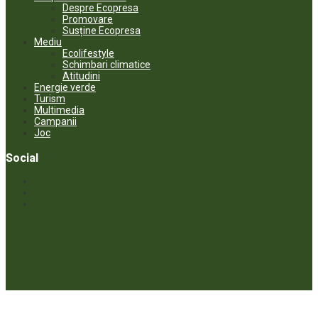
Despre Ecopresa
Promovare
Susține Ecopresa
Mediu
Ecolifestyle
Schimbari climatice
Atitudini
Energie verde
Turism
Multimedia
Campanii
Joc
Social
© ECOPRESA. All rights reserved *** Preluarea textelor care aparțin
www.ecopresa.md poate fi făcută doar cu indicarea sursei și link