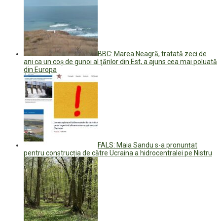
BBC: Marea Neagră, tratată zeci de
ani ca un coş de gunoi al ţărilor din Est, a ajuns cea mai poluată
din Europa
FALS: Maia Sandu s-a pronunțat
pentru construcția de către Ucraina a hidrocentralei pe Nistru