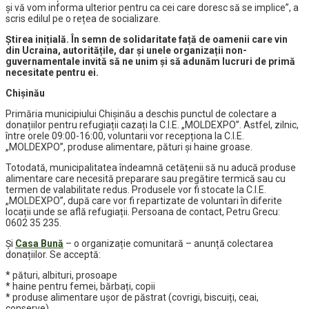
şi vă vom informa ulterior pentru ca cei care doresc să se implice”, a
scris edilul pe o rețea de socializare.
Știrea inițială. În semn de solidaritate față de oamenii care vin
din Ucraina, autoritățile, dar și unele organizații non-
guvernamentale invită să ne unim și să adunăm lucruri de primă
necesitate pentru ei.
Chișinău
Primăria municipiului Chișinău a deschis punctul de colectare a
donațiilor pentru refugiații cazați la C.I.E. „MOLDEXPO”. Astfel, zilnic,
între orele 09:00-16:00, voluntarii vor recepționa la C.I.E.
„MOLDEXPO”, produse alimentare, pături și haine groase.
Totodată, municipalitatea îndeamnă cetățenii să nu aducă produse
alimentare care necesită preparare sau pregătire termică sau cu
termen de valabilitate redus. Produsele vor fi stocate la C.I.E.
„MOLDEXPO”, după care vor fi repartizate de voluntari în diferite
locații unde se află refugiații. Persoana de contact, Petru Grecu:
0602 35 235.
Și
Casa Bună
– o organizație comunitară – anunță colectarea
donațiilor. Se acceptă:
* pături, albituri, prosoape
* haine pentru femei, bărbați, copii
* produse alimentare ușor de păstrat (covrigi, biscuiți, ceai,
conserve)