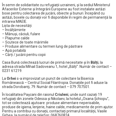
În semn de solidaritate cu refugiații ucraineni, și la sediul
Ministerul
Afacerilor Externe şi Integrării Europene
au fost instalate astăzi
boxe pentru colectarea de jucării, obiecte și bunuri. Începând cu
astăzi, boxele cu donații vor fi disponibile în regim de permanență la
intrarea MAEIE.
Lista de necesități:
– Încălțăminte
– Mănuși, căciuli, fulare
– Plapume calde
– Scutece de toate mărimile
– Produse alimentare cu termen lung de păstrare
– Apă potabilă
– Cărți / jucării pentru copii
Casa Bună colectează lucruri de primă necesitate și în
Bălți
, la
adresa strada Mihail Sadoveanu 1, hotel „Bălți”. Număr de contact –
0231 61219.
La
Orhei
s-a improvizat un punct de colectare la Biserica
Românească – Centrul Social Filantropia. Donațiile pot fi aduse la
strada Dorobanţi, 79. Număr de contact – 079 707501.
În localitatea Pașcani din raionul
Criuleni
, unde sunt cazați 19
refugiați din zonele Odessa și Nikolaev, la hotelul „Oxana Șchiopu”,
tot se colectează ajutoare: produse alimentare neperisabile,
produse de igiena, lenjerie, haine calde, medicamente de prim ajutor.
Pentru a contribui cu donații, contactați primarul localității, Vasile
Girbea, la numărul de telefon: 068760824.