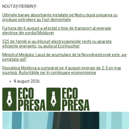
NOUTĂȚI FIERBINȚI
Ultimele baraje absorbante instalate pe Nistru după poluarea cu
produse petroliere au fost demontate
Furtuna din 6 august a afectat o linie de transport al energiei
electrice din nordul Moldovei
525 de familii și-au înlocuit electrocasnicele vechi cu aparate
eficiente energetic, cu ajutorul EcoVoucher
Ministrul Mediului: Lacul de acumulare de la Novodnestrovsk este „pe
jumătate gol”
Republica Moldova a cumpărat pe 4 august energie de 2-3 ori mai
scumpă. Autoritățile cer în continuare economisirea
8 august 2026