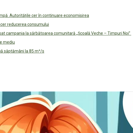
pă. Autoritățile cer în continuare economisirea
le cer reducerea consumului
lansat campania la sărbătoarea comunitară „Școală Veche – Timpuri Noi”
 de mediu
ouă săptămâni la 85 m³/s