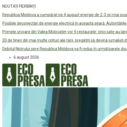
NOUTĂȚI FIERBINȚI
Republica Moldova a cumpărat pe 4 august energie de 2-3 ori mai scum
Posibile deconectări de energie electrică în această seară. Autorități
Primele izvoare din Valea Molovateț vor fi restaurate: cinci sate au 
20 de tineri din mai multe colțuri ale țării, pregătiți să devină jurnaliști
Debitul Nistrului spre Republica Moldova va fi redus în următoarele d
6 august 2026