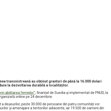
ea transnistreană au obținut granturi de până la 16.000 dolari
ie la dezvoltarea durabilă a localităților.
rin abilitarea femeilor”
, finanțat de Suedia și implementat de PNUD, la
 organizată online pe 24 decembrie.
 a deșeurilor, peste 30.000 de persoane din patru comunități vor
âurilor și amenajare a teritoriilor adiacente, iar 19.500 de oameni din