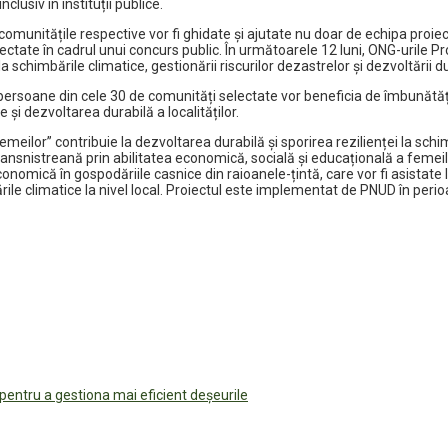
clusiv în instituții publice.
omunitățile respective vor fi ghidate și ajutate nu doar de echipa proiec
lectate în cadrul unui concurs public. În următoarele 12 luni, ONG-urile P
 schimbările climatice, gestionării riscurilor dezastrelor și dezvoltării d
rsoane din cele 30 de comunități selectate vor beneficia de îmbunătățire
e și dezvoltarea durabilă a localităților.
meilor” contribuie la dezvoltarea durabilă și sporirea rezilienței la schimb
snistreană prin abilitatea economică, socială și educațională a femeilor.
nomică în gospodăriile casnice din raioanele-țintă, care vor fi asistate l
ările climatice la nivel local. Proiectul este implementat de PNUD în peri
 pentru a gestiona mai eficient deșeurile