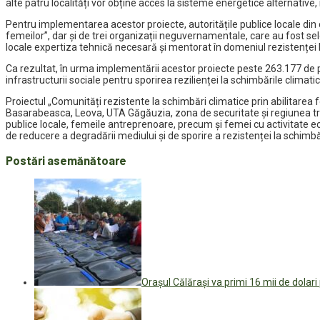
alte patru localități vor obține acces la sisteme energetice alternative, in
Pentru implementarea acestor proiecte, autoritățile publice locale din c
femeilor”, dar și de trei organizații neguvernamentale, care au fost se
locale expertiza tehnică necesară și mentorat în domeniul rezistenței la
Ca rezultat, în urma implementării acestor proiecte peste 263.177 de pe
infrastructurii sociale pentru sporirea rezilienței la schimbările climatic
Proiectul „Comunități rezistente la schimbări climatice prin abilitarea fe
Basarabeasca, Leova, UTA Găgăuzia, zona de securitate și regiunea tran
publice locale, femeile antreprenoare, precum și femei cu activitate eco
de reducere a degradării mediului și de sporire a rezistenței la schimb
Postări asemănătoare
Orașul Călărași va primi 16 mii de dolari