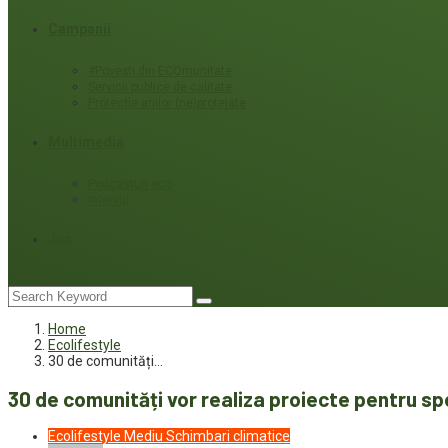
Campanii
#Povești din ECOmunitate
Servicii publice de calitate
Protecție ariilor (ne)protejate
Multimedia
Podcasturi eco
Interviu
Joc
Home
Ecolifestyle
30 de comunități…
30 de comunități vor realiza proiecte pentru spo
Ecolifestyle
Mediu
Schimbari climatice