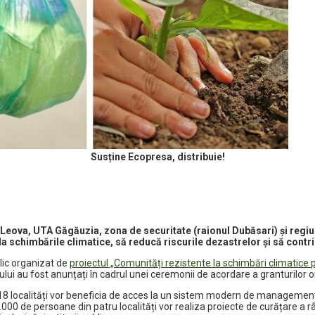
Susține Ecopresa, distribuie!
Leova, UTA Găgăuzia, zona de securitate (raionul Dubăsari) și regiun
 schimbările climatice, să reducă riscurile dezastrelor și să contribu
lic organizat de
proiectul „Comunități rezistente la schimbări climatice p
ului au fost anunțați în cadrul unei ceremonii de acordare a granturilor
18 localități vor beneficia de acces la un sistem modern de management
0.000 de persoane din patru localități vor realiza proiecte de curățare a r