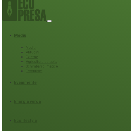
Mediu
Mediu
Atitudini
Externe
Agricultura durabila
Schimbari climatice
Ecoturism
Evenimente
Energie verde
Ecolifestyle