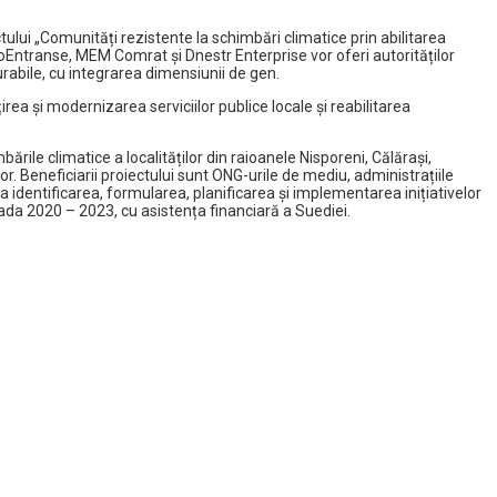
tului „Comunități rezistente la schimbări climatice prin abilitarea
roEntranse, MEM Comrat și Dnestr Enterprise vor oferi autorităților
urabile, cu integrarea dimensiunii de gen.
a și modernizarea serviciilor publice locale și reabilitarea
ările climatice a localităților din raioanele Nisporeni, Călărași,
 Beneficiarii proiectului sunt ONG-urile de mediu, administrațiile
a identificarea, formularea, planificarea și implementarea inițiativelor
oada 2020 – 2023, cu asistența financiară a Suediei.