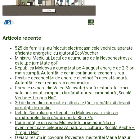
Articole recente
525 de familii și-au înlocuit electrocasnicele vechi cu aparate
eficiente energetic, cu ajutorul EcoVoucher
Ministrul Mediului: Lacul de acumulare de la Novodnestrovsk
este „pe jumătate gol”
Republica Moldova a cumpărat pe 4 august energie de 2-3 ori
mai scumpă. Autoritățile cer în continuare economisirea
Posibile deconectări de energie electrică în această seară.
Autoritățile cer reducerea consumului
Primele izvoare din Valea Molovateț vor fi restaurate: cinci
sate au lansat campania la sărbătoarea comunitară „Școală
Veche – Timpuri Noi”
20 de tineri din mai multe colțuri ale țării, pregătiți să devină
jurnaliști de mediu
Debitul Nistrului spre Republica Moldova va fi redus în
următoarele două săptămâni la 85 m³/s
Comunitățile din valea Molovatețului se adună la un
eveniment care celebrează natura și cultura: „Școală Veche –
Timpuri Noi”
O viață țesută în covoare. Povestea meșteriței Maria Mazur