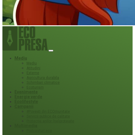
Mediu
Mediu
Atitudini
Externe
Agricultura durabila
Schimbari climatice
Ecoturism
Evenimente
Energie verde
Ecolifestyle
Campanii
#Povești din ECOmunitate
Servicii publice de calitate
Protecție ariilor (ne)protejate
Multimedia
Podcasturi eco