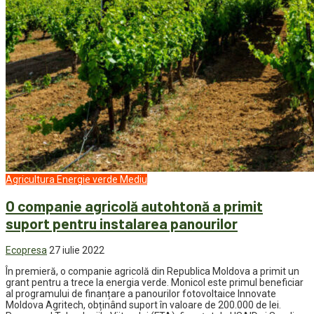
Agricultura
Energie verde
Mediu
O companie agricolă autohtonă a primit
suport pentru instalarea panourilor
Ecopresa
27 iulie 2022
În premieră, o companie agricolă din Republica Moldova a primit un
grant pentru a trece la energia verde. Monicol este primul beneficiar
al programului de finanțare a panourilor fotovoltaice Innovate
Moldova Agritech, obținând suport în valoare de 200.000 de lei.