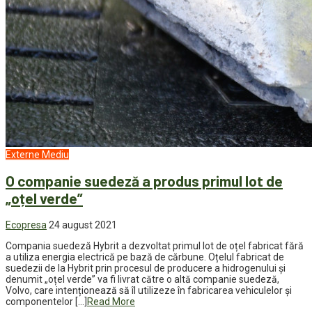
Externe
Mediu
O companie suedeză a produs primul lot de
„oțel verde”
Ecopresa
24 august 2021
Compania suedeză Hybrit a dezvoltat primul lot de oțel fabricat fără
a utiliza energia electrică pe bază de cărbune. Oțelul fabricat de
suedezii de la Hybrit prin procesul de producere a hidrogenului și
denumit „oțel verde” va fi livrat către o altă companie suedeză,
Volvo, care intenționează să îl utilizeze în fabricarea vehiculelor și
componentelor […]
Read More