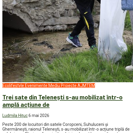
Ecolifestyle
Evenimente
Mediu
Proiecte AJMTEM
Trei sate din Telenești s-au mobilizat într-o
amplă acțiune de
Ludmila Hițuc
6 mai 2026
Peste 200 de locuitori din satele Coropceni, Suhuluceni și
Ghermănești, raionul Telenești, s-au mobilizat într-o acțiune triplă de