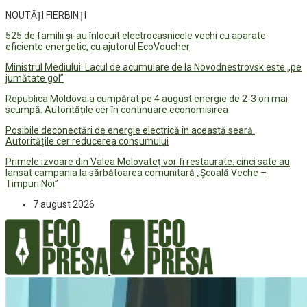
NOUTĂȚI FIERBINȚI
525 de familii și-au înlocuit electrocasnicele vechi cu aparate
eficiente energetic, cu ajutorul EcoVoucher
Ministrul Mediului: Lacul de acumulare de la Novodnestrovsk este „pe
jumătate gol”
Republica Moldova a cumpărat pe 4 august energie de 2-3 ori mai
scumpă. Autoritățile cer în continuare economisirea
Posibile deconectări de energie electrică în această seară.
Autoritățile cer reducerea consumului
Primele izvoare din Valea Molovateț vor fi restaurate: cinci sate au
lansat campania la sărbătoarea comunitară „Școală Veche –
Timpuri Noi”
7 august 2026