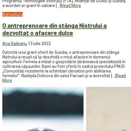
Programul Tehnologiile Viitorului (FTA), finanțat de USAID și Suedia,
a acordat un grant în valoare […]
Read More
Agricultura
O antreprenoare din stânga Nistrului a
dezvoltat o afacere dulce
Ana Raileanu
13 iulie 2022
Datorită unui grant oferit de Suedia, o antreprenoare din stânga
Nistrului a reușit să își deschidă o mică afacere în domeniul
agriculturii. Femeia a inițiat o gospodărie țărănească specializată în
cultivarea căpșunilor. Banii au fost oferiți în cadrul proiectului PNUD
„Comunități rezistente la schimbări climatice prin abilitarea
femeilor”. Nadejda Dobrova din satul Parcani și-a dezvoltat […]
Read
More