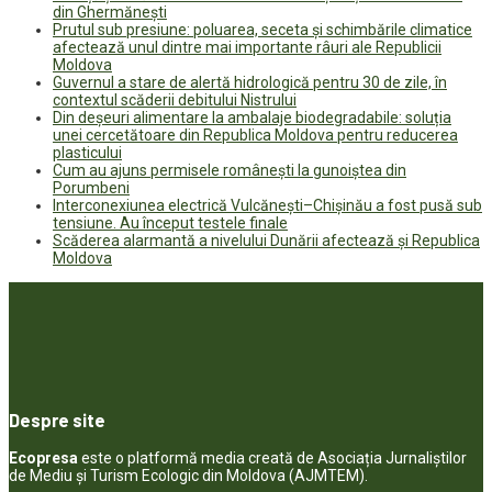
din Ghermănești
Prutul sub presiune: poluarea, seceta și schimbările climatice
afectează unul dintre mai importante râuri ale Republicii
Moldova
Guvernul a stare de alertă hidrologică pentru 30 de zile, în
contextul scăderii debitului Nistrului
Din deșeuri alimentare la ambalaje biodegradabile: soluția
unei cercetătoare din Republica Moldova pentru reducerea
plasticului
Cum au ajuns permisele românești la gunoiștea din
Porumbeni
Interconexiunea electrică Vulcănești–Chișinău a fost pusă sub
tensiune. Au început testele finale
Scăderea alarmantă a nivelului Dunării afectează și Republica
Moldova
Despre site
Ecopresa
este o platformă media creată de Asociația Jurnaliștilor
de Mediu și Turism Ecologic din Moldova (AJMTEM).