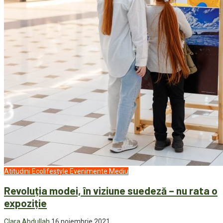
Atitudini
Ecolifestyle
Evenimente
Mediu
Revoluția modei, în viziune suedeză – nu rata o
expoziție
Clara Abdullah
16 noiembrie 2021