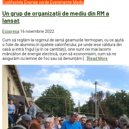
Ecolifestyle
Energie verde
Evenimente
Mediu
Un grup de organizații de mediu din RM a
lansat
Ecopresa
16 noiembrie 2022
Cum să reglăm la regimul de iarnă geamurile termopan, cu ce ajută
o folie de aluminiu în spatele caloriferului, pe unde iese căldura din
casă și intră frigul (și în ce cantități), cine sunt cei mai lacomi
mâncători de energie electrică, cum să economisim, cum să ne
asigurăm cu lemne de foc sau să denunțăm […]
Read More