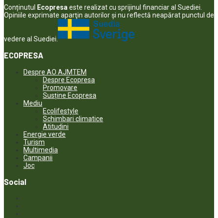
Conținutul
Ecopresa
este realizat cu sprijinul financiar al Suediei.
Opiniile exprimate aparţin autorilor şi nu reflectă neapărat punctul de
vedere al Suediei.
ECOPRESA
Despre AO AJMTEM
Despre Ecopresa
Promovare
Susține Ecopresa
Mediu
Ecolifestyle
Schimbari climatice
Atitudini
Energie verde
Turism
Multimedia
Campanii
Joc
Social