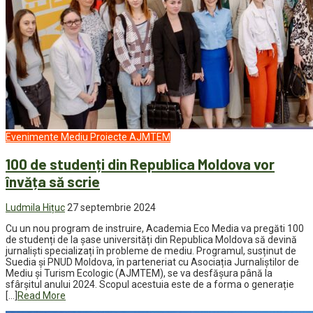
Evenimente
Mediu
Proiecte AJMTEM
100 de studenți din Republica Moldova vor
învăța să scrie
Ludmila Hițuc
27 septembrie 2024
Cu un nou program de instruire, Academia Eco Media va pregăti 100
de studenți de la șase universități din Republica Moldova să devină
jurnaliști specializați în probleme de mediu. Programul, susținut de
Suedia și PNUD Moldova, în parteneriat cu Asociația Jurnaliștilor de
Mediu și Turism Ecologic (AJMTEM), se va desfășura până la
sfârșitul anului 2024. Scopul acestuia este de a forma o generație
[…]
Read More